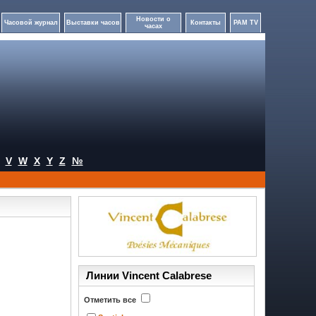
Новости о
Часовой журнал
Выставки часов
Контакты
PAM TV
часах
V
W
X
Y
Z
№
Линии Vincent Calabrese
Отметить все