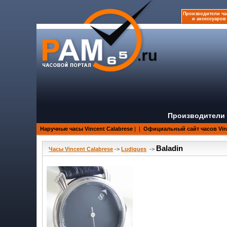
Производители ча
и аксессуаров
Производители 
Наручные часы Vincent Calabrese
|
|
Официальный сайт часов Vinc
Baladin
Часы Vincent Calabrese
->
Ludiques
->