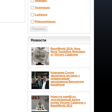
Spatiales
Techniques
Ludiques
Philosophiques
Новости
BaselWorld 2014: Hora
Nova Tourbillon Regulator
от Vincent Calabrese
Компания Corum
заключила договор с
независимым
часовщиком Винсентом
Калабрезе
Новости pam65.ru:
эксклюзивный видео
ролик Vincent Calabrese с
BaselWorld 2012