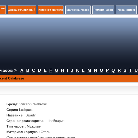
сов
Доска объявлений
Интернет магазин
Магазины часов
Ремонт часов
Часы оптом
часов >
A
B
C
D
E
F
G
H
I
J
K
L
M
N
O
P
Q
R
S
T
U
ent Calabrese
Бренд:
Vincent Calabrese
Серия:
Ludiques
Название :
Baladin
Страна производства :
Швейцария
Тип часов :
Мужские
Материал корпуса :
Сталь
Специальная серия/лимитированная серия