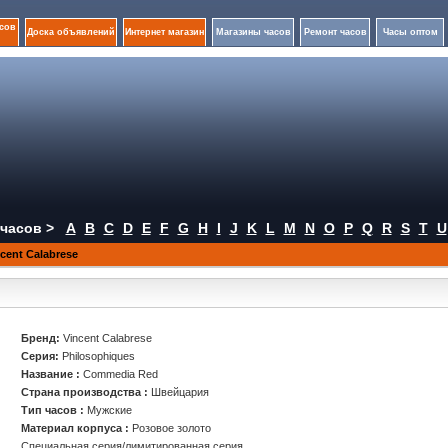
сов
Доска объявлений
Интернет магазин
Магазины часов
Ремонт часов
Часы оптом
часов >
A
B
C
D
E
F
G
H
I
J
K
L
M
N
O
P
Q
R
S
T
U
ent Calabrese
d
Бренд:
Vincent Calabrese
Серия:
Philosophiques
Название :
Commedia Red
Страна производства :
Швейцария
Тип часов :
Мужские
Материал корпуса :
Розовое золото
Специальная серия/лимитированная серия