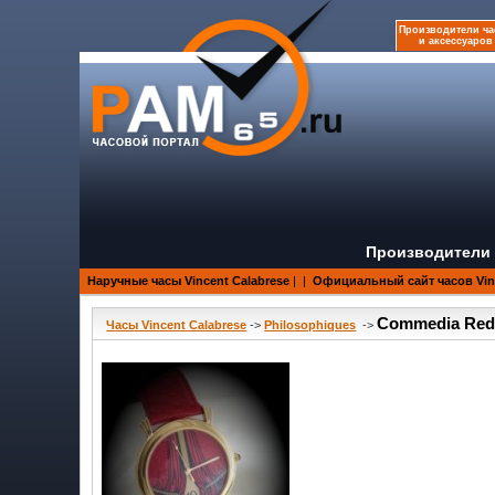
Производители ча
и аксессуаров
Производители 
Наручные часы Vincent Calabrese
|
|
Официальный сайт часов Vinc
Commedia Re
Часы Vincent Calabrese
->
Philosophiques
->