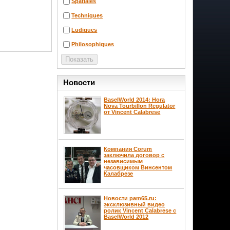
Spatiales
Techniques
Ludiques
Philosophiques
Новости
BaselWorld 2014: Hora
Nova Tourbillon Regulator
от Vincent Calabrese
Компания Corum
заключила договор с
независимым
часовщиком Винсентом
Калабрезе
Новости pam65.ru:
эксклюзивный видео
ролик Vincent Calabrese с
BaselWorld 2012