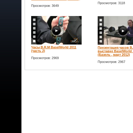
Просмотров: 3118
Просмотров: 3649
Часы B.R.M BaselWorld 2011
Презентация часов B
(часть 2)
выставке BaselWorld 
(Базель , март 2012)
Просмотров: 2969
Просмотров: 2967