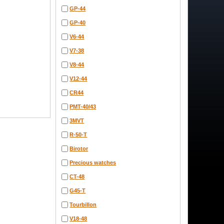
GP-44
GP-40
V6-44
V7-38
V8-44
V12-44
CR44
PMT-40/43
3MVT
R-50-T
Birotor
Precious watches
CT-48
G45-T
Tourbillon
V18-48