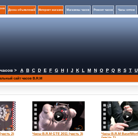
сов
Доска объявлений
Интернет магазин
Магазины часов
Ремонт часов
Часы оптом
часов >
A
B
C
D
E
F
G
H
I
J
K
L
M
N
O
P
Q
R
S
T
U
льный сайт часов B.R.M
(часть 2)
Часы B.R.M GTE 2011 (часть 3)
Часы B.R.M BaselWorl
(часть 1)