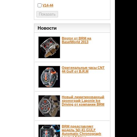
V14-44
Новости
Birotor от BRM на
BaselWorld 2013
Оригинальные часы CNT
44 Gulf от B.R.M
Новый лимитированный
хронограф Laponie Ice
Driving от компании BRM
BRM представляет
модель SD-41-GULF
Automatic Chronograph