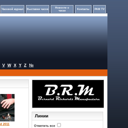
Новости о
Часовой журнал
Выставки часов
Контакты
PAM TV
часах
V
W
X
Y
Z
№
Линии
d 2011
Отметить все