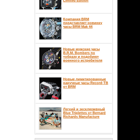
Limited Edition
Компания BRM
представляет новинку
часы BRM Mak 44
Новые мужские часы
B.R.M. Bombers по
«образу и подобию»
военного истребителя
Новые лимитированные
наручные часы Record-TB
от BRM
Легкий и эксклюзивный
Blue Triplettes от Bernard
Richards Manufacture