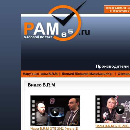
Производители ча
и аксессуаров
Производители 
Наручные часы B.R.M.
|
Bernard Richards Manufacturing
|
|
Официа
Видео B.R.M
Часы B.R.M GTE 2011 
Часы B.R.M GTE 2011 (часть 1)