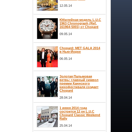
12.05.14
Юбилейная модель L.U.C
1963 Chronograph (Ref.
161964-5001) от Chopard
09.05.14
Chopard: MET GALA 2014
в Нью-Йорке
06.05.14
Золотая Пальмовая
ветвь: главный символ
премии Каннского
кинофестиваля создает
Chopard
28.04.14
1 июня 2014 года
состоится 12 ое L.U.C
Chopard Classic Weekend
Rally
25.04.14