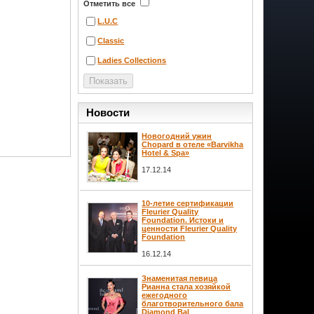
Отметить все
L.U.C
Classic
Ladies Collections
Новости
Новогодний ужин
Chopard в отеле «Barvikha
Hotel & Spa»
17.12.14
10-летие сертификации
Fleurier Quality
Foundation. Истоки и
ценности Fleurier Quality
Foundation
16.12.14
Знаменитая певица
Рианна стала хозяйкой
ежегодного
благотворительного бала
Diamond Bal