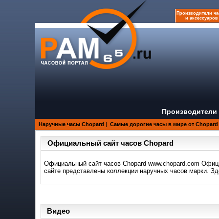
Производители ча
и аксессуаров
Производители 
Наручные часы Chopard
|
Самые дорогие часы в мире от Chopard
Официальный сайт часов Chopard
Официальный сайт часов Chopard www.chopard.com Офици
сайте представлены коллекции наручных часов марки. Зд
Видео