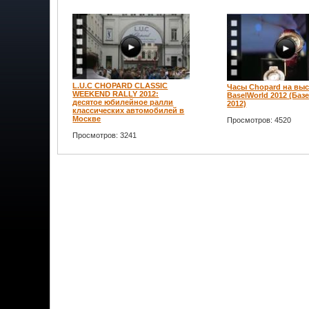
L.U.C CHOPARD CLASSIC
Часы Chopard на выс
WEEKEND RALLY 2012:
BaselWorld 2012 (Баз
десятое юбилейное ралли
2012)
классических автомобилей в
Москве
Просмотров: 4520
Просмотров: 3241