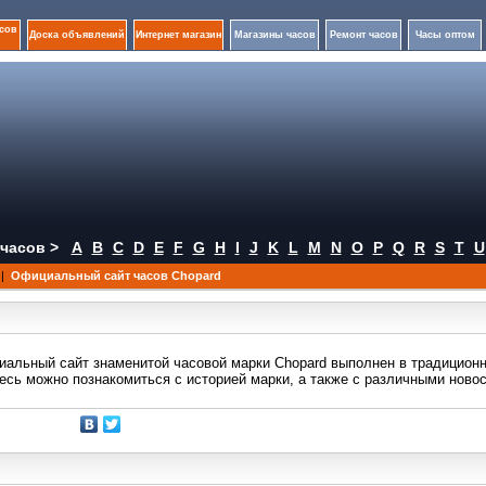
сов
Доска объявлений
Интернет магазин
Магазины часов
Ремонт часов
Часы оптом
часов >
A
B
C
D
E
F
G
H
I
J
K
L
M
N
O
P
Q
R
S
T
U
|
Официальный сайт часов Chopard
альный сайт знаменитой часовой марки Chopard выполнен в традиционн
есь можно познакомиться с историей марки, а также с различными ново