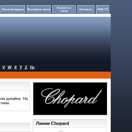
Новости о
Часовой журнал
Выставки часов
Контакты
PAM TV
часах
V
W
X
Y
Z
№
ом дизайне. На
стями.
Линии Chopard