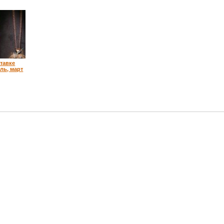
тавке
ель, март