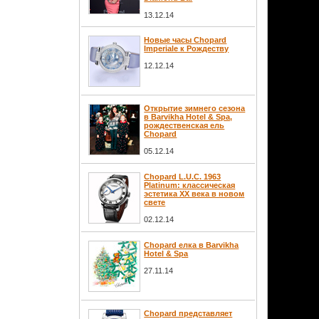
13.12.14
Новые часы Chopard
Imperiale к Рождеству
12.12.14
Открытие зимнего сезона
в Barvikha Hotel & Spa,
рождественская ель
Chopard
05.12.14
Chopard L.U.C. 1963
Platinum: классическая
эстетика XX века в новом
свете
02.12.14
Сhopard елка в Barvikha
Hotel & Spa
27.11.14
Chopard представляет