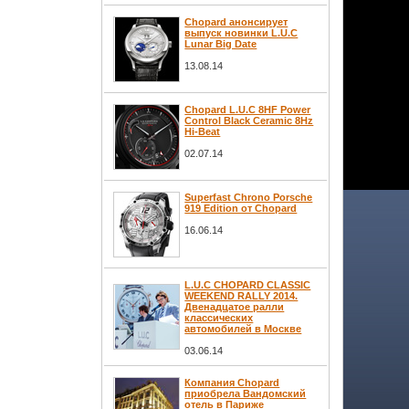
Chopard анонсирует
выпуск новинки L.U.C
Lunar Big Date
13.08.14
Chopard L.U.C 8HF Power
Control Black Ceramic 8Hz
Hi-Beat
02.07.14
Superfast Chrono Porsche
919 Edition от Chopard
16.06.14
L.U.C CHOPARD CLASSIC
WEEKEND RALLY 2014.
Двенадцатое ралли
классических
автомобилей в Москве
03.06.14
Компания Chopard
приобрела Вандомский
отель в Париже