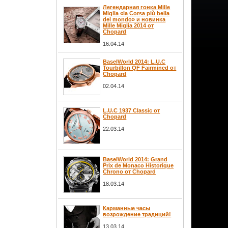
Легендарная гонка Mille
Miglia «la Corsa più bella
del mondo» и новинка
Mille Miglia 2014 от
Chopard
16.04.14
BaselWorld 2014: L.U.C
Tourbillon QF Fairmined от
Chopard
02.04.14
L.U.C 1937 Classic от
Chopard
22.03.14
BaselWorld 2014: Grand
Prix de Monaco Historique
Chrono от Chopard
18.03.14
Карманные часы
возрождение традиций!
13.03.14