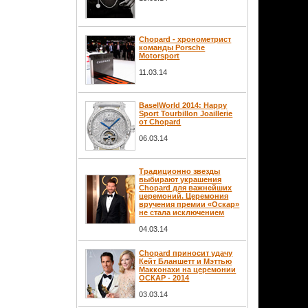
Chopard - хронометрист
команды Porsche
Motorsport
11.03.14
BaselWorld 2014: Happy
Sport Tourbillon Joaillerie
от Chopard
06.03.14
Традиционно звезды
выбирают украшения
Chopard для важнейших
церемоний. Церемония
вручения премии «Оскар»
не стала исключением
04.03.14
Chopard приносит удачу
Кейт Бланшетт и Мэттью
Макконахи на церемонии
ОСКАР - 2014
03.03.14