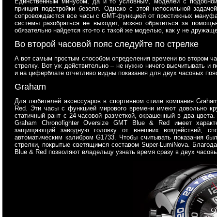
Единственным минусом, да и то условным, моделей с подобной
принцип подстройки безеля. Однако с этой непосильной задачей
сопровождаются все часы с GMT-функцией от престижных мануфак
системы разобраться не выходит, можно обратиться за помощь
обязательно найдется кто-то с такой же моделью, как у не дружащ
Во второй часовой пояс следуйте по стрелке
А вот самым простым способом определения времени во втором ч
стрелку. Вот уж действительно – не нужно ничего высчитывать и 
и на циферблате отчетливо видны показания для двух часовых поя
Graham
Для любителей аксессуаров в спортивном стиле компания Graham
Red. Эти часы с функцией мирового времени имеют довольно кр
статичный рант с 24-часовой разметкой, окрашенный в два цвета.
Graham Chronofighter Oversize GMT Blue & Red имеет характ
защищающий заводную головку от внешних воздействий, сп
автоматическим калибром G1733. Чтобы считывать показания бы
стрелки, покрытые светящимся составом Super-LumiNova. Благода
Blue & Red позволяют владельцу узнать время сразу в двух часов