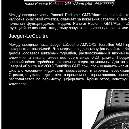
часы Panerai Radiomir GMT/Alarm (Ref. PAM00098)
Международные часы Panerai Radiomir GMT/Alarm на правой сто
напротив 2-часовой отметки, отвечает за показания стрелок. С по
полезная функция делает модель Panerai Radiomir GMT/Alarm а
функцией не позволят владельцу запутаться в часовых поясах или
Jaeger-LeCoultre
Международные часы Jaeger-LeCoultre AMVOX3 Tourbillon GMT п
шикарных автомобилей. Эта модель создана мануфактурой для брит
делом бросается шикарный турбийон, расположенный в нижней ча
алюминия и титана, имеет вес всего лишь 0,28 грамма. Продол
внешний облик турбийона похожим на радиатор машины. Для того
Jaeger-LeCoultre AMVOX3 Tourbillon GMT пришлось оснащать «пры
шкала с часовыми индексами прерывается, и стрелка перескакива
Стрелка, служащая для отсчета времени во втором часовом поясе,
располагается по периметру циферблата. Кроме этого, конструк
алюминия.