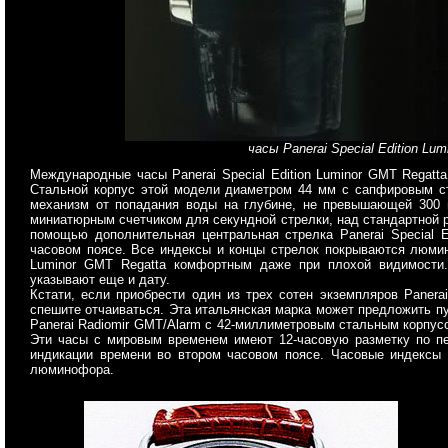
часы Panerai Special Edition Lu
Международные часы Panerai Special Edition Luminor GMT Regatt
Стальной корпус этой модели диаметром 44 мм с сапфировым с
механизм от попадания воды на глубине, не превышающей 300 
миниатюрным счетчиком для секундной стрелки, над стандартной р
помощью дополнительная центральная стрелка Panerai Special E
часовом поясе. Все индексы и концы стрелок покрываются люмино
Luminor GMT Regatta комфортным даже при плохой видимости.
указывают еще и дату.
Кстати, если приобрести один из трех сотен экземпляров Panerai
спешите отчаиваться. Эта итальянская марка может предложить п
Panerai Radiomir GMT/Alarm с 42-миллиметровым стальным корпусо
Эти часы с мировым временем имеют 12-часовую разметку по п
индикации времени во втором часовом поясе. Часовые индексы
люминофора.