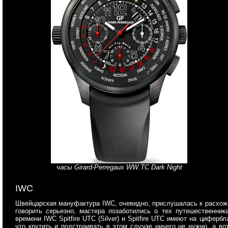
часы Girard-Perregaux WW.TC Dark Night
IWC
Швейцарская мануфактура IWC, очевидно, прислушалась к расхоже
говорить серьезно, мастера позаботились о тех путешественник
времени IWC Spitfire UTC (Silver) и Spitfire UTC имеют на циферб
что крутить и подстраивать в этом случае ничего не нужно, а в