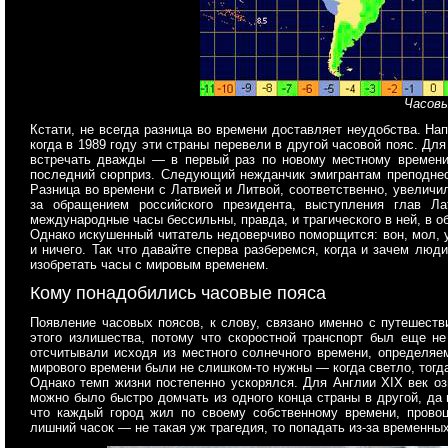
Часовы
Кстати, не всегда разница во времени доставляет неудобства. Н
когда в 1989 году эти страны перевели в другой часовой пояс. Дл
встречать дважды — в первый раз по новому местному времени
последний сюрприз. Следующий нежданчик эмигрантам преподнесл
Разница во времени с Латвией и Литвой, соответственно, увеличи
за обращением российского президента, выступления глав Л
международные часы бессильны, правда, и трагического в ней, в об
Однако искушенный читатель недоверчиво поморщится: вон, мол, у
и ничего. Так что давайте сперва разберемся, когда и зачем люд
изобретать часы с мировым временем.
Кому понадобились часовые пояса
Появление часовых поясов, к слову, связано именно с путешест
этого излишества, потому что скоростной транспорт был еще не
отсчитывали исходя из местного солнечного времени, определяе
мирового времени были не слишком-то нужны — когда светло, тогда
Однако темп жизни постепенно ускорялся. Для Англии XIX век о
можно было быстро домчать из одного конца страны в другой, да 
что каждый город жил по своему собственному времени, провоц
лишний часок — не такая уж трагедия, то попадать из-за временны