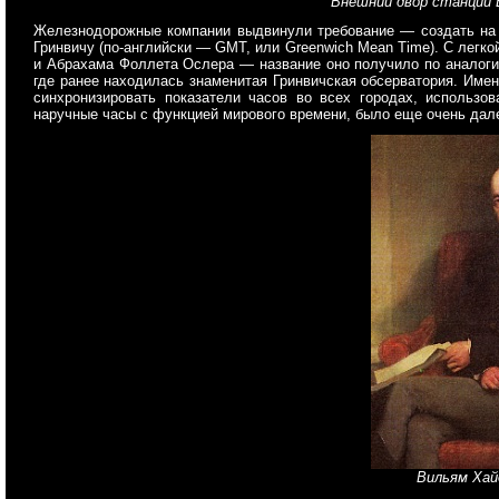
Внешний двор станции В
Железнодорожные компании выдвинули требование — создать на 
Гринвичу (по-английски — GMT, или Greenwich Mean Time). С легк
и Абрахама Фоллета Ослера — название оно получило по аналоги
где ранее находилась знаменитая Гринвичская обсерватория. Имен
синхронизировать показатели часов во всех городах, использо
наручные часы с функцией мирового времени, было еще очень дал
Вильям Хай