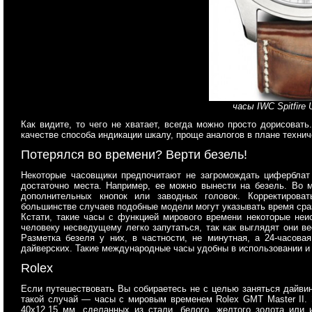
часы IWC Spitfire 
Как видите, то чего не хватает, всегда можно просто дорисоват
качестве способа индикации шкалу, проще аналогов в плане технич
Потерялся во времени? Верти безель!
Некоторые часовщики предпочитают не загромождать циферблат
достаточно места. Например, ее можно вынести на безель. Во м
дополнительных кнопок или заводных головок. Корректиров
большинстве случаев подобные модели могут указывать время сраз
Кстати, такие часы с функцией мирового времени некоторые неи
человеку несведущему легко запутаться, так как выглядят они 
Разметка безеля у них, в частности, не минутная, а 24-часовая
дайверских. Такие международные часы удобны в использовании и 
Rolex
Если путешествовать Вы собираетесь не с целью заняться дайвин
такой случай — часы с мировым временем Rolex GMT Master II. 
40х12,15 мм, сделанных из стали, белого, желтого золота или