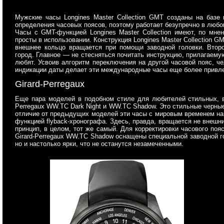
Мужские часы Longines Master Collection GMT созданы на базе 
определения часовых поясов, поэтому работает безупречно в любом
Часы с GMT-функцией Longines Master Collection имеют, по мне
просты в использовании. Конструкция Longines Master Collection 
внешнее кольцо вращается при помощи заводной головки. Второ
город. Главное — не стесняться почитать инструкцию, прилагаемую
любят. Усвоив алгоритм переключения на другой часовой пояс, ч
индикации даты делает эти международные часы еще более привл
Girard-Perregaux
Еще пара моделей в подобном стиле для любителей стильных, в
Perregaux WW.TC Dark Night и WW.TC Shadow. Это стильные черны
отличие от предыдущих моделей эти часы с мировым временем на
функцией flyback-хронографа. Здесь, правда, вращается не внешни
принцип, в целом, тот же самый. Для корректировки часового пояс
Girard-Perregaux WW.TC Shadow оснащены специальной заводной г
но и настолько ярки, что не останутся незамеченными.