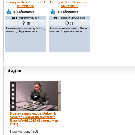
Dubey & Schaldenbrand
Dubey & Schaldenbrand
SUPERBIA
SUPERBIA
в избранное
в избранное
REF
REF
SUPBIA/ST/BKS/LS
SUPBIA52/RG/BRG/LS
35
35
Автоматический завод, Часы ,
Автоматический завод, Часы ,
минуты , Наручные часы
минуты , Наручные часы
Видео
Презентация часов Dubey &
Schaldenbrand на выставке
BaselWorld 2012 (Базель, март
2012)
Просмотров: 4268