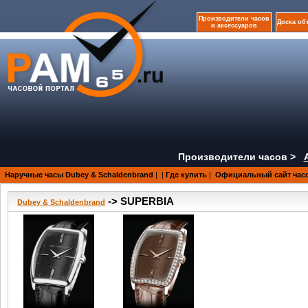
Производители часов
Доска об
и аксессуаров
Производители часов >
Наручные часы Dubey & Schaldenbrand
|
|
Где купить
|
Официальный сайт часо
-> SUPERBIA
Dubey & Schaldenbrand