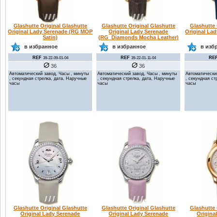
Glashutte Original Glashutte
Glashutte Original Glashutte
Glashutte 
Original Lady Serenade (RG MOP
Original Lady Serenade
Original La
Satin)
(RG_Diamonds Mocha Leather)
в избранное
в избранное
в изб
REF
REF
RE
39-22-09-01-04
39-22-01-11-04
36
36
Автоматический завод, Часы , минуты
Автоматический завод, Часы , минуты
Автоматически
, секундная стрелка, дата, Наручные
, секундная стрелка, дата, Наручные
, секундная ст
часы
часы
часы
Glashutte Original Glashutte
Glashutte Original Glashutte
Glashutte 
Original Lady Serenade
Original Lady Serenade
Origina