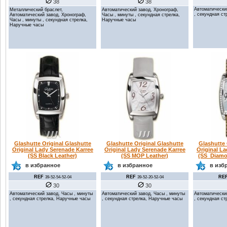
38
38
Автоматически
Металлический браслет,
Автоматический завод, Хронограф,
, секундная с
Автоматический завод, Хронограф,
Часы , минуты , секундная стрелка,
Часы , минуты , секундная стрелка,
Наручные часы
Наручные часы
Glashutte Original Glashutte
Glashutte Original Glashutte
Glashutte 
Original Lady Serenade Karree
Original Lady Serenade Karree
Original L
(SS Black Leather)
(SS MOP Leather)
(SS_Diamo
в избранное
в избранное
в изб
REF
REF
RE
39-52-54-52-04
39-52-20-52-04
30
30
Автоматический завод, Часы , минуты
Автоматический завод, Часы , минуты
Автоматически
, секундная стрелка, Наручные часы
, секундная стрелка, Наручные часы
, секундная с