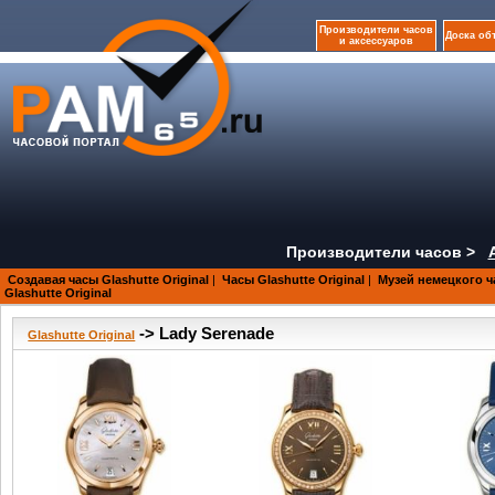
Производители часов
Доска об
и аксессуаров
Производители часов >
Создавая часы Glashutte Original
|
Часы Glashutte Original
|
Музей немецкого ч
Glashutte Original
-> Lady Serenade
Glashutte Original