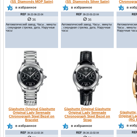
(SS_Diamonds MOP Satin)
(SS_Diamonds Silver Satin)
Chronogra
в избранное
в избранное
в изб
REF
REF
RE
39-22-08-22-04
39-22-03-22-04
36
36
Автоматический завод, Часы , минуты
Автоматический завод, Часы , минуты
Автоматически
, секундная стрелка, дата, Наручные
, секундная стрелка, дата, Наручные
Часы , минуты 
часы
часы
Наручные час
Glashutte Original Glashutte
Glashutte Original Glashutte
Glashutte 
Original Lady Serenade
Original Lady Serenade
Original L
Chronograph Steel Bezel on
Chronograph Steel Bezel on
(RG 
Bracelet
Strap
в изб
в избранное
в избранное
RE
REF
REF
39-34-13-02-34
39-34-13-02-04