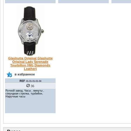
Glashutte Original Glashutte
Original Lady Serenade
Tourbillon (WG Diamonds
Leather)
в избранное
REF
41-01-01-01-04
36
Ручной завод, Часы , минуты ,
секундная стрелка, турбийон,
Наручные часы