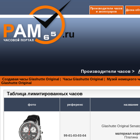
Производители часов
Доска об
и аксессуаров
Производители часов >
Создавая часы Glashutte Original
|
Часы Glashutte Original
|
Музей немецкого ч
Glashutte Original
Таблица лимитированных часов
фото
референс
название
Glashutte Original Senat
материал кор
99-01-03-03-04
Платина