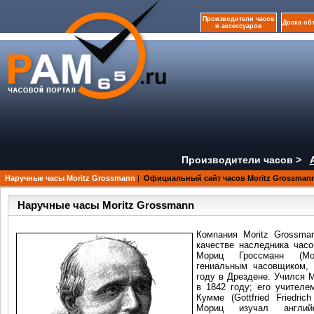
Производители часов
Доска об
и аксессуаров
Производители часов >
Наручные часы Moritz Grossmann
|
Официальный сайт часов Moritz Grossman
Наручные часы Moritz Grossmann
Компания Moritz Grossma
качестве наследника часо
Мориц Гроссманн (Mo
гениальным часовщиком, 
году в Дрездене. Учился 
в 1842 году; его учител
Кумме (Gottfried Friedri
Мориц изучал англий