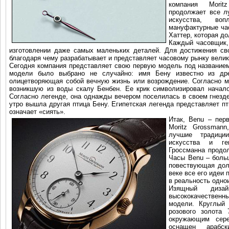
компания Morit
продолжает все л
искусства, в
мануфактурные час
Хаттер, которая до
Каждый часовщик, 
изготовлении даже самых маленьких деталей. Для достижения св
благодаря чему разрабатывает и представляет часовому рынку вели
Сегодня компания представляет свою первую модель под названием 
модели было выбрано не случайно: имя Бену известно из др
олицетворяющая собой вечную жизнь или возрождение. Согласно м
возникшую из воды скалу Бенбен. Ее крик символизировал начало
Согласно легенде, она однажды вечером поселилась в своем гнезд
утро вышла другая птица Бену. Египетская легенда представляет п
означает «сиять».
Итак, Benu
– перв
Moritz Grossman
лучшие традици
искусства и ге
Гроссманна продо
Часы Benu – больш
повествующая дол
веке все его идеи
в реальность одно
Изящный дизай
высококачественн
модели. Круглый 
розового золота
окружающим сере
оснащен арабск