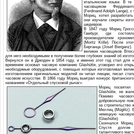
итальянские языки. В те
часовщиком Фердинан
(Ferdinand Adolph Lange), с
Мориц, хотел разработать
они изучали секреты изго
шедевров.
В 1847 году Мориц Гросс
Гамбург, где состоя
производителем хроном
(Moritz Krille). После 
Бирганца (Josef Bierganz
великих часовщиков. Впос
для него необходимыми в получении более глубоких знаний об изгот
Вернулся он в Дрезден в 1854 году, и именно этот год стал для 
временем основал часовую компанию Glashütte, уговорил его откры
необходимые оборудования, с помощью которых изготавливал велик
изготовлением оригинальных моделей он читал лекции, писал стат
часовом искусстве. В 1866 году Мориц выиграл конкурс британского ин
названием «Отдельный спусковой рычаг».
Мориц посвятил 
Glashütte, не жал
Помимо часово
добровольную пож
за строительство 
Мюглиц (Müglitz).
немецкую часовую
(Glashütte).
Скончался Мориц
Спустя долгие
талантливого маст