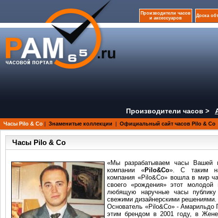
Производители часов
Доска об
и аксессуаров
Производители часов >
Часы Pilo & Co
|
Знаменитые коллекции
|
Официальный сайт часов Pilo & Co
Часы Pilo & Co
«
Мы разрабатываем часы Вашей
компании «
Pilo&Co
». С таким н
компания «Pilo&Co» вошла в мир ча
своего «рождения» этот молодой 
любящую наручные часы публику 
свежими дизайнерскими решениями.
Основатель «Pilo&Co» - Амарильдо 
этим брендом в 2001 году, в Жене