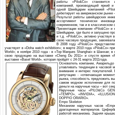
работы «Pilo&Co» становится 
компанией, производящей яркий и
одной Швейцарии компанией «Pilo
дебютирует на американском рынке –
Результат работы швейцарских инж
ассортимент технически иннова
современном, так и в классическом 
Презентации компании «Pilo&Co» и 
Швейцарии, где было и запущено про
и т.д. «Pilo&Co», активно участвуя
свою часовую продукцию, завоевала
В 2008 году «Pilo&Co» представляе
участвует в «Doha watch exhibition»; в марте 2010 года «Pilo&Co» п
World»; в ноябре 2010 года - в «Top Marques Shanghai» в Шанхае; 
свою продукцию на выставке «Cheng Du 2011» и спустя время «P
выставке «Basel World», которая пройдёт с 24-31 марта 2011года.
Основатель компании, Амарильдо 
улавливать тенденции в часовой 
внимание и интерес покупателей.
репутацию - «отвечающая моменту
рынка, способность предложить в
самом модном исполнении для пок
деньги на наручные часы – вот се
Наручные часы «PILO&Co GENE
«TEMPO», «INVIDIA», «ILLUSI
DOPPIO ORARIO».
Empo Skeleton
Механизм наручных часов «Empo
драгоценных материалов. Циферб
работой механизма. Задняя крышк