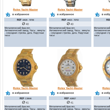
Rolex
Rolex Yacht-Master
Rolex Yacht-Master
в изб
в избранное
в избранное
RE
REF
REF
16628 - 78768
16623 - 78763
40
40
Металлический
Металлический браслет,
Металлический браслет,
Автоматически
Автоматический завод, Часы , минуты
Автоматический завод, Часы , минуты
, секундная ст
, секундная стрелка, дата, Наручные
, секундная стрелка, дата, Наручные
часы
часы
часы
Rolex Yacht-Master
Rolex Yacht-Master
Rolex
в избранное
в избранное
в изб
REF
REF
C39046
A38927
41
41
Металлический браслет,
Металлический браслет,
Металлический
Автоматический завод, Часы , минуты
Автоматический завод, Часы , минуты
Автоматически