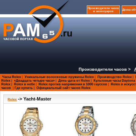
Производители часов
Доска об
и аксессуаров
Производители часов >
Часы Rolex
|
Уникальные волосковые пружины Rolex
|
Производство Rolex
|
Rolex
|
«Двадцать четыре часа»
|
День-дата от Rolex
|
Культовые часы Daytona 
Rolex
|
Rolex в небе
|
Rolex против напряжения в 1000 гауссов
|
Rolex в искусс
часов
|
Где купить
|
Официальный сайт часов Rolex
-> Yacht-Master
Rolex