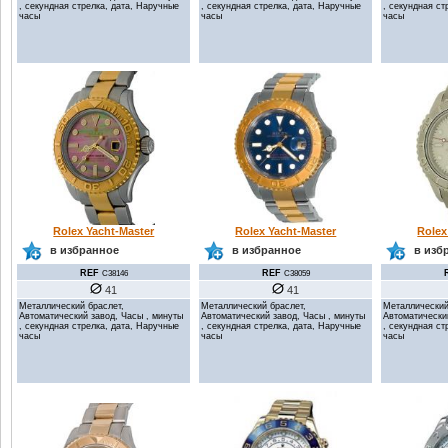
, секундная стрелка, дата, Наручные
, секундная стрелка, дата, Наручные
, секундная ст
часы
часы
часы
Rolex Yacht-Master
Rolex Yacht-Master
Rolex
в избранное
в избранное
в изб
REF
REF
C38146
C38059
41
41
Металлический браслет,
Металлический браслет,
Металлический
Автоматический завод, Часы , минуты
Автоматический завод, Часы , минуты
Автоматически
, секундная стрелка, дата, Наручные
, секундная стрелка, дата, Наручные
, секундная ст
часы
часы
часы