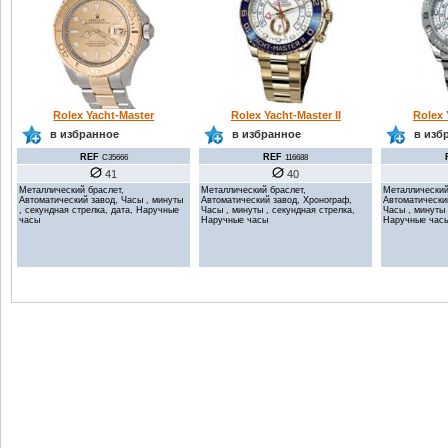
Rolex Yacht-Master II
Rolex 
Rolex Yacht-Master
в избранное
в изб
в избранное
REF
REF
116688
C35666
40
41
Металлический браслет,
Металлический
Металлический браслет,
Автоматический завод, Хронограф,
Автоматически
Автоматический завод, Часы , минуты
Часы , минуты , секундная стрелка,
Часы , минуты 
, секундная стрелка, дата, Наручные
Наручные часы
Наручные час
часы