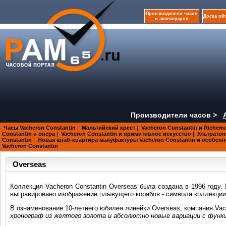
Производители часов
Доска об
и аксессуаров
Производители часов >
Часы Vacheron Constantin
|
Мальтийский крест
|
Vacheron Constantin и Richem
Constantin и опера
|
Vacheron Constantin и примитивное искусство
|
Ультратон
Constantin
|
Новая штаб-квартира мануфактуры Vacheron Constantin и особен
Vacheron Constantin
Overseas
Коллекция Vacheron Constantin Overseas была создана в 1996 году.
выгравировано изображение плывущего корабля - символа коллекции
В ознаменование 10-летнего юбилея линейки Overseas, компания Vac
хронограф из желтого золота и абсолютно новые вариации с функц