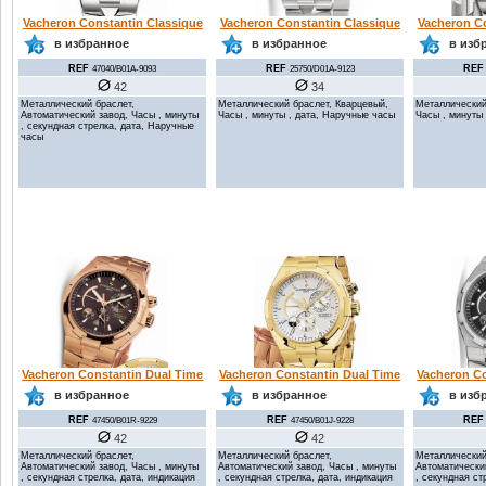
Vacheron Constantin Classique
Vacheron Constantin Classique
Vacheron Co
в избранное
в избранное
в изб
REF
REF
REF
47040/B01A-9093
25750/D01A-9123
42
34
Металлический браслет,
Металлический браслет, Кварцевый,
Металлический
Автоматический завод, Часы , минуты
Часы , минуты , дата, Наручные часы
Часы , минуты
, секундная стрелка, дата, Наручные
часы
Vacheron Constantin Dual Time
Vacheron Constantin Dual Time
Vacheron Co
в избранное
в избранное
в изб
REF
REF
REF
47450/B01R-9229
47450/B01J-9228
42
42
Металлический браслет,
Металлический браслет,
Металлический
Автоматический завод, Часы , минуты
Автоматический завод, Часы , минуты
Автоматически
, секундная стрелка, дата, индикация
, секундная стрелка, дата, индикация
, секундная ст