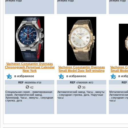
резерва хода
резерва хода
резерва хода
Vacheron Constantin Overseas
Chronograph Perpetual Calendar
Vacheron Constantin Overseas
Vacheron C
New York
Small Model Date Self-winding
Small Mode
в избранное
в избранное
в изб
REF
REF
REF
49020/000A-9718
47560/000R-9672
42
36
Специальная серия , лимитированная
Автоматический завод, Часы , минуты
Металлический
серия, Автоматический завод,
, секундная стрелка, дата, Наручные
Автоматически
Хронограф, Часы , минуты , секундная
часы
, секундная ст
стрелка, дата
часы