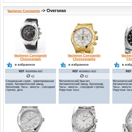
-> Overseas
Vacheron Constantin
Vacheron Constantin
Vacheron Constantin
Vacher
Chronograph
Chronographe
Ch
в избранное
в избранное
в изб
REF
REF
REF
49150/000A-9337
49150/B01J-9215
42
42
Специальная серия , лимитированная
Металлический браслет,
Металлический
серия, Автоматический завод,
Автоматический завод, Хронограф,
Автоматически
Хронограф, Часы , минуты , секундная
Часы , минуты , секундная стрелка,
Часы , минуты 
стрелка, дата
Наручные часы
Наручные час