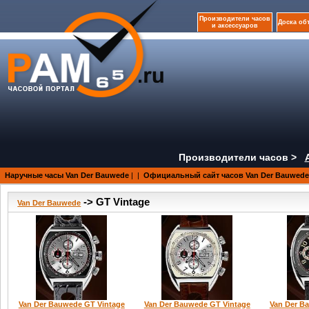
Производители часов
Доска об
и аксессуаров
Производители часов >
Наручные часы Van Der Bauwede
|
|
Официальный сайт часов Van Der Bauwede
-> GT Vintage
Van Der Bauwede
Van Der Bauwede GT Vintage
Van Der Bauwede GT Vintage
Van Der B