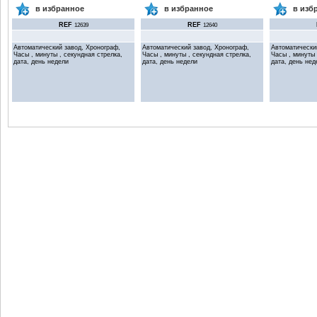
в избранное
в избранное
в изб
REF
REF
12639
12640
Автоматический завод, Хронограф,
Автоматический завод, Хронограф,
Автоматически
Часы , минуты , секундная стрелка,
Часы , минуты , секундная стрелка,
Часы , минуты 
дата, день недели
дата, день недели
дата, день нед