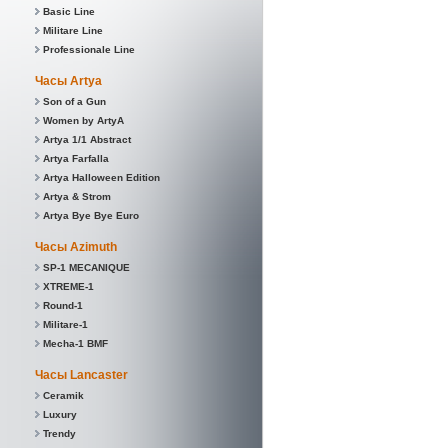
Basic Line
Militare Line
Professionale Line
Часы Artya
Son of a Gun
Women by ArtyA
Artya 1/1 Abstract
Artya Farfalla
Artya Halloween Edition
Artya & Strom
Artya Bye Bye Euro
Часы Azimuth
SP-1 MECANIQUE
XTREME-1
Round-1
Militare-1
Mecha-1 BMF
Часы Lancaster
Ceramik
Luxury
Trendy