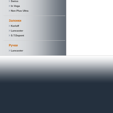
Swiss
In Voga
Non Plus Ultra
Запонки
Korloff
Lancaster
S.T.Dupont
Ручки
Lancaster