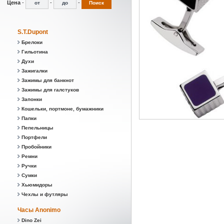
Цена
-
-
-
S.T.Dupont
Брелоки
Гильотина
Духи
Зажигалки
Зажимы для банкнот
Зажимы для галстуков
Запонки
Кошельки, портмоне, бумажники
Папки
Пепельницы
Портфели
Пробойники
Ремни
Ручки
Сумки
Хьюмидоры
Чехлы и футляры
Часы Anonimo
Dino Zei