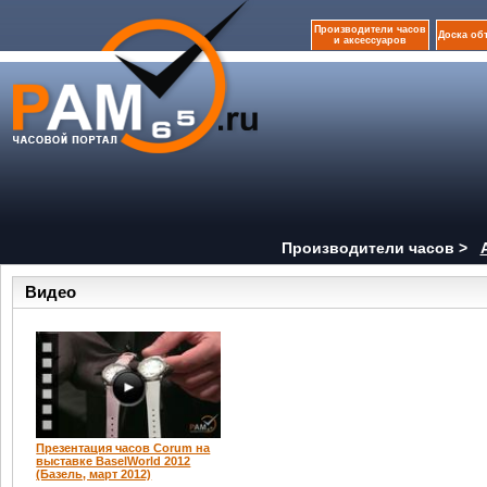
Производители часов
Доска об
и аксессуаров
Производители часов >
Видео
Презентация часов Corum на
выставке BaselWorld 2012
(Базель, март 2012)