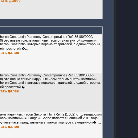
итать далее
heron Constantin Patrimony Contemporaine (Ref. 85180/000G-
0) это новые тонкие наручные часы от знаменитой компании
heron Constantin, которые поражают зрителей, с одной стороны,
ей простотой �.....
тать далее
heron Constantin Patrimony Contemporaine (Ref. 85180/000R-
8) это новые тонкие наручные часы от знаменитой компании
heron Constantin, которые поражают зрителей, с одной стороны,
ей простотой �.....
тать далее
ель наручных часов Saxonia Thin (Ref. 211.032) от швейцарской
овой компании A. Lange & Sohne является новинкой 2011 года.
учные часы представлены в тонком корпусе с умеренно-к�.....
тать далее