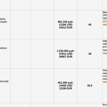
Bla
(Re
одн
raphe
12,
omplet
681.100 руб.
чи
21284 USD
40
16412 EUR
Alt
нар
рос
eleton
гра
1.530.000 руб.
чи
47812 USD
38
36867 EUR
Wat
нар
Lon
нем
utomatic
чи
461.000 руб.
14406 USD
35.6
11108 EUR
Кол