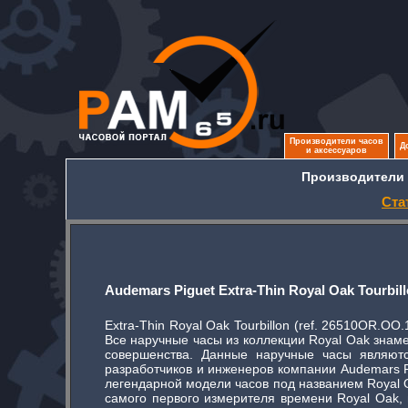
Производители часов
Д
и аксессуаров
Производители 
Ста
Audemars Piguet Extra-Thin Royal Oak Tourbil
Extra-Thin Royal Oak Tourbillon (ref. 26510OR.
Все наручные часы из коллекции Royal Oak знам
совершенства. Данные наручные часы являютс
разработчиков и инженеров компании Audemars P
легендарной модели часов под названием Royal O
самого первого измерителя времени Royal Oak,