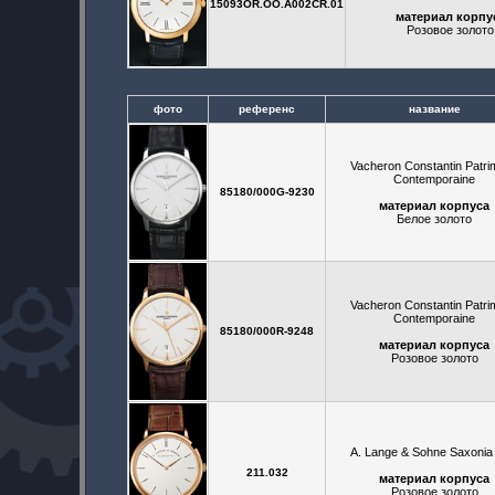
15093OR.OO.A002CR.01
материал корпу
Розовое золото
фото
референс
название
Vacheron Constantin Patr
Contemporaine
85180/000G-9230
материал корпуса
Белое золото
Vacheron Constantin Patr
Contemporaine
85180/000R-9248
материал корпуса
Розовое золото
A. Lange & Sohne Saxonia
211.032
материал корпуса
Розовое золото