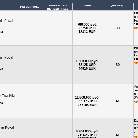
количество
цена
диаметр
год выпуска
выпущенных
Вп
вн
Pi
hin Royal
SI
760.000 руб.
ч
23750 USD
39
са
18313 EUR
Вп
вн
Pi
hin Royal
SI
1.860.000 руб.
ч
58125 USD
39
са
44819 EUR
Au
эт
вы
 Tourbillon
11.500.000 руб.
20
359375 USD
41
ч
са
277108 EUR
Ex
но
hin Royal
шв
6.900.000 руб.
ко
215625 USD
41
ч