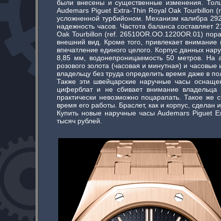
были внесены и существенные изменения. Толщ
Audemars Piguet Extra-Thin Royal Oak Tourbillon
усложненной турбийоном. Механизм калибра 292
надежность часов. Частота баланса составляет 2
Oak Tourbillon (ref. 26510OR.OO.1220OR.01) пор
внешний вид. Кроме того, привлекает внимание 
впечатление единого целого. Корпус данных нару
8,85 мм, водонепроницаемость 50 метров. На 
розового золота (часовая и минутная) и часовы
владельцу без труда определить время даже в по
Также эти швейцарские наручные часы оснащен
циферблат и не сбивает внимание владельца 
практически невозможно поцарапать. Такое же с
время его работы. Браслет, как и корпус, сделан и
Купить новые наручные часы Audemars Piguet Ex
тысяч рублей.