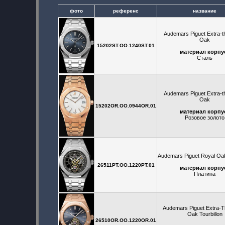
фото
референс
название
Audemars Piguet Extra-t
Oak
15202ST.OO.1240ST.01
материал корпу
Сталь
Audemars Piguet Extra-t
Oak
15202OR.OO.0944OR.01
материал корпу
Розовое золото
Audemars Piguet Royal Oak
26511PT.OO.1220PT.01
материал корпу
Платина
Audemars Piguet Extra-T
Oak Tourbillon
26510OR.OO.1220OR.01