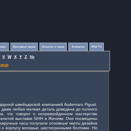
рнал
Выставки часов
Новости о часах
Контакты
PAM TV
V
W
X
Y
Z
№
лице
ендарной швейцарской компанией Audemars Piguet.
е даже любая мелкая деталь доведена до полного
м, что говорит о непревзойденном мастерстве
аменитой выставке SIHH в Женеве. Они посвящены
е наручные часы получили основные черты дизайна
н к корпусу восемью шестигранными болтами. Но