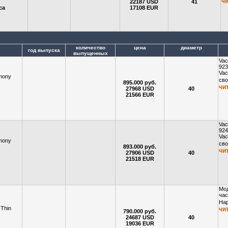
ч
22187 USD
41
са
17108 EUR
количество
цена
диаметр
год выпуска
выпущенных
Vac
923
Vac
imony
сво
895.000 руб.
чи
27968 USD
40
21566 EUR
Vac
924
Vac
imony
сво
893.000 руб.
чи
27906 USD
40
21518 EUR
Мод
час
Нар
 Thin
чи
790.000 руб.
24687 USD
40
19036 EUR