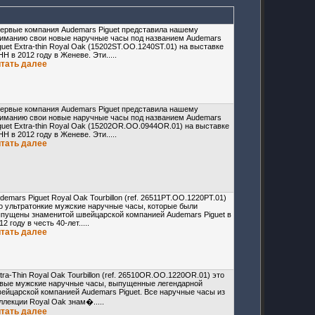
ервые компания Audemars Piguet представила нашему
иманию свои новые наручные часы под названием Audemars
guet Extra-thin Royal Oak (15202ST.OO.1240ST.01) на выставке
HH в 2012 году в Женеве. Эти.....
итать далее
ервые компания Audemars Piguet представила нашему
иманию свои новые наручные часы под названием Audemars
guet Extra-thin Royal Oak (15202OR.OO.0944OR.01) на выставке
HH в 2012 году в Женеве. Эти.....
итать далее
demars Piguet Royal Oak Tourbillon (ref. 26511PT.OO.1220PT.01)
о ультратонкие мужские наручные часы, которые были
пущены знаменитой швейцарской компанией Audemars Piguet в
12 году в честь 40-лет.....
итать далее
tra-Thin Royal Oak Tourbillon (ref. 26510OR.OO.1220OR.01) это
вые мужские наручные часы, выпущенные легендарной
ейцарской компанией Audemars Piguet. Все наручные часы из
ллекции Royal Oak знам�.....
итать далее