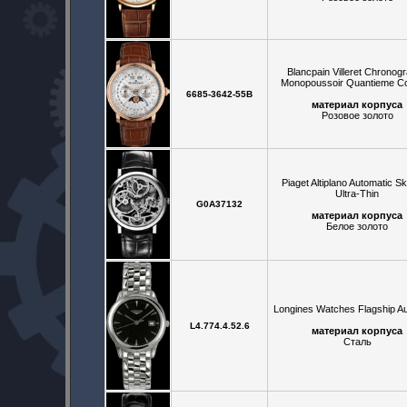
Blancpain Villeret Chronog
Monopoussoir Quantieme C
6685-3642-55B
материал корпуса
Розовое золото
Piaget Altiplano Automatic Sk
Ultra-Thin
G0A37132
материал корпуса
Белое золото
Longines Watches Flagship A
L4.774.4.52.6
материал корпуса
Сталь