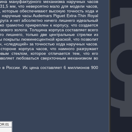
щина мануфактурного механизма наручных часов
р 31,5 мм, что невероятно мало для модели часов,
 которые обеспечивают высокую точность хода и
 наручные часы Audemars Piguet Extra-Thin Royal
 друга и нет абсолютно ничего лишнего идеальный
о грамотно прикреплен к корпусу, что создается
зового золота. Толщина корпуса составляет всего
о лишнего, только две центральные стрелки из
ы покрыты люминесцентной краской, что позволит
н, «следящий» за точностью хода наручных часов.
тороне корпуса часов, что намного разгружает
ым стеклом, которое отличается тем, что его
позволяет любоваться сверхточным механизмом во
о в России. Их цена составляет 6 миллионов 900
OR.01