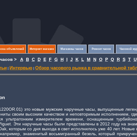
оска объявлений
Интернет магазин
Магазины часов
Ремонт часов
Часовой жу
часов >
A
B
C
D
E
F
G
H
I
J
K
L
M
N
O
P
Q
R
S
T
U
тьи
Интервью
Обзор часового рынка в сравнительной таб
|
|
lon
OO.1220OR.01) это новые мужские наручные часы, выпущенные лег
ениты своим высоким качеством и неповторимым исполнением, гд
я ультратонким измерителем времени, оснащенным турбийоно
iguet. Эти наручные часы были представлены в 2012 году на зн
ak, которым со дня выхода в свет исполнилось уже 40 лет. Новы
 например, знаменитый восьмигранный безель, который прикруче