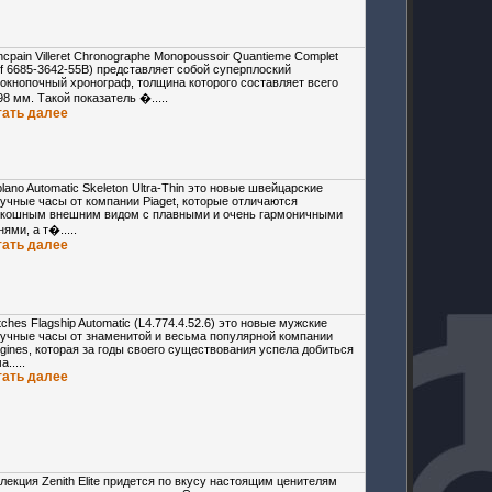
ncpain Villeret Chronographe Monopoussoir Quantieme Complet
f 6685-3642-55B) представляет собой суперплоский
окнопочный хронограф, толщина которого составляет всего
98 мм. Такой показатель �.....
тать далее
iplano Automatic Skeleton Ultra-Thin это новые швейцарские
учные часы от компании Piaget, которые отличаются
кошным внешним видом с плавными и очень гармоничными
нями, а т�.....
тать далее
ches Flagship Automatic (L4.774.4.52.6) это новые мужские
учные часы от знаменитой и весьма популярной компании
gines, которая за годы своего существования успела добиться
а.....
тать далее
лекция Zenith Elite придется по вкусу настоящим ценителям