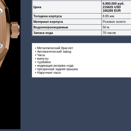
6.900.000 руб.
Цена
215625 USD
166265 EUR
Толщина корпуса
8.85 мм
Материал корпуса
Розовое золото
Водонепроницаемые
50 м
Запаса хода
70 часов
• Металлический браслет
• Автоматический завод
• Часы
• минуты
• турбийон
• индикация резерва хода
• прозрачная задняя крышка
• Наручные часы