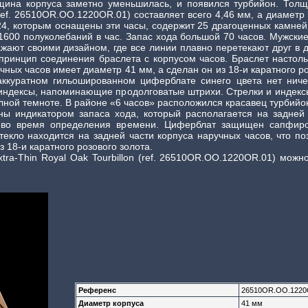
ина корпуса заметно уменьшилась, и появился турбийон. Тол
 (ref. 26510OR.OO.1220OR.01) составляет всего 4,46 мм, а диамет
4, которым оснащены эти часы, содержит 25 драгоценных камней,
1600 полуколебаний в час. Запас хода большой 70 часов. Мужские
ажают своими дизайном, где все линии плавно перетекают друг в
принцип соединения браслета с корпусом часов. Браслет настольк
чных часов имеет диаметр 41 мм, а сделан он из 18-и каратного ро
аккуратном гильошированном циферблате синего цвета нет ничег
е индексы, напоминающие продолговатые штрихи. Стрелки и индекс
лной темноте. В районе «6 часов» расположился красавец турбийо
ы индикатором запаса хода, который располагается на задней с
во время определения времени. Циферблат защищен сапфиров
текло находится на задней части корпуса наручных часов, что 
з 18-и каратного розового золота.
tra-Thin Royal Oak Tourbillon (ref. 26510OR.OO.1220OR.01) можн
Референс
26510OR.OO.1220
Диаметр корпуса
41 мм