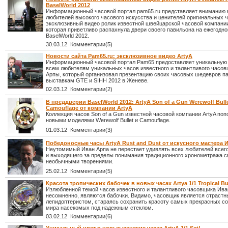
BaselWorld 2012
Информационный часовой портал pam65.ru представляет вниманию 
любителей высокого часового искусства и ценителей оригинальных 
эксклюзивный видео ролик известной швейцарской часовой компании
которая приветливо распахнула двери своего павильона на ежегодн
BaselWorld 2012.
30.03.12 Комментарии(5)
Новости сайта Pam65.ru: эксклюзивное видео ArtyA
Информационный часовой портал Pam65 предоставляет уникальную
всем любителям уникальных часов известного и талантливого часо
Арпы, который организовал презентацию своих часовых шедевров п
выставкам GTE и SIHH 2012 в Женеве.
02.03.12 Комментарии(2)
В преддверии BaselWorld 2012: ArtyA Son of a Gun Werewolf Bulle
Camouflage от компании ArtyA
Коллекция часов Son of a Gun известной часовой компании ArtyA по
новыми моделями Werewolf Bullet и Camouflage.
01.03.12 Комментарии(3)
Победоносные часы ArtyA Rust and Dust от искусного мастера
Неутомимый Иван Арпа не перестает удивлять всех любителей всег
и выходящего за пределы понимания традиционного хронометража 
необычными творениями.
25.02.12 Комментарии(5)
Красота тропических бабочек в новых часах Artya 1/1 Tropical But
Излюбленной темой часов известного и талантливого часовщика Ива
несомненно, являются бабочки. Видимо, часовщик является страст
лепидоптеристом, стараясь сохранить красоту самых прекрасных со
мира насекомых под надежным стеклом.
03.02.12 Комментарии(6)