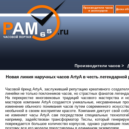
Производители часов
Доска об
и аксессуаров
Производители часов >
Новая линия наручных часов ArtyA в честь легендарной 
Часовой бренд ArtyA, заслуживший репутацию креативного создател
линейки не только поклонников часов, но страстных фанатов легенда
На перекрестке многовековых традиций часового мастерства и но
мастеров компании ArtyA создаются уникальные, несравненные про
изменение обычного понимания часов путем современного искусства
необычной в своем восприятии красоте. Компания диктует свой соб
не изменяет часы ArtyA сам посредством специальных технологи
например, задействован трансформатор Теслы, который генериру
повреждается большое количество корпусов, однако уцелевшие поис
поэтому все его модели представлены в единичном экземпляре.