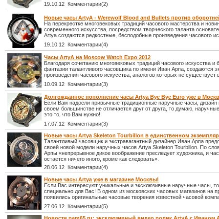
19.10.12 Комментарии(2)
Новые часы ArtyA - Werewolf Blood and Bullets против оборотне
На перекрестке многовековых традиций часового мастерства и нови
современного искусства, посредством творческого таланта основат
Artya создаются редкостные, бесподобные произведения часового ис
19.10.12 Комментарии(4)
Часы ArtyA на Moscow Watch Expo 2012
Благодаря сочетанию многовековых традиций часового искусства и 
фантазии талантливого часовщика по имени Иван Арпа, создаются 
произведения часового искусства, аналогов которых не существует 
10.09.12 Комментарии(3)
Долгожданное пополнение часы Artya Bye Bye Euro уже в Москв
Если Вам надоели привычные традиционные наручные часы, дизайн 
своем большинстве не отличается друг от друга, то думаю, наручные
это то, что Вам нужно!
17.07.12 Комментарии(3)
Новые часы Artya Skeleton Tourbillon в единственном экземпля
Талантливый часовщик и экстравагантный дизайнер Иван Арпа пред
своей новой модели наручных часов Artya Skeleton Tourbillon. По сл
Арпы «непрерывное дикое воображение преследует художника, и ча
остается ничего иного, кроме как следовать».
28.06.12 Комментарии(4)
Новые часы Artya уже в магазине Москвы!
Если Вас интересуют уникальные и эксклюзивные наручные часы, то
специально для Вас! В одном из московских часовых магазинов на п
появились оригинальные часовые творения известной часовой компа
27.06.12 Комментарии(5)
Новости pam65.ru: эксклюзивный видео ролик ArtyA с Иваном 