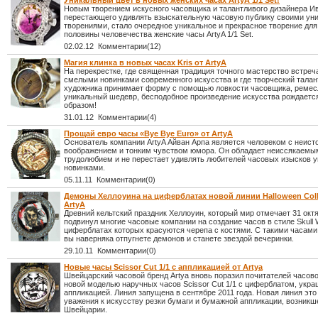
Уникальный цвет в новых женских часах ArtyA 1/1 Set!
Новым творением искусного часовщика и талантливого дизайнера Ив
перестающего удивлять взыскательную часовую публику своими ун
творениями, стало очередное уникальное и прекрасное творение для
половины человечества женские часы ArtyA 1/1 Set.
02.02.12 Комментарии(12)
Магия клинка в новых часах Kris от ArtyA
На перекрестке, где священная традиция точного мастерство встреч
смелыми новинками современного искусства и где творческий талан
художника принимает форму с помощью ловкости часовщика, ремес
уникальный шедевр, бесподобное произведение искусства рождает
образом!
31.01.12 Комментарии(4)
Прощай евро часы «Bye Bye Euro» от ArtyA
Основатель компании ArtyA Айван Арпа является человеком с неи
воображением и тонким чувством юмора. Он обладает неиссякаемы
трудолюбием и не перестает удивлять любителей часовых изысков 
новинками.
05.11.11 Комментарии(0)
Демоны Хеллоуина на циферблатах новой линии Halloween Coll
ArtyA
Древний кельтский праздник Хеллоуин, который мир отмечает 31 октя
подвинул многие часовые компании на создание часов в стиле Skull 
циферблатах которых красуются черепа с костями. С такими часами
вы наверняка отпугнете демонов и станете звездой вечеринки.
29.10.11 Комментарии(0)
Новые часы Scissor Cut 1/1 с аппликацией от Artya
Швейцарский часовой бренд Artya вновь поразил почитателей часово
новой моделью наручных часов Scissor Cut 1/1 с циферблатом, укр
аппликацией. Линия запущена в сентябре 2011 года. Новая линия это
уважения к искусству резки бумаги и бумажной аппликации, возникше
Швейцарии.