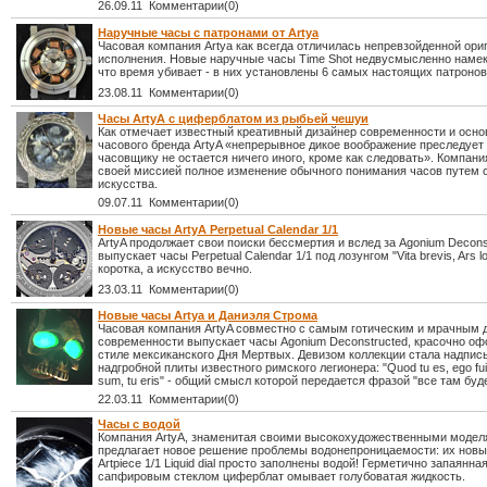
26.09.11 Комментарии(0)
Наручные часы с патронами от Artya
Часовая компания Artya как всегда отличилась непревзойденной ор
исполнения. Новые наручные часы Time Shot недвусмысленно намек
что время убивает - в них установлены 6 самых настоящих патронов
23.08.11 Комментарии(0)
Часы ArtyA с циферблатом из рыбьей чешуи
Как отмечает известный креативный дизайнер современности и осно
часового бренда ArtyA «непрерывное дикое воображение преследует
часовщику не остается ничего иного, кроме как следовать». Компани
своей миссией полное изменение обычного понимания часов путем 
искусства.
09.07.11 Комментарии(0)
Новые часы ArtyA Perpetual Calendar 1/1
ArtyA продолжает свои поиски бессмертия и вслед за Agonium Decons
выпускает часы Perpetual Calendar 1/1 под лозунгом "Vita brevis, Ars l
коротка, а искусство вечно.
23.03.11 Комментарии(0)
Новые часы Artya и Даниэля Строма
Часовая компания ArtyA совместно с самым готическим и мрачным 
современности выпускает часы Agonium Deconstructed, красочно о
стиле мексиканского Дня Мертвых. Девизом коллекции стала надпись
надгробной плиты известного римского легионера: "Quod tu es, ego fui
sum, tu eris" - общий смысл которой передается фразой "все там буд
22.03.11 Комментарии(0)
Часы с водой
Компания ArtyA, знаменитая своими высокохудожественными модел
предлагает новое решение проблемы водонепроницаемости: их нов
Artpiece 1/1 Liquid dial просто заполнены водой! Герметично запаянна
сапфировым стеклом циферблат омывает голубоватая жидкость.