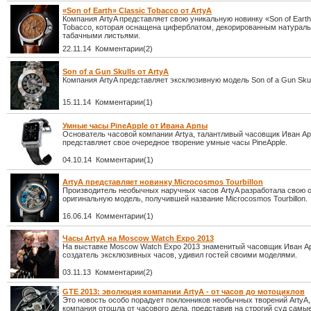
«Son of Earth» Classic Tobacco от ArtyA
Компания ArtyA представляет свою уникальную новинку «Son of Earth
Tobacco, которая оснащена циферблатом, декорированным натурал
табачными листьями.
22.11.14 Комментарии(2)
Son of a Gun Skulls от ArtyA
Компания ArtyA представляет эксклюзивную модель Son of a Gun Skul
15.11.14 Комментарии(1)
Умные часы PineApple от Ивана Арпы
Основатель часовой компании Artya, талантливый часовщик Иван А
представляет свое очередное творение умные часы PineApple.
04.10.14 Комментарии(1)
ArtyA представляет новинку Microcosmos Tourbillon
Производитель необычных наручных часов ArtyA разработала свою 
оригинальную модель, получившей название Microcosmos Tourbillon.
16.06.14 Комментарии(1)
Часы ArtyA на Moscow Watch Expo 2013
На выставке Moscow Watch Expo 2013 знаменитый часовщик Иван А
создатель эксклюзивных часов, удивил гостей своими моделями.
03.11.13 Комментарии(2)
GTE 2013: эволюция компании ArtyA - от часов до мотоциклов
Это новость особо порадует поклонников необычных творений ArtyA,
компания отошла от часового дела, представив на строгий суд самы