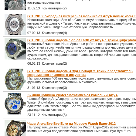
настоящиемотоциклы.
11.02.13 Комментарии(2)
GTE 2013: очередная интересная новинка от ArtyA новые часы T
Известная коллекция Son of a Gun от ArtyA пополнилась очередной н
интересной моделью - Target. Как и все представители данной колле
наручные часы Target имеют военную направленность.
07.02.13 Комментарии(4)
GTE 2013: новая модель Son of Earth от ArtyA с ярким цифербл
Известный часовщик Иван Арпа, чьи работы не перестают удивлять
любителей своим необычным и нетрадиционным для часового дела 
вместе со своей женой Доминик Арпа-Цирпка, которая является тал
художником, для создания своих часовых творений черпает вдохнове
окружающего.
06.02.13 Комментарии(2)
GTE 2013: новая модель ArtyA HorlogKre яркий представитель
современного часового искусства
На протяжении 400 лет часовая индустрия стремилась достичь сове
функциональном использовании механизма.
31.01.13 Комментарии(3)
Зимняя новинка Winter Snowflakes от компании ArtyA
Часовой бренд ArtyA представил новую великолепную серию наручн
Winter Snowflakes, состоящую из трех роскошных моделей, выпущен
единственном экземпляре. Все три новинки декорированы восхитит
драгоценными камнями.
23.11.12 Комментарии(3)
Часы Artya Bye Bye Euro на Moscow Watch Expo-2012
На предстоящей выставке Moscow Watch Expo-2012 известная швей
компания Artya представит свои оригинальные часы Bye Bye Euro.