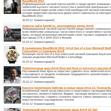
BaselWorld 2012
Информационный часовой портал pam65.ru представляет вниманию 
любителей высокого часового искусства и ценителей оригинальных 
эксклюзивный видео ролик известной швейцарской часовой компании
которая приветливо распахнула двери своего павильона на ежегодн
BaselWorld 2012.
30.03.12 Комментарии(5)
Новости сайта Pam65.ru: эксклюзивное видео ArtyA
Информационный часовой портал Pam65 предоставляет уникальную
всем любителям уникальных часов известного и талантливого часо
Арпы, который организовал презентацию своих часовых шедевров п
выставкам GTE и SIHH 2012 в Женеве.
02.03.12 Комментарии(2)
В преддверии BaselWorld 2012: ArtyA Son of a Gun Werewolf Bulle
Camouflage от компании ArtyA
Коллекция часов Son of a Gun известной часовой компании ArtyA по
новыми моделями Werewolf Bullet и Camouflage.
01.03.12 Комментарии(3)
Победоносные часы ArtyA Rust and Dust от искусного мастера
Неутомимый Иван Арпа не перестает удивлять всех любителей всег
и выходящего за пределы понимания традиционного хронометража 
необычными творениями.
25.02.12 Комментарии(5)
Красота тропических бабочек в новых часах Artya 1/1 Tropical But
Излюбленной темой часов известного и талантливого часовщика Ива
несомненно, являются бабочки. Видимо, часовщик является страст
лепидоптеристом, стараясь сохранить красоту самых прекрасных со
мира насекомых под надежным стеклом.
03.02.12 Комментарии(6)
Уникальный цвет в новых женских часах ArtyA 1/1 Set!