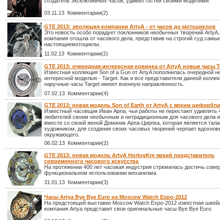
создатель эксклюзивных часов, удивил гостей своими моделями.
03.11.13 Комментарии(2)
GTE 2013: эволюция компании ArtyA - от часов до мотоциклов
Это новость особо порадует поклонников необычных творений ArtyA,
компания отошла от часового дела, представив на строгий суд самы
настоящиемотоциклы.
11.02.13 Комментарии(2)
GTE 2013: очередная интересная новинка от ArtyA новые часы T
Известная коллекция Son of a Gun от ArtyA пополнилась очередной н
интересной моделью - Target. Как и все представители данной колле
наручные часы Target имеют военную направленность.
07.02.13 Комментарии(4)
GTE 2013: новая модель Son of Earth от ArtyA с ярким цифербл
Известный часовщик Иван Арпа, чьи работы не перестают удивлять
любителей своим необычным и нетрадиционным для часового дела 
вместе со своей женой Доминик Арпа-Цирпка, которая является тал
художником, для создания своих часовых творений черпает вдохнове
окружающего.
06.02.13 Комментарии(2)
GTE 2013: новая модель ArtyA HorlogKre яркий представитель
современного часового искусства
На протяжении 400 лет часовая индустрия стремилась достичь сове
функциональном использовании механизма.
31.01.13 Комментарии(3)
Часы Artya Bye Bye Euro на Moscow Watch Expo-2012
На предстоящей выставке Moscow Watch Expo-2012 известная швей
компания Artya представит свои оригинальные часы Bye Bye Euro.