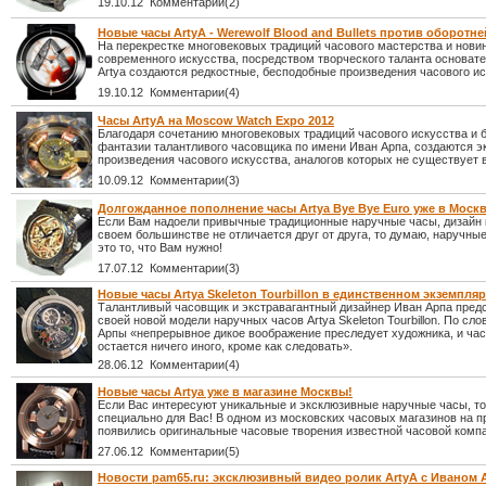
19.10.12 Комментарии(2)
Новые часы ArtyA - Werewolf Blood and Bullets против оборотне
На перекрестке многовековых традиций часового мастерства и нови
современного искусства, посредством творческого таланта основат
Artya создаются редкостные, бесподобные произведения часового ис
19.10.12 Комментарии(4)
Часы ArtyA на Moscow Watch Expo 2012
Благодаря сочетанию многовековых традиций часового искусства и 
фантазии талантливого часовщика по имени Иван Арпа, создаются 
произведения часового искусства, аналогов которых не существует 
10.09.12 Комментарии(3)
Долгожданное пополнение часы Artya Bye Bye Euro уже в Москв
Если Вам надоели привычные традиционные наручные часы, дизайн 
своем большинстве не отличается друг от друга, то думаю, наручные
это то, что Вам нужно!
17.07.12 Комментарии(3)
Новые часы Artya Skeleton Tourbillon в единственном экземпля
Талантливый часовщик и экстравагантный дизайнер Иван Арпа пред
своей новой модели наручных часов Artya Skeleton Tourbillon. По сл
Арпы «непрерывное дикое воображение преследует художника, и ча
остается ничего иного, кроме как следовать».
28.06.12 Комментарии(4)
Новые часы Artya уже в магазине Москвы!
Если Вас интересуют уникальные и эксклюзивные наручные часы, то
специально для Вас! В одном из московских часовых магазинов на п
появились оригинальные часовые творения известной часовой компа
27.06.12 Комментарии(5)
Новости pam65.ru: эксклюзивный видео ролик ArtyA с Иваном 