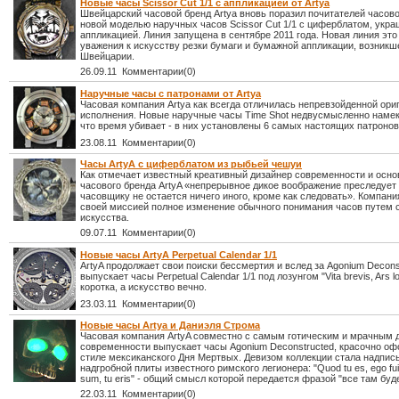
Новые часы Scissor Cut 1/1 с аппликацией от Artya
Швейцарский часовой бренд Artya вновь поразил почитателей часово
новой моделью наручных часов Scissor Cut 1/1 с циферблатом, укр
аппликацией. Линия запущена в сентябре 2011 года. Новая линия это
уважения к искусству резки бумаги и бумажной аппликации, возникше
Швейцарии.
26.09.11 Комментарии(0)
Наручные часы с патронами от Artya
Часовая компания Artya как всегда отличилась непревзойденной ор
исполнения. Новые наручные часы Time Shot недвусмысленно намек
что время убивает - в них установлены 6 самых настоящих патронов
23.08.11 Комментарии(0)
Часы ArtyA с циферблатом из рыбьей чешуи
Как отмечает известный креативный дизайнер современности и осно
часового бренда ArtyA «непрерывное дикое воображение преследует
часовщику не остается ничего иного, кроме как следовать». Компани
своей миссией полное изменение обычного понимания часов путем 
искусства.
09.07.11 Комментарии(0)
Новые часы ArtyA Perpetual Calendar 1/1
ArtyA продолжает свои поиски бессмертия и вслед за Agonium Decons
выпускает часы Perpetual Calendar 1/1 под лозунгом "Vita brevis, Ars l
коротка, а искусство вечно.
23.03.11 Комментарии(0)
Новые часы Artya и Даниэля Строма
Часовая компания ArtyA совместно с самым готическим и мрачным 
современности выпускает часы Agonium Deconstructed, красочно о
стиле мексиканского Дня Мертвых. Девизом коллекции стала надпись
надгробной плиты известного римского легионера: "Quod tu es, ego fui
sum, tu eris" - общий смысл которой передается фразой "все там буд
22.03.11 Комментарии(0)