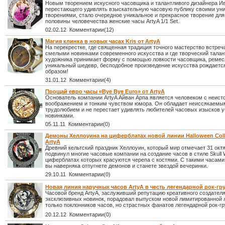
Новым творением искусного часовщика и талантливого дизайнера Ив
перестающего удивлять взыскательную часовую публику своими ун
творениями, стало очередное уникальное и прекрасное творение для
половины человечества женские часы ArtyA 1/1 Set.
02.02.12 Комментарии(12)
Магия клинка в новых часах Kris от ArtyA
На перекрестке, где священная традиция точного мастерство встреч
смелыми новинками современного искусства и где творческий талан
художника принимает форму с помощью ловкости часовщика, ремес
уникальный шедевр, бесподобное произведение искусства рождает
образом!
31.01.12 Комментарии(4)
Прощай евро часы «Bye Bye Euro» от ArtyA
Основатель компании ArtyA Айван Арпа является человеком с неи
воображением и тонким чувством юмора. Он обладает неиссякаемы
трудолюбием и не перестает удивлять любителей часовых изысков 
новинками.
05.11.11 Комментарии(0)
Демоны Хеллоуина на циферблатах новой линии Halloween Coll
ArtyA
Древний кельтский праздник Хеллоуин, который мир отмечает 31 октя
подвинул многие часовые компании на создание часов в стиле Skull 
циферблатах которых красуются черепа с костями. С такими часами
вы наверняка отпугнете демонов и станете звездой вечеринки.
29.10.11 Комментарии(0)
Новая линия наручных часов ArtyA в честь легендарной рок-гр
Часовой бренд ArtyA, заслуживший репутацию креативного создател
эксклюзивных новинок, порадовал выпуском новой лимитированной 
только поклонников часов, но страстных фанатов легендарной рок-гр
20.12.12 Комментарии(0)