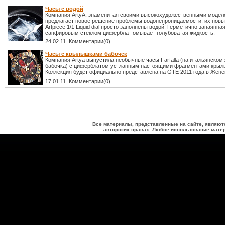
Часы с водой
Компания ArtyA, знаменитая своими высокохудожественными модел
предлагает новое решение проблемы водонепроницаемости: их нов
Artpiece 1/1 Liquid dial просто заполнены водой! Герметично запаянна
сапфировым стеклом циферблат омывает голубоватая жидкость.
24.02.11 Комментарии(0)
Часы с крылышками бабочек
Компания Artya выпустила необычные часы Farfalla (на итальянском 
бабочка) с циферблатом устланным настоящими фрагментами крыль
Коллекция будет официально представлена на GTE 2011 года в Жене
17.01.11 Комментарии(0)
Все материалы, представленные на сайте, являют
авторских правах. Любое использование матер