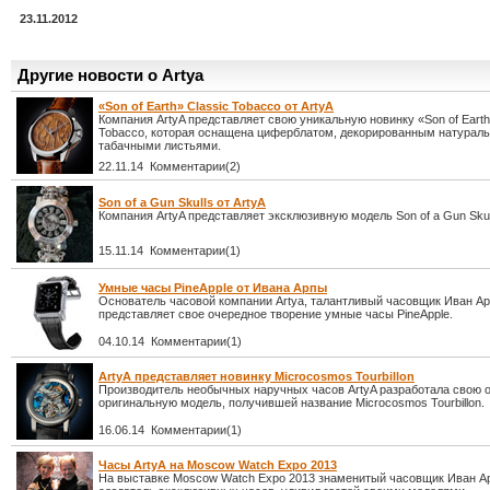
23.11.2012
Другие новости о Artya
«Son of Earth» Classic Tobacco от ArtyA
Компания ArtyA представляет свою уникальную новинку «Son of Earth
Tobacco, которая оснащена циферблатом, декорированным натурал
табачными листьями.
22.11.14 Комментарии(2)
Son of a Gun Skulls от ArtyA
Компания ArtyA представляет эксклюзивную модель Son of a Gun Skul
15.11.14 Комментарии(1)
Умные часы PineApple от Ивана Арпы
Основатель часовой компании Artya, талантливый часовщик Иван А
представляет свое очередное творение умные часы PineApple.
04.10.14 Комментарии(1)
ArtyA представляет новинку Microcosmos Tourbillon
Производитель необычных наручных часов ArtyA разработала свою 
оригинальную модель, получившей название Microcosmos Tourbillon.
16.06.14 Комментарии(1)
Часы ArtyA на Moscow Watch Expo 2013
На выставке Moscow Watch Expo 2013 знаменитый часовщик Иван А