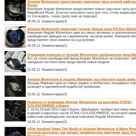
Angular Momentum представляет наручные часы ручной работы 
Plume
Компания Angular Momentum представляет новые наручные часы ру
Magnificent Plume. Если вы покупаете часы для того, чтобы индексир
то эта модель, скажу сразу, вам не подходит.
05.06.12 Комментарии(3)
Angular Momentum приручает тигров. Новые часы Pill Box Watch
Компания Angular Momentum один из самых активных и оригинальны
швейцарских брендов на современном часовом рынке. Компания не
представляет свои новинки на суд публике.
30.05.12 Комментарии(2)
Очередная новинка от Angular Momentum швейцарские часы Man
Вот уж точно швейцарский бренд Angular Momentum не позволяет забы
завидным постоянством представляя новые модели.
22.05.12 Комментарии(3)
Angular Momentum и лошадь Марвари: вы спросите какая связь
Лошадь Марвари одна из самых редких и необычных лошадиных пор
разводят в одноимённой индийской провинции.
15.05.12 Комментарии(2)
Новинки от компании Angular Momentum на выставке STÄHLI
GOLDSCHMIEDE в Берне
С 10 по 19 мая 2012 года в Берне, Швейцария, пройдет выставка юв
изделий и наручных часов STÄHLI GOLDSCHMIEDE, на которой прим
известная швейцарская часовая компания Angular Momentum.
10.05.12 Комментарии(2)
«One hundred Views The World of Angular Momentum & Manu Propr
которая расскажет, как делают дизайнерские наручные часы Ang