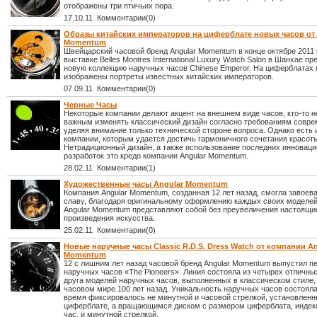
отображены три птичьих пера.
17.10.11 Комментарии(0)
Образы китайских императоров на циферблате новых часов от 
Momentum
Швейцарский часовой бренд Angular Momentum в конце октябре 2011 
выставке Belles Montres International Luxury Watch Salon в Шанхае пр
новую коллекцию наручных часов Chinese Emperor. На циферблатах
изображены портреты известных китайских императоров.
07.09.11 Комментарии(0)
Черные Часы
Некоторые компании делают акцент на внешнем виде часов, кто-то н
важным изменять классический дизайн согласно требованиям совре
уделяя внимание только технической стороне вопроса. Однако есть 
компании, которым удается достичь гармоничного сочетания красоты
Нетрадиционный дизайн, а также использование последних инновац
разработок это кредо компании Angular Momentum.
28.02.11 Комментарии(1)
Художественные часы Angular Momentum
Компания Angular Momentum, созданная 12 лет назад, смогла завоев
славу, благодаря оригинальному оформлению каждых своих моделей
Angular Momentum представляют собой без преувеличения настоящи
произведения искусства.
25.02.11 Комментарии(0)
Новые наручные часы Classic R.D.S. Dress Watch от компании An
Momentum
12 с лишним лет назад часовой бренд Angular Momentum выпустил п
наручных часов «The Pioneers». Линия состояла из четырех отличных
друга моделей наручных часов, выполненных в классическом стиле
часовом мире 100 лет назад. Уникальность наручных часов состояла 
время фиксировалось не минутной и часовой стрелкой, установленн
циферблате, а вращающимся диском с размером циферблата, инде
час, и минутной стрелкой.