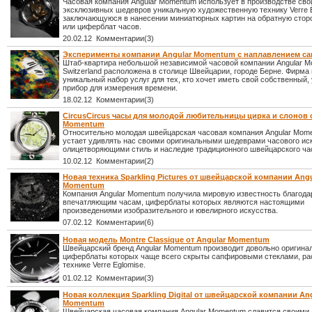
Часовая компания Angular Momentum использует в производстве сво
эксклюзивных шедевров уникальную художественную технику Verre È
заключающуюся в нанесении миниатюрных картин на обратную стор
или циферблат часов.
20.02.12 Комментарии(3)
Эксперименты компании Angular Momentum с наплавлением с
Штаб-квартира небольшой независимой часовой компании Angular M
Switzerland расположена в столице Швейцарии, городе Берне. Фирма
уникальный набор услуг для тех, кто хочет иметь свой собственный,
прибор для измерения времени.
18.02.12 Комментарии(3)
CircusCircus часы для молодой любительницы цирка и слонов о
Momentum
Относительно молодая швейцарская часовая компания Angular Mom
устает удивлять нас своими оригинальными шедеврами часового ис
олицетворяющими стиль и наследие традиционного швейцарского ча
10.02.12 Комментарии(2)
Новая техника Sparkling Pictures от швейцарской компании Angu
Momentum
Компания Angular Momentum получила мировую известность благода
впечатляющим часам, циферблаты которых являются настоящими
произведениями изобразительного и ювелирного искусства.
07.02.12 Комментарии(6)
Новая модель Montre Classique от Angular Momentum
Швейцарский бренд Angular Momentum производит довольно оригина
циферблаты которых чаще всего скрыты сапфировыми стеклами, р
технике Verre Eglomise.
01.02.12 Комментарии(3)
Новая коллекция Sparkling Digital от швейцарской компании An
Momentum
Швейцарская часовая компания Angular Momentum славится своими