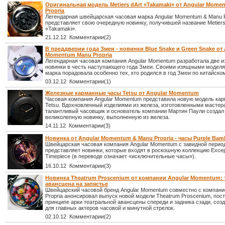
Оригинальная модель Metiers dArt «Takamaki» от Angular Mome
Propria
Легендарная швейцарская часовая марка Angular Momentum & Manu P
представляет свою очередную новинку, получившей название Metiers
«Takamaki».
21.12.12 Комментарии(2)
В преддверии года Змеи - новинки Blue Snake и Green Snake от 
Momentum Manu Propria
Легендарная часовая компания Angular Momentum разработала две 
новинки в честь наступающего года Змеи. Своими изящными моделя
марка порадовала особенно тех, кто родился в год Змеи по китайском
03.12.12 Комментарии(1)
Железные карманные часы Tetsu от Angular Momentum
Часовая компания Angular Momentum представила новую модель ка
Tetsu. Вдохновленный изделиями из железа, изготовленными мастер
талантливый часовщик и основатель компании Мартин Паули создал
великолепную новинку, выполненную из железа.
14.11.12 Комментарии(3)
Новинка от Angular Momentum & Manu Propria - часы Purple Ba
Швейцарская часовая компания Angular Momentum с завидной пери
представляет новинки, которые входят в роскошную коллекцию Excep
Timepiece (в переводе означает «исключительные часы»).
16.10.12 Комментарии(3)
Новинка Theatrum Proscenium от компании Angular Momentum: 
авансцена на запястье
Швейцарский часовой бренд Angular Momentum совместно с компан
Propria анонсировал выпуск новой модели Theatrum Proscenium, пос
принципе арки театральной авансцены спереди и задника сзади, со
для главных актеров часовой и минутной стрелок.
02.10.12 Комментарии(2)