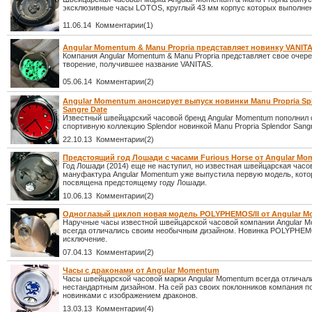
эксклюзивные часы LOTOS, круглый 43 мм корпус которых выполнен
11.06.14 Комментарии(1)
Angular Momentum & Manu Propria представляет новинку VANIT
Компания Angular Momentum & Manu Propria представляет свое очер
творение, получившее название VANITAS.
05.06.14 Комментарии(2)
Angular Momentum анонсирует выпуск новинки Manu Propria Sp
Sangre Date
Известный швейцарский часовой бренд Angular Momentum пополнил
спортивную коллекцию Splendor новинкой Manu Propria Splendor Sangr
22.10.13 Комментарии(2)
Предстоящий год Лошади с часами Furious Horse от Angular M
Год Лошади (2014) еще не наступил, но известная швейцарская часо
мануфактура Angular Momentum уже выпустила первую модель, кото
посвящена предстоящему году Лошади.
10.06.13 Комментарии(2)
Одноглазый циклоп новая модель POLYPHEMOS/II от Angular 
Наручные часы известной швейцарской часовой компании Angular 
всегда отличались своим необычным дизайном. Новинка POLYPHEMO
исключение.
07.04.13 Комментарии(2)
Часы с драконами от Angular Momentum
Часы швейцарской часовой марки Angular Momentum всегда отличал
нестандартным дизайном. На сей раз своих поклонников компания п
новинками с изображением драконов.
13.03.13 Комментарии(4)