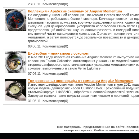
23.06.11 Комментарии(0)
Коллекция « Арабские скакуны» от Angular Momentum
На создание уникальной коллекции The Arabian Horses часовой компа
Momentum потребовалось более 4 месяцев. Коллекция состоит из од
шедевров часового искусства, вручную украшенных миниатюрами а
скакунов. Для декорирования циферблата использован стиль Verre Eg
представляющий собой технику нанесения позолоты и холодной жив
внутренней части сапфирового кристалла. Орнамент прикрепляется 
желатином, а затем полируется до зеркальной поверхности и декори
гравировкой.
08.06.11 Комментарии(0)
Циферблат - миниатюра с соколом
В мае 2011 году известная компания Angular Momentum выпустила н
коллекцию Falcon Collection, состоящая из уникальных моделей часо
сторона сапфирового кристалла которых украшена миниатюрными 
соколов, выполненных в стиле Verre Eglomisé.
07.06.11 Комментарии(0)
Три роскошных хронографа от компании Angular Momentum
Известная швейцарская компания Angular Momentum в мае 2011 год
новую модель дайверских часов Cushion Diver. Трехслойный подушк
стальной корпус 1.4435NCu, обработан неоновой подсветкой зеленог
Заводная головка также покрыта защитным чехлом с неоновой подсв
31.05.11 Комментарии(0)
Все материалы, представленные на сайте, являют
авторских правах. Любое использование матер