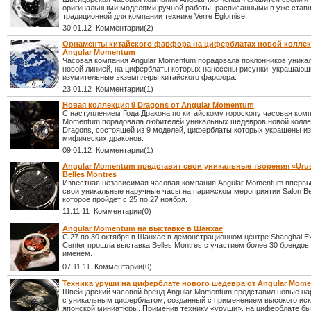
оригинальными моделями ручной работы, расписанными в уже став
традиционной для компании технике Verre Eglomise.
30.01.12 Комментарии(2)
Орнаменты китайского фарфора на циферблатах новой коллек
Angular Momentum
Часовая компания Angular Momentum порадовала поклонников уника
новой линией, на циферблаты которых нанесены рисунки, украшающ
изумительные экземпляры китайского фарфора.
23.01.12 Комментарии(1)
Новая коллекция 9 Dragons от Angular Momentum
С наступлением Года Дракона по китайскому гороскопу часовая комп
Momentum порадовала любителей уникальных шедевров новой колле
Dragons, состоящей из 9 моделей, циферблаты которых украшены и
мифических драконов.
09.01.12 Комментарии(1)
Angular Momentum представит свои уникальные творения «Urus
Belles Montres
Известная независимая часовая компания Angular Momentum впервы
свои уникальные наручные часы на парижском мероприятии Salon Bel
которое пройдет с 25 по 27 ноября.
11.11.11 Комментарии(0)
Angular Momentum на выставке в Шанхае
С 27 по 30 октября в Шанхае в демонстрационном центре Shanghai Exh
Center прошла выставка Belles Montres с участием более 30 брендо
именем.
07.11.11 Комментарии(0)
Техника уруши на циферблате нового шедевра от Angular Mom
Швейцарский часовой бренд Angular Momentum представил новые н
с уникальным циферблатом, созданный с применением высокого ис
японской миниатюры. Применив технику «уруши», на циферблате б