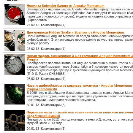
Новинка Splendor Sangre от Angular Momentum
Швейцарская часовая марка Angular Momentum представляет свою н
Splendor Sangre из коллекции Splendor. Как и следует из названия (Sa
переводе с испанского - кровь), модель оснащена кроваво-красным
циферблатом.
27.02.13 Комментарии(1)
Две новинки Hidden Snake и Sparrow от Angular Momentum
Часы компании Angular Momentum всегда отличались своими ориги
циферблатами. Это настоящее произведение искусства, представл
ручную работу.
25.02.13 Комментарии(1)
Новая модель Souscription à 6 от компании Angular Momentum 
Propria
Швейцарская часовая компания Angular Momentum & Manu Propria а
выпуск новой модели часов Souscription à 6, которые являются ново
первого хронометра бренда с дисковой индикацией времени Revolvin
(R-D-S. Patent CH686988).
07.02.13 Комментарии(1)
Часы с циферблатом из крыльев тамамуси - Angular Momentum
Propria Tamamushi
В 1998 году в Швейцарии была основана часовая марка Angular Mom
которая до сегодняшнего дня не перестает удивлять своих поклонни
настоящими шедеврами часового искусства.
30.01.13 Комментарии(3)
Наручные часы со змеей или «змеиные» часы талисман наступи
года Черной Змеи!!!
Позади остался 2012 год год могущественного Дракона, уступив свои
мудрой Змее 2013 года.
04.01.13 Комментарии(3)