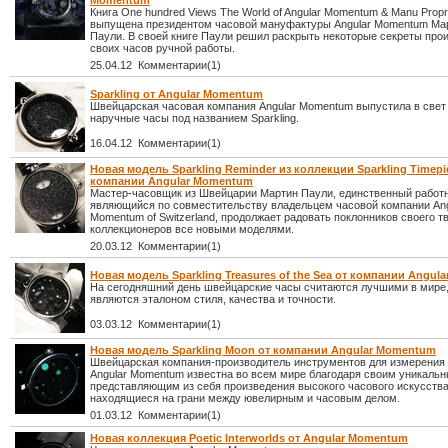
Momentum
Книга One hundred Views The World of Angular Momentum & Manu Propr
выпущена президентом часовой мануфактуры Angular Momentum Ма
Паули. В своей книге Паули решил раскрыть некоторые секреты про
своих часов ручной работы.
25.04.12 Комментарии(1)
Sparkling от Angular Momentum
Швейцарская часовая компания Angular Momentum выпустила в свет
наручные часы под названием Sparkling.
16.04.12 Комментарии(1)
Новая модель Sparkling Reminder из коллекции Sparkling Timepi
компании Angular Momentum
Мастер-часовщик из Швейцарии Мартин Паули, единственный работн
являющийся по совместительству владельцем часовой компании Ang
Momentum of Switzerland, продолжает радовать поклонников своего т
коллекционеров все новыми моделями.
20.03.12 Комментарии(1)
Новая модель Sparkling Treasures of the Sea от компании Angu
На сегодняшний день швейцарские часы считаются лучшими в мире,
являются эталоном стиля, качества и точности.
03.03.12 Комментарии(1)
Новая модель Sparkling Moon от компании Angular Momentum
Швейцарская компания-производитель инструментов для измерения
Angular Momentum известна во всем мире благодаря своим уникаль
представляющим из себя произведения высокого часового искусства
находящиеся на грани между ювелирным и часовым делом.
01.03.12 Комментарии(1)
Новая коллекция Poetic Interworlds от Angular Momentum