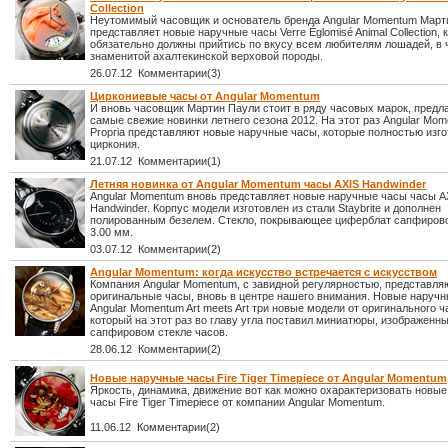
Collection
Неутомимый часовщик и основатель бренда Angular Momentum Март
представляет новые наручные часы Verre Églomisé Animal Collection, 
обязательно должны прийтись по вкусу всем любителям лошадей, в 
знаменитой ахалтекинской верховой породы.
26.07.12 Комментарии(3)
Циркониевые часы от Angular Momentum
И вновь часовщик Мартин Паули стоит в ряду часовых марок, пред
самые свежие новинки летнего сезона 2012. На этот раз Angular Mo
Propria представляют новые наручные часы, которые полностью изг
циркония.
21.07.12 Комментарии(1)
Летняя новинка от Angular Momentum часы AXIS Handwinder
Angular Momentum вновь представляет новые наручные часы часы A
Handwinder. Корпус модели изготовлен из стали Staybrite и дополнен
полированным безелем. Стекло, покрывающее циферблат сапфиров
3.00 мм.
03.07.12 Комментарии(2)
Angular Momentum: когда искусство встречается с искусством
Компания Angular Momentum, с завидной регулярностью, представл
оригинальные часы, вновь в центре нашего внимания. Новые наруч
Angular Momentum Art meets Art три новые модели от оригинального 
который на этот раз во главу угла поставил миниатюры, изображенны
сапфировом стекле часов.
28.06.12 Комментарии(2)
Новые наручные часы Fire Tiger Timepiece от Angular Momentum
Яркость, динамика, движение вот как можно охарактеризовать новы
часы Fire Tiger Timepiece от компании Angular Momentum.
11.06.12 Комментарии(2)