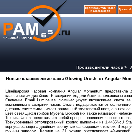
Производители часов
Доска об
и аксессуаров
Производители часов >
Новые классические часы Glowing Urushi от Angular Mo
Швейцарская часовая компания Angular Momentum представила 
классическим дизайном. В создании модели были использованы запат
Свечение Email Lumineuse люминесцирует интенсивнее света ве
компаниями в создании часов. Эмаль подзаряжается от солнечного 
дневном свете эмаль имеет ванильный желтоватый цвет, а в ночное
цвет светящихся грибов Mycena lux-coeli (их также называют «небес
Техника Urushi представляет собой процесс нанесения японского ла
Трехуровневый отполированный корпус выполнен из 1.4435NcU Sta
корпуса оснащена двойным изогнутым сапфировым стеклом. В корпус
ручным заводом. Калибр на 21 рубине обеспечивает 49-часовой