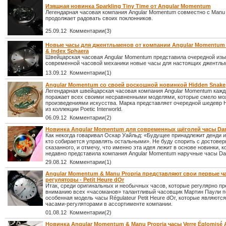
Изящная новинка Sparkling Tiny Time от Angular Momentum
Легендарная часовая компания Angular Momentum совместно с Manu 
продолжает радовать своих поклонников.
25.09.12 Комментарии(3)
Новые часы для джентльменов от компании Angular Momentum -
& Index Sphaera
Швейцарская часовая Angular Momentum представила очередной изы
современной часовой механики новые часы для настоящих джентль
13.09.12 Комментарии(1)
Angular Momentum со своей роскошной новинкой Hidden Snake
Легендарная швейцарская часовая компания Angular Momentum кажд
поражает всех своими несравненными моделями, которые смело мо
произведениями искусства. Марка представляет очередной шедевр 
из коллекции Poetic Interworld.
06.09.12 Комментарии(2)
Новинка Angular Momentum для современных щёголей часы Da
Как некогда говаривал Оскар Уайльд: «Будущее принадлежит денди и
кто собирается управлять остальными». Не буду спорить с достове
сказанного, и отмечу, что именно эта идея лежит в основе новинки, 
недавно представила компания Angular Momentum наручные часы Da
29.08.12 Комментарии(1)
Angular Momentum & Manu Propria представляют свои первые ч
регуляторы - Petit Heure dOr
Итак, среди оригинальных и необычных часов, которые регулярно п
вниманию всех «часоманов» талантливый часовщик Мартин Паули 
особенная модель часы Régulateur Petit Heure dOr, которые являютс
часами-регуляторами в ассортименте компании.
01.08.12 Комментарии(2)
Новинка Angular Momentum & Manu Propria часы Verre Églomisé 