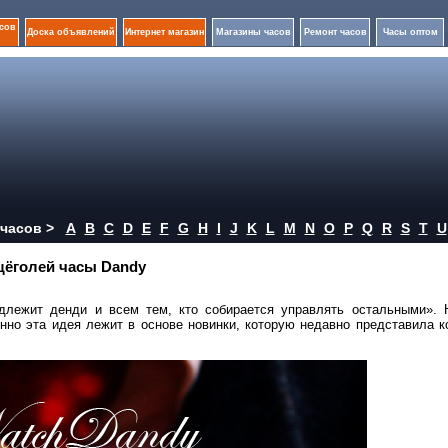
сов
Доска объявлений
Интернет магазин
Магазины часов
Ремонт часов
Часы оптом
часов >
A
B
C
D
E
F
G
H
I
J
K
L
M
N
O
P
Q
R
S
T
U
щёголей часы Dandy
длежит денди и всем тем, кто собирается управлять остальными». 
енно эта идея лежит в основе новинки, которую недавно представила 