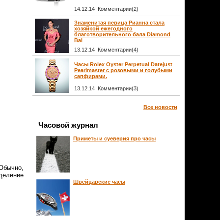
14.12.14 Комментарии(2)
Знаменитая певица Рианна стала
хозяйкой ежегодного
благотворительного бала Diamond
Bal
13.12.14 Комментарии(4)
Часы Rolex Oyster Perpetual Datejust
Pearlmaster с розовыми и голубыми
сапфирами.
13.12.14 Комментарии(3)
Все новости
Часовой журнал
Приметы и суеверия про часы
 Обычно,
еделение
Швейцарские часы