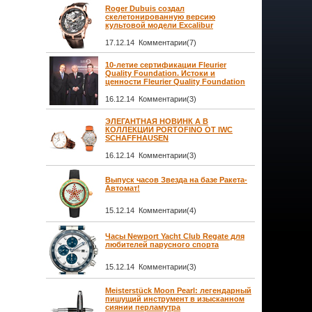
Roger Dubuis создал
скелетонированную версию
культовой модели Excalibur
17.12.14 Комментарии(7)
10-летие сертификации Fleurier
Quality Foundation. Истоки и
ценности Fleurier Quality Foundation
16.12.14 Комментарии(3)
ЭЛЕГАНТНАЯ НОВИНК А В
КОЛЛЕКЦИИ PORTOFINO ОТ IWC
SCHAFFHAUSEN
16.12.14 Комментарии(3)
Выпуск часов Звезда на базе Ракета-
Автомат!
15.12.14 Комментарии(4)
Часы Newport Yacht Club Regate для
любителей парусного спорта
15.12.14 Комментарии(3)
Meisterstück Moon Pearl: легендарный
пишущий инструмент в изысканном
сиянии перламутра