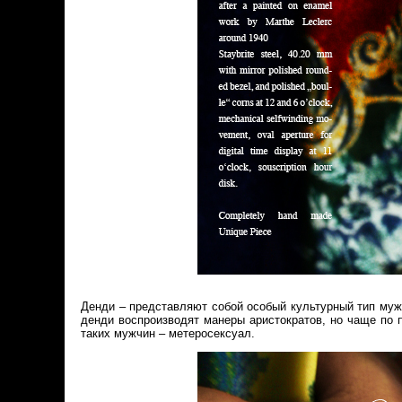
Денди – представляют собой особый культурный тип муж
денди воспроизводят манеры аристократов, но чаще по 
таких мужчин – метеросексуал.