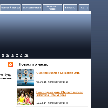
Новости о
Часовой журнал
Выставки часов
Контакты
PAM TV
часах
V
W
X
Y
Z
№
Новости о часах
Quinting Bushido Collection 2015
Не буду
компания
05.06.15 Комментарии(1)
Новогодний ужин Chopard в отеле
«Barvikha Hotel & Spa»
17.12.14 Комментарии(4)