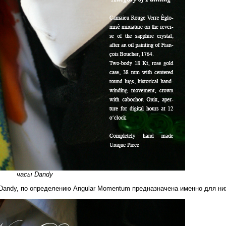
часы Dandy
 Dandy, по определению Angular Momentum предназначена именно для ни