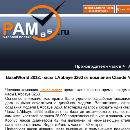
Производители часов
Доска об
и аксессуаров
Производители часов >
BaselWorld 2012: часы LAbbaye 3263 от компании Claude 
Часовая компания
продолжает «ваять» время, предста
Claude Meylan
часы L’Abbaye 3263.
Основное внимание мастерами было уделено разработке механизм
должно было сочетаться с дизайном модели. Элегантность офо
создания модели L’Abbaye 3263. Мастерам удалось создать удивител
Часы L’Abbaye 3263 работают на базе автоматического, полност
камнями, частотой баланса 28.000 полуколебаний в час и запасом ход
Корпус часов диаметром 42 мм выполнен из нержавеющей стали
сапфирового стекла. Водостойкость часов – 50 метров.
Циферблат часов чёрного цвета выполнен с применением родиево