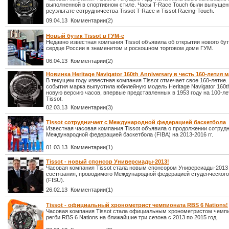
выполненной в спортивном стиле. Часы T-Race Touch были выпущен
реузльтате сотрудничества Tissot T-Race и Tissot Racing-Touch.
09.04.13 Комментарии(2)
Новый бутик Tissot в ГУМ-е
Недавно известная компания Tissot объявила об открытии нового бу
сердце России в знаменитом и роскошном торговом доме ГУМ.
06.04.13 Комментарии(2)
Новинка Heritage Navigator 160th Anniversary в честь 160-летия м
В текущем году известная компания Tissot отмечает свое 160-летие. 
события марка выпустила юбилейную модель Heritage Navigator 160th
новую версию часов, впервые представленных в 1953 году на 100-ле
Tissot.
02.03.13 Комментарии(3)
Tissot сотрудничает с Международной федерацией баскетбола
Известная часовая компания Tissot объявила о продолжении сотруд
Международной федерацией баскетбола (FIBA) на 2013-2016 гг.
01.03.13 Комментарии(1)
Tissot - новый спонсор Универсиады-2013!
Часовая компания Tissot стала новым спонсором Универсиады-2013
состязания, проводимого Международной федерацией студенческого
(FISU).
26.02.13 Комментарии(1)
Tissot - официальный хронометрист чемпионата RBS 6 Nations!
Часовая компания Tissot стала официальным хронометристом чемпи
регби RBS 6 Nations на ближайшие три сезона с 2013 по 2015 год.