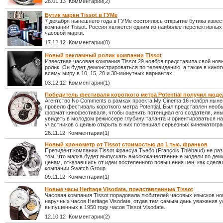
28.01.13 Комментарии(2)
Бутик марки Tissot в ГУМе
7 декабря нынешнего года в ГУМе состоялось открытие бутика извес
компании Tissot. Россия является одним из наиболее перспективных
часовой марки.
17.12.12 Комментарии(0)
Новый рекламный ролик компании Tissot
Известная часовая компания Tissot 29 ноября представила свой но
ролик. Он будет демонстрироваться по телевидению, а также в кинот
всему миру в 10, 15, 20 и 30-минутных вариантах.
03.12.12 Комментарии(1)
Победитель фестиваля короткого метра Potential получил модел
Агентство No Comments в рамках проекта My Cinema 16 ноября ныне
провело фестиваль короткого метра Potential. Был представлен нео
формат кинофестиваля, чтобы оценить потенциал его создателя, ин
увидеть в молодом режиссере глубину таланта и ориентироваться н
участников с целью открыть в них потенциал серьезных кинематогр
26.11.12 Комментарии(1)
Новый хронометр от Tissot стоимостью до 1 тыс. франков
Президент компании Tissot Франсуа Тьебо (François Thiébaud) не раз
том, что марка будет выпускать высококачественные модели по де
ценам, отказавшись от идеи постепенного повышения цен, как сдела
компании Swatch Group.
09.11.12 Комментарии(1)
Новые часы Heritage Visodate, представленные Tissot
Часовая компания Tissot порадовала любителей часовых изысков н
наручных часов Heritage Visodate, отдав тем самым дань уважения 
выпущенных в 1950 году часов Tissot Visodate.
12.10.12 Комментарии(2)