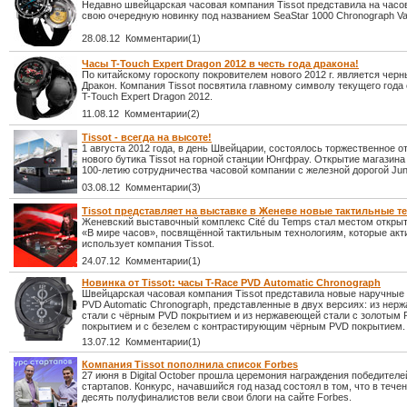
Недавно швейцарская часовая компания Tissot представила на часо
свою очередную новинку под названием SeaStar 1000 Chronograph Val
28.08.12 Комментарии(1)
Часы T-Touch Expert Dragon 2012 в честь года дракона!
По китайскому гороскопу покровителем нового 2012 г. является чер
Дракон. Компания Tissot посвятила главному символу текущего года
T-Touch Expert Dragon 2012.
11.08.12 Комментарии(2)
Tissot - всегда на высоте!
1 августа 2012 года, в день Швейцарии, состоялось торжественное о
нового бутика Tissot на горной станции Юнгфрау. Открытие магазина
100-летию сотрудничества часовой компании с железной дорогой Jun
03.08.12 Комментарии(3)
Tissot представляет на выставке в Женеве новые тактильные т
Женевский выставочный комплекс Cité du Temps стал местом откры
«В мире часов», посвящённой тактильным технологиям, которые акт
использует компания Tissot.
24.07.12 Комментарии(1)
Новинка от Tissot: часы T-Race PVD Automatic Chronograph
Швейцарская часовая компания Tissot представила новые наручные
PVD Automatic Chronograph, представленные в двух версиях: из не
стали с чёрным PVD покрытием и из нержавеющей стали с золотым
покрытием и с безелем с контрастирующим чёрным PVD покрытием.
13.07.12 Комментарии(1)
Компания Tissot пополнила список Forbes
27 июня в Digital October прошла церемония награждения победителе
стартапов. Конкурс, начавшийся год назад состоял в том, что в тече
десять полуфиналистов вели свои блоги на сайте Forbes.