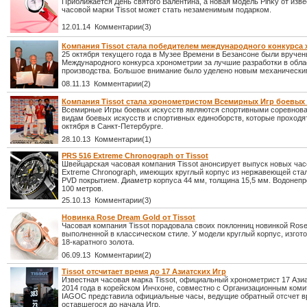
Приближается День святого Валентина, а новая модель Pinky от изв
часовой марки Tissot может стать незаменимым подарком.
12.01.14 Комментарии(3)
Компания Tissot стала победителем международного конкурса
25 октября текущего года в Музее Времени в Безансоне были вруче
Международного конкурса хронометрии за лучшие разработки в обла
производства. Большое внимание было уделено новым механически
08.11.13 Комментарии(2)
Компания Tissot стала хронометристом Всемирных Игр боевых 
Всемирные Игры боевых искусств являются спортивными соревнова
видам боевых искусств и спортивных единоборств, которые проходят
октября в Санкт-Петербурге.
28.10.13 Комментарии(1)
PRS 516 Extreme Chronograph от Tissot
Швейцарская часовая компания Tissot анонсирует выпуск новых ча
Extreme Chronograph, имеющих круглый корпус из нержавеющей ста
PVD покрытием. Диаметр корпуса 44 мм, толщина 15,5 мм. Водонеп
100 метров.
25.10.13 Комментарии(3)
Новинка Rose Dream Gold от Tissot
Часовая компания Tissot порадовала своих поклонниц новинкой Rose
выполненной в классическом стиле. У модели круглый корпус, изгот
18-каратного золота.
06.09.13 Комментарии(2)
Tissot отсчитает время до 17 Азиатских Игр
Известная часовая марка Tissot, официальный хронометрист 17 Ази
2014 года в корейском Инчхоне, совместно с Организационным коми
IAGOC представила официальные часы, ведущие обратный отсчет в
оставшегося до начала Игр.