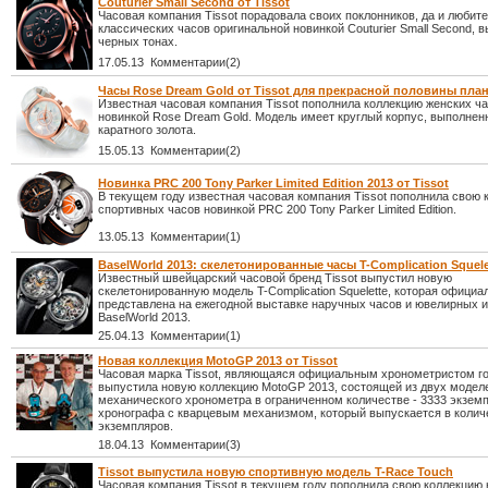
Couturier Small Second от Tissot
Часовая компания Tissot порадовала своих поклонников, да и любит
классических часов оригинальной новинкой Couturier Small Second, 
черных тонах.
17.05.13 Комментарии(2)
Часы Rose Dream Gold от Tissot для прекрасной половины пла
Известная часовая компания Tissot пополнила коллекцию женских ч
новинкой Rose Dream Gold. Модель имеет круглый корпус, выполненн
каратного золота.
15.05.13 Комментарии(2)
Новинка PRC 200 Tony Parker Limited Edition 2013 от Tissot
В текущем году известная часовая компания Tissot пополнила свою 
спортивных часов новинкой PRC 200 Tony Parker Limited Edition.
13.05.13 Комментарии(1)
BaselWorld 2013: скелетонированные часы T-Complication Squelet
Известный швейцарский часовой бренд Tissot выпустил новую
скелетонированную модель T-Complication Squelette, которая официа
представлена на ежегодной выставке наручных часов и ювелирных 
BaselWorld 2013.
25.04.13 Комментарии(1)
Новая коллекция MotoGP 2013 от Tissot
Часовая марка Tissot, являющаяся официальным хронометристом го
выпустила новую коллекцию MotoGP 2013, состоящей из двух моделе
механического хронометра в ограниченном количестве - 3333 экзем
хронографа с кварцевым механизмом, который выпускается в колич
экземпляров.
18.04.13 Комментарии(3)
Tissot выпустила новую спортивную модель T-Race Touch
Часовая компания Tissot в текущем году пополнила свою коллекцию 