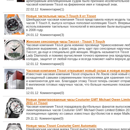
арбитражным апелляционным судом было признано исключительное
часовой компании Tissot на фирменное имя и товарный знак.
22.02.12 Комментарии(1)
Новые тактильные часы T-Touch II от Tissot
Швейцарская часовая компания Tissot представила новую модель т
часов T-Touch II, выпуск которых пополнил коллекцию Touch. Впервы
использованием тактильных технологий в механизме были выпущен
в 2008 году.
24.01.12 Комментарии(3)
Женские сенсорные часы Тиссот - Tissot T-Touch
Часовая компания Tissot дола новинке прозвище "прикосновение любв
образное выражение, а факт, ведь речь идет про сенсорные наручны
Тиссот, да еще и специально для женщин. Модель называется Tissot T
Lady Diamonds и помимо вычисления точного времени она предупред
холодах, защитит от любой погоды и всегда поможет найти верную до
12.01.12 Комментарии(0)
Часовая компания Tissot открывает новый склад и новые возм
Известная часовая компания Tissot открыла в Ле Локле свой новый с
оснащенный самыми современными технологиями для хранения гот
и компонентов для них. Благодаря этому Tissot теперь сможет отправ
6 миллионов готовых наручных часов, что больше нынешних показан
раза.
12.01.12 Комментарии(0)
Новые лимитированные часы Couturier GMT Michael Owen Limite
2011 от Tissot
Часовая компания Tissot порадовала футбольных фанатов выпуско
лимитированных часов Couturier GMT Michael Owen Limited Edition 20
посвященных одному из самых известных футболистов в мире Майк
29.11.11 Комментарии(0)
Новые часы Tissot Couturier Gent Automatic
Швейцарская часовая марка Tissot выпустила пять различных версий