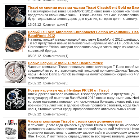
Tissot со своими новыми часами Tissot ClassicGent Gold на Bas
На всемирной выставке BaselWorld 2012 известная часовая компания
представила свои новые часы - Tissot ClassicGent Gold. Великолепн
будет идеальным аксессуаром для мужчин, которые ценят классику.
13.03.12 Комментарии(1)
Новый Le Locle Automatic Chronometer Edition от компании Tiss
BaselWorld 2012
На предстоящей международной выставке BaselWorld 2012 швейцар
Tissot представит новые великолепные наручные часы Le Locle Autom
Chronometer Edition, которая пополнила самую элегантную из класси
коллекций бренда.
05.03.12 Комментарии(1)
Новые наручные часы T-Race Danica Patrick
Часовая компания Tissot пополнила свою коллекцию T-Race новой м
созданной вместе с американской гонщицей по имени Даника Патрик
часы T-Race Danica Patrick выпущены лимитированной серией из 4 9
экземпляров.
25.02.12 Комментарии(5)
Новые наручные часы Heritage PR 516 от Tissot
Швейцарская часовая компания Tissot представит на предстоящей
международной выставке BaselWorld 2012 новые наручные часы Heri
которые наверняка понравятся поклонникам больших скоростей, вед
новинки отсылает нас в далекие 60-ые прошлого столетия, когда б
часы, ставшие хитом среди профессионалов автомобильных гонок.
24.02.12 Комментарии(3)
Часовая компания Tissot отстояла свое доменное имя
В течение целого года длилась судебная тяжба о запрете на использ
доменного имени tissot совсем не часовой компанией Holmrook Limite
компания разместила по данному адресу сайт о французском худож
Жак Тиссо. И вот теперь справедливость восторжествовала: девяты