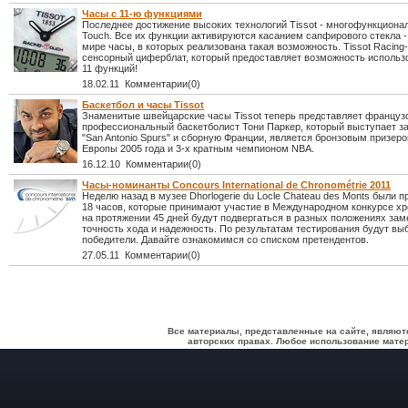
Часы с 11-ю функциями
Последнее достижение высоких технологий Tissot - многофункцион
Touch. Все их функции активируются касанием сапфирового стекла -
мире часы, в которых реализована такая возможность. Tissot Racing
сенсорный циферблат, который предоставляет возможность использ
11 функций!
18.02.11 Комментарии(0)
Баскетбол и часы Tissot
Знаменитые швейцарские часы Tissot теперь представляет француз
профессиональный баскетболист Тони Паркер, который выступает з
"San Antonio Spurs" и сборную Франции, является бронзовым призер
Европы 2005 года и 3-х кратным чемпионом NBA.
16.12.10 Комментарии(0)
Часы-номинанты Concours International de Chronométrie 2011
Неделю назад в музее Dhorlogerie du Locle Chateau des Monts были 
18 часов, которые принимают участие в Международном конкурсе х
на протяжении 45 дней будут подвергаться в разных положениях зам
точность хода и надежность. По результатам тестирования будут вы
победители. Давайте ознакомимся со списком претендентов.
27.05.11 Комментарии(0)
Все материалы, представленные на сайте, являют
авторских правах. Любое использование матер