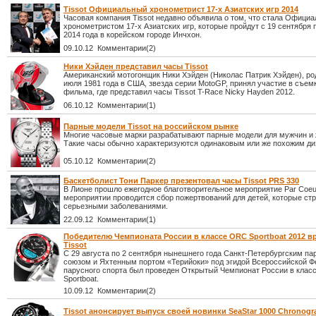
Tissot Официальный хронометрист 17-х Азиатских игр 2014
Часовая компания Tissot недавно объявила о том, что стала Офици
хронометристом 17-х Азиатских игр, которые пройдут с 19 сентября 
2014 года в корейском городе Инчхон.
09.10.12 Комментарии(2)
Ники Хэйден представил часы Tissot
Американский мотогонщик Ники Хэйден (Николас Патрик Хэйден), р
июля 1981 года в США, звезда серии MotoGP, принял участие в съем
фильма, где представил часы Tissot T-Race Nicky Hayden 2012.
06.10.12 Комментарии(1)
Парные модели Tissot на российском рынке
Многие часовые марки разрабатывают парные модели для мужчин и
Такие часы обычно характеризуются одинаковым или же похожим ди
05.10.12 Комментарии(2)
Баскетболист Тони Паркер презентовал часы Tissot PRS 330
В Лионе прошло ежегодное благотворительное мероприятие Par Coeu
мероприятии проводится сбор пожертвований для детей, которые ст
серьезными заболеваниями.
22.09.12 Комментарии(1)
Победителю Чемпионата России в классе ORC Sportboat 2012 в
Tissot
С 29 августа по 2 сентября нынешнего года Санкт-Петербургским п
союзом и Яхтенным портом «Терийоки» под эгидой Всероссийской Ф
парусного спорта был проведен Открытый Чемпионат России в клас
Sportboat.
10.09.12 Комментарии(2)
Tissot анонсирует выпуск своей новинки SeaStar 1000 Chronogra