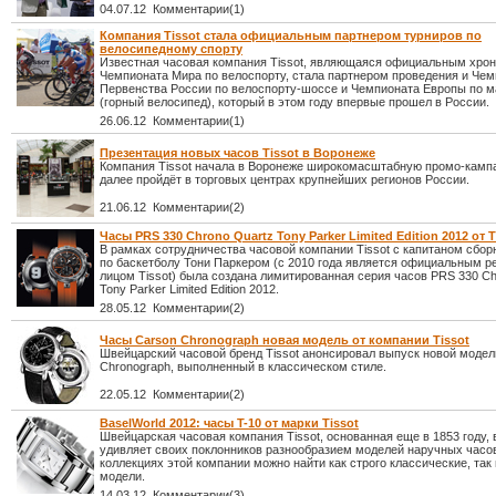
04.07.12 Комментарии(1)
Компания Tissot стала официальным партнером турниров по
велосипедному спорту
Известная часовая компания Tissot, являющаяся официальным хро
Чемпионата Мира по велоспорту, стала партнером проведения и Чем
Первенства России по велоспорту-шоссе и Чемпионата Европы по м
(горный велосипед), который в этом году впервые прошел в России.
26.06.12 Комментарии(1)
Презентация новых часов Tissot в Воронеже
Компания Tissot начала в Воронеже широкомасштабную промо-кампа
далее пройдёт в торговых центрах крупнейших регионов России.
21.06.12 Комментарии(2)
Часы PRS 330 Chrono Quartz Tony Parker Limited Edition 2012 от T
В рамках сотрудничества часовой компании Tissot с капитаном сбо
по баскетболу Тони Паркером (с 2010 года является официальным 
лицом Tissot) была создана лимитированная серия часов PRS 330 Ch
Tony Parker Limited Edition 2012.
28.05.12 Комментарии(2)
Часы Carson Chronograph новая модель от компании Tissot
Швейцарский часовой бренд Tissot анонсировал выпуск новой модел
Chronograph, выполненный в классическом стиле.
22.05.12 Комментарии(2)
BaselWorld 2012: часы T-10 от марки Tissot
Швейцарская часовая компания Tissot, основанная еще в 1853 году, 
удивляет своих поклонников разнообразием моделей наручных часов
коллекциях этой компании можно найти как строго классические, так
модели.
14.03.12 Комментарии(3)