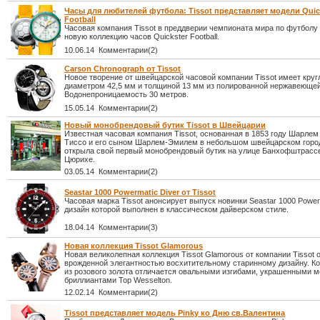
Часы для любителей футбола: Tissot представляет модели Quic
Football
Часовая компания Tissot в преддверии чемпионата мира по футболу
новую коллекцию часов Quickster Football.
10.06.14 Комментарии(2)
Carson Chronograph от Tissot
Новое творение от швейцарской часовой компании Tissot имеет круг
диаметром 42,5 мм и толщиной 13 мм из полированной нержавеющей
Водонепроницаемость 30 метров.
15.05.14 Комментарии(2)
Новый монобрендовый бутик Tissot в Швейцарии
Известная часовая компания Tissot, основанная в 1853 году Шарле
Тиссо и его сыном Шарлем-Эмилем в небольшом швейцарском город
открыла свой первый монобрендовый бутик на улице Банхофштрассе
Цюрихе.
03.05.14 Комментарии(2)
Seastar 1000 Powermatic Diver от Tissot
Часовая марка Tissot анонсирует выпуск новинки Seastar 1000 Powerm
дизайн которой выполнен в классическом дайверском стиле.
18.04.14 Комментарии(3)
Новая коллекция Tissot Glamorous
Новая великолепная коллекция Tissot Glamorous от компании Tissot 
врожденной элегантностью восхитительному старинному дизайну. К
из розового золота отличается овальными изгибами, украшенными
бриллиантами Top Wesselton.
12.02.14 Комментарии(2)
Tissot представляет модель Pinky ко Дню св.Валентина