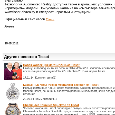
виртуально.
Технология Augmented Reality доступна также в домашних условиях. 
«примерить» модели. При условии наличия на компьютере веб-камеры
www.tissot.ch/reality и следовать простым инструкциям.
Официальный сайт часов
Tissot
Ангел
15.05.2012
Другие новости о Tissot
Новая коллекция MotoGP 2015 от Tissot
Накануне последней гонки сезона 2014 MotoGP в Валенсии состояла
презентация коллекции MotoGP Collection 2015 от марки Tissot.
17.11.14 Комментарии(1)
Карманные часы Pocket Mechanical Skeleton от Tissot
Новые карманные часы Pocket Mechanical Skeleton, разработанные и
маркой Tissot, оснащены скелетонированным калибром, как и следуе
названия.
29.09.14 Комментарии(1)
Chemin des Tourelles Squelette от Tissot
Часовая компания Tissot анонсирует выпуск новых скелетонированн
Chemin des Tourelles Squelette, представленных в двух версиях: в ко
нержавеющей стали или из нержавеющей стали с PVD покрытием цве