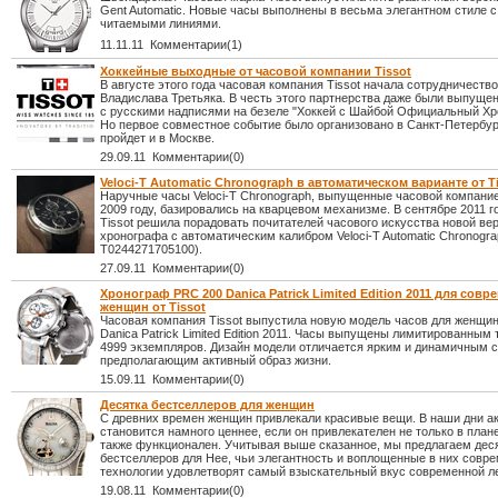
Gent Automatic. Новые часы выполнены в весьма элегантном стиле 
читаемыми линиями.
11.11.11 Комментарии(1)
Хоккейные выходные от часовой компании Tissot
В августе этого года часовая компания Tissot начала сотрудничеств
Владислава Третьяка. В честь этого партнерства даже были выпущен
с русскими надписями на безеле "Хоккей с Шайбой Официальный Хр
Но первое совместное событие было организовано в Санкт-Петербург
пройдет и в Москве.
29.09.11 Комментарии(0)
Veloci-T Automatic Chronograph в автоматическом варианте от T
Наручные часы Veloci-T Chronograph, выпущенные часовой компанией
2009 году, базировались на кварцевом механизме. В сентябре 2011 г
Tissot решила порадовать почитателей часового искусства новой ве
хронографа с автоматическим калибром Veloci-T Automatic Chronograp
T0244271705100).
27.09.11 Комментарии(0)
Хронограф PRC 200 Danica Patrick Limited Edition 2011 для сов
женщин от Tissot
Часовая компания Tissot выпустила новую модель часов для женщи
Danica Patrick Limited Edition 2011. Часы выпущены лимитированным
4999 экземпляров. Дизайн модели отличается ярким и динамичным с
предполагающим активный образ жизни.
15.09.11 Комментарии(0)
Десятка бестселлеров для женщин
С древних времен женщин привлекали красивые вещи. В наши дни а
становится намного ценнее, если он привлекателен не только в плане
также функционален. Учитывая выше сказанное, мы предлагаем дес
бестселлеров для Нее, чьи элегантность и воплощенные в них совр
технологии удовлетворят самый взыскательный вкус современной л
19.08.11 Комментарии(0)