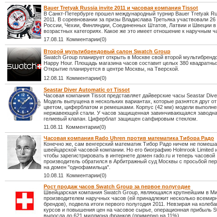
Bauer Tretyak Russia invite 2011 и часовая компания Tissot
В Санкт-Петербурге прошел международный турнир Bauer Tretyak Russ
2011. В соревновании за призы Владислава Третьяка участвовали 26
России, Чехии, Финляндии, Соединенных Штатов, Латвии и Швеции в
возрастных категориях. Какое же это имеет отношение к наручным 
17.08.11 Комментарии(0)
Второй мультибрендовый салон Swatch Group
Swatch Group планирует открыть в Москве свой второй мультибренд
Happy Hour. Площадь магазина часов составит целых 380 квадратны
Открытие планируется в центре Москвы, на Тверской.
12.08.11 Комментарии(0)
Seastar Diver Automatic от Tissot
Часовая компания Tissot представляет дайверские часы Seastar Diver
Модель выпущена в нескольких вариантах, которые разнятся друг от
цветом, циферблатом и ремешками. Корпус (42 мм) модели выполне
нержавеющей стали. У часов защищенная завинчивающаяся заводна
гелиевый клапан. Циферблат защищен сапфировым стеклом.
11.08.11 Комментарии(0)
Часовая компания Rado Uhren против математика Тибора Радо
Конечно же, сам венгерский математик Тибор Радо ничем не помеш
швейцарской часовой компании. Но его биографию Holmrook Limited 
чтобы зарегистрировать в интернете домен rado.ru и теперь часовой
производитель обратился в Арбитражный суд Москвы с просьбой пер
на домен "однофамильца".
10.08.11 Комментарии(0)
Рост продаж часов Swatch Group за первое полугодие
Швейцарская компания Swatch Group, являющаяся крупнейшим в М
производителем наручных часов (ей принадлежит несколько всемир
брендов), подвела итоги первого полугодия 2011. Невзирая на колеб
курсов и повышения цен на часовое сырье, операционная прибыль S
выросла до 621 миллиона франков (примерно на 11%).