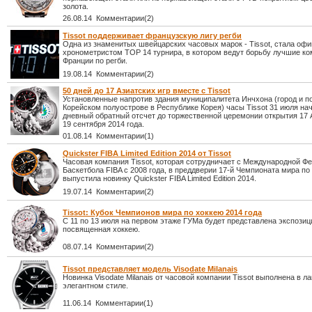
золота.
26.08.14 Комментарии(2)
Tissot поддерживает французскую лигу регби
Одна из знаменитых швейцарских часовых марок - Tissot, стала оф
хронометристом TOP 14 турнира, в котором ведут борьбу лучшие к
Франции по регби.
19.08.14 Комментарии(2)
50 дней до 17 Азиатских игр вместе с Tissot
Установленные напротив здания муниципалитета Инчхона (город и п
Корейском полуострове в Республике Корея) часы Tissot 31 июля нач
дневный обратный отсчет до торжественной церемонии открытия 17 
19 сентября 2014 года.
01.08.14 Комментарии(1)
Quickster FIBA Limited Edition 2014 от Tissot
Часовая компания Tissot, которая сотрудничает с Международной Ф
Баскетбола FIBA с 2008 года, в преддверии 17-й Чемпионата мира по
выпустила новинку Quickster FIBA Limited Edition 2014.
19.07.14 Комментарии(2)
Tissot: Кубок Чемпионов мира по хоккею 2014 года
С 11 по 13 июля на первом этаже ГУМа будет представлена экспозици
посвященная хоккею.
08.07.14 Комментарии(2)
Tissot представляет модель Visodate Milanais
Новинка Visodate Milanais от часовой компании Tissot выполнена в л
элегантном стиле.
11.06.14 Комментарии(1)