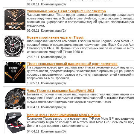
01.08.11 Комментарии(0)
Уникальные часы Tissot Sculpture Line Skeleton
Часовая компания Tissot представила настоящий шедевр среди скел
новые наручные часы Sculpture Line Skeleton, позволяющие благодар
окошкам на циферблате и прозрачной задней крышке любоваться ра
механизма.
01.08.11 Комментарии(1)
Новые спортивные часы от Tissot
Швейцарская часовая компания Tissot на гонке Laguna Seca MotoGP 
прошлой недели представила новые наручные часы Black Carbon Aut
Chronograph PRS516. Дизайн этих спортивных часов основан на мот
исторических моделей Tissot 1960-х.
28.07.11 Комментарии(0)
Tissot открывает новый расширенный цент логистики
На создание нового центра логистики (часть экономической науки и 
деятельности, предмет которой заключается в организации рационал
процесса продвижения товаров и услуг от производителей к потреби
потрачено 14 млн. франков.
18.05.11 Комментарии(0)
Часы Tissot на выставке BaselWorld 2011
Богатая историей и часовым наследием известная часовая марка и 
традиции» Tissot на всемирно известной часовой выставке BaselWorl
представила свои прекрасные модели наручных часов.
08.04.11 Комментарии(0)
Новые часы Tissot чемпионата Moto GP 2011
Компания Tissot выпустила новые часы T-Race Moto GP, посвященн
чемпионату мира по кольцевым мотогонкам Moto GP. Часы были пре
Дохе, в ходе первого этапа чемпионата.
04.04.11 Комментарии(0)