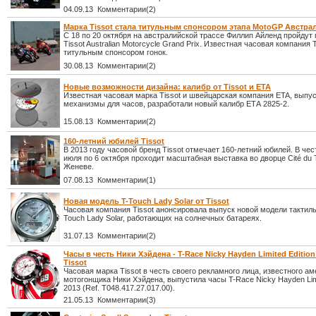
04.09.13 Комментарии(2)
Марка Tissot стала титульным спонсором этапа MotoGP Австра
С 18 по 20 октября на австралийской трассе Филлип Айленд пройдут 
Tissot Australian Motorcycle Grand Prix. Известная часовая компания T
титульным спонсором гонок.
30.08.13 Комментарии(2)
Новые возможности дизайна: калибр от Tissot и ETA
Известная часовая марка Tissot и швейцарская компания ETA, вып
механизмы для часов, разработали новый калибр ЕТА 2825-2.
15.08.13 Комментарии(2)
160-летний юбилей Tissot
В 2013 году часовой бренд Tissot отмечает 160-летний юбилей. В чест
июля по 6 октября проходит масштабная выставка во дворце Cité du
Женеве.
07.08.13 Комментарии(1)
Новая модель T-Touch Lady Solar от Tissot
Часовая компания Tissot анонсировала выпуск новой модели тактиль
Touch Lady Solar, работающих на солнечных батареях.
31.07.13 Комментарии(2)
Часы в честь Ники Хэйдена - T-Race Nicky Hayden Limited Edition
Tissot
Часовая марка Tissot в честь своего рекламного лица, известного а
мотогонщика Ники Хэйдена, выпустила часы T-Race Nicky Hayden Limi
2013 (Ref. T048.417.27.017.00).
21.05.13 Комментарии(3)