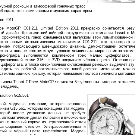
амурной роскоши и атмосферой гоночных трасс
обладать женскими часами с мужским характером.
ion 2011
ce MotoGP C01.211 Limited Edition 2011 прекрасно сочетаются безу
ый дизайн. Десятилетний юбилей сотрудничества компании Tissot с M
о хронометриста гонок ознаменовался выпуском этой лимитированной 
ютно новым автоматическим механизмом С01.211 этот хронограф я
нием потрясающего швейцарского дизайна, демонстрацией эстетиче
нства и вполне соответствует уровню чемпионата мира по мотогонкам
хронографа выполняются комплексом трех малых циферблатов, 
ержавеющей стали 316L с PVD покрытием чёрного цвета. Огненно-ор
й циферблата, а также сверхпрочный силиконовый ремешок выделяет эт
юдать за работой автоматического швейцарского механизма можно
теклом заднюю крышку, которая напоминает колесо гоночного мотоцикл
 часы Tissot T-Race MotoGP являются безусловным лидером этого сез
 владелец.
adition G15.561
рвой моделью компании, которая оснащена
анизм G15.561, которым оснащена эта модель,
торый после установки данных не требует
а, автоматически делая поправки в високосные
чен в плавный корпус из нержавеющей стали
сапфировым стеклом. Ультрасовременный и
стый и чёрный цвета циферблатов. Модель