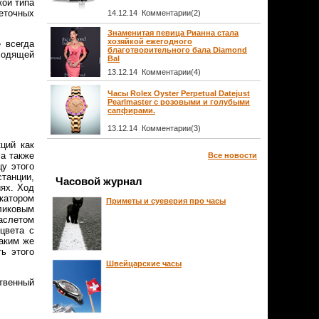
ой типа
еточных
14.12.14 Комментарии(2)
Знаменитая певица Рианна стала
хозяйкой ежегодного
 всегда
благотворительного бала Diamond
еходящей
Bal
13.12.14 Комментарии(4)
Часы Rolex Oyster Perpetual Datejust
Pearlmaster с розовыми и голубыми
сапфирами.
13.12.14 Комментарии(3)
ций как
 а также
Все новости
у этого
танции,
Часовой журнал
иях. Ход
катором
Приметы и суеверия про часы
ликовым
аслетом
цвета с
аким же
ь этого
Швейцарские часы
твенный