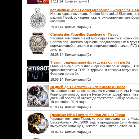
17.11.14 Комментарии(1)
Карманные часы Pocket Mechanical Skeleton от Tiss
Новые карманные часы Pocket Mechanical Skeleton, ра
маркой Tissot, оснащены скелетонированным калибром,
названия.
29.09.14 Комментарии(1)
Chemin des Tourelles Squelette от Tissot
Часовая компания Tissot анонсирует выпуск новых ск
Chemin des Tourelles Squelette, представленных в двух 
нержавеющей стали или из нержавеющей стали с PVD 
золота.
26.08.14 Комментарии(2)
Tissot поддерживает французскую лигу регби
Одна из знаменитых швейцарских часовых марок - Tis
хронометристом TOP 14 турнира, в котором ведут бо
Франции по регби.
19.08.14 Комментарии(2)
50 дней до 17 Азиатских игр вместе с Tissot
Установленные напротив здания муниципалитета Инчхон
Корейском полуострове в Республике Корея) часы Tisso
дневный обратный отсчет до торжественной церемонии 
19 сентября 2014 года.
01.08.14 Комментарии(1)
Quickster FIBA Limited Edition 2014 от Tissot
Часовая компания Tissot, которая сотрудничает с Ме
Баскетбола FIBA с 2008 года, в преддверии 17-й Чемпи
выпустила новинку Quickster FIBA Limited Edition 2014.
19.07.14 Комментарии(2)