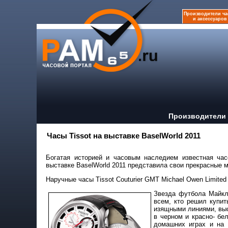
Производители ча
и аксессуаров
Производители 
Часы Tissot на выставке BaselWorld 2011
Богатая историей и часовым наследием известная час
выставке BaselWorld 2011 представила свои прекрасные 
Наручные часы
Tissot Couturier GMT Michael Owen Limited 
Звезда футбола Майкл
всем, кто решил купит
изящными линиями, вы
в черном и красно- бе
домашних играх и на 