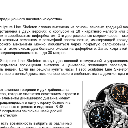
радиционного часового искусства
»
culpture Line Skeleton словно высечена из основы вековых традиций ч
ставлена в двух версиях: с корпусом из 18 - каратного желтого или 
ным и серебристым циферблатом. Эти две роскошные модели часов – ск
м кожаным ремешком с рельефной поверхностью, имитирующей кроко
арского механизма можно любоваться через покрытую сапфировым 
, а также сквозь два больших окошка на циферблате. Запас хода это
 водонепроницаемость – до 30 метров.
Sculpture Line Skeleton станут драгоценной жемчужиной и украшение
предметом восхищения знатоков и ценителей, желающих заглянуть
ть вещей. Если вы решили купить часы Tissot Sculpture Line Skeleto
опливо в вечный двигатель человеческого любопытства на долгие годы в
ет влияние традиции и дух дайвинга на
ов, которые являются сочетанием страсти к
е элементы динамичного дизайна имеют
вращающемся в одну сторону безеле и в
ованных стрелках и индексах. В 48 –
V покрытием заключен швейцарский
м стеклом.
с есть возможность выбрать из различных
иферблата, а также - с металлическим