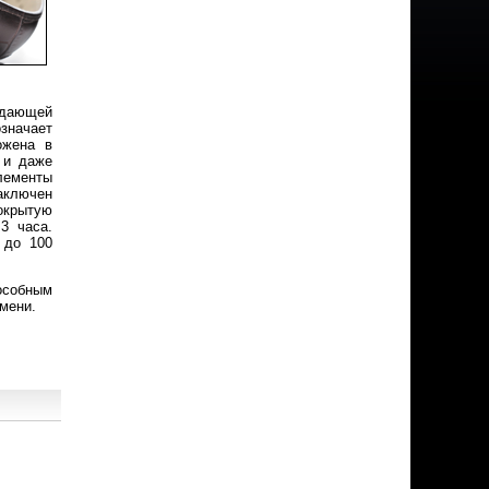
адающей
значает
ожена в
 и даже
лементы
аключен
окрытую
3 часа.
 до 100
особным
мени.