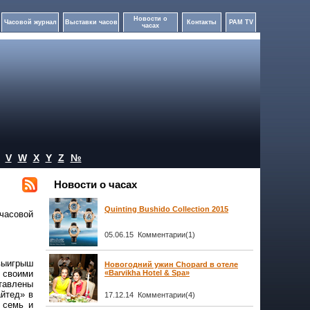
Новости о
Часовой журнал
Выставки часов
Контакты
PAM TV
часах
V
W
X
Y
Z
№
Новости о часах
Quinting Bushido Collection 2015
часовой
05.06.15 Комментарии(1)
выигрыш
Новогодний ужин Chopard в отеле
а своими
«Barvikha Hotel & Spa»
тавлены
йтед» в
17.12.14 Комментарии(4)
 семь и