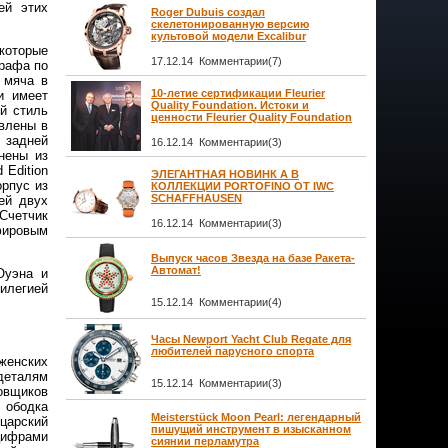
ей этих
Roger Dubuis создал
скелетонированную версию
культовой модели Excalibur
которые
17.12.14 Комментарии(7)
графа по
 мяча в
10-летие сертификации Fleurier
и имеет
Quality Foundation. Истоки и
й стиль
ценности Fleurier Quality Foundation
авлены в
 задней
16.12.14 Комментарии(3)
нены из
 Edition
ЭЛЕГАНТНАЯ НОВИНК А В
рпус из
КОЛЛЕКЦИИ PORTOFINO ОТ IWC
SCHAFFHAUSEN
ей двух
 Счетчик
16.12.14 Комментарии(3)
фировым
Выпуск часов Звезда на базе Ракета-
Автомат!
Оуэна и
илегией
15.12.14 Комментарии(4)
Часы Newport Yacht Club Regate для
любителей парусного спорта
женских
деталям
15.12.14 Комментарии(3)
овщиков
ь ободка
Meisterstück Moon Pearl: легендарный
царский
пишущий инструмент в изысканном
цифрами
сиянии перламутра