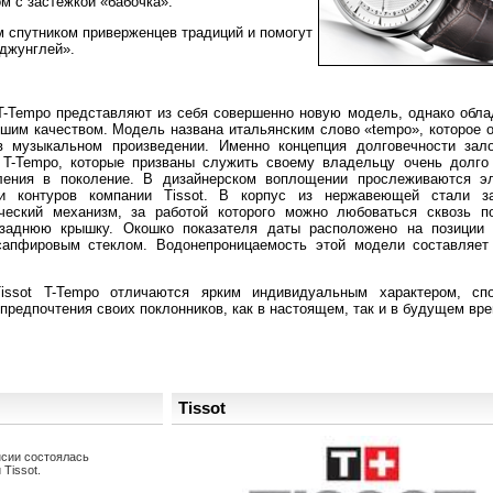
м с застежкой «бабочка».
ым спутником приверженцев традиций и помогут
джунглей».
 T-Tempo представляют из себя совершенно новую модель, однако обл
им качеством. Модель названа итальянским слово «tempo», которое о
 музыкальном произведении. Именно концепция долговечности зал
t T-Tempo, которые призваны служить своему владельцу очень долго
ления в поколение. В дизайнерском воплощении прослеживаются э
и контуров компании Tissot. В корпус из нержавеющей стали з
ческий механизм, за работой которого можно любоваться сквозь п
заднюю крышку. Окошко показателя даты расположено на позиции 
апфировым стеклом. Водонепроницаемость этой модели составляет
issot T-Tempo отличаются ярким индивидуальным характером, сп
предпочтения своих поклонников, как в настоящем, так и в будущем вре
Tissot
нсии состоялась
Tissot.