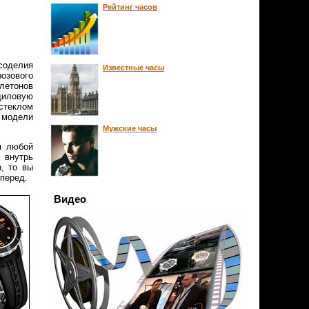
Рейтинг часов
асоделия
Известные часы
розового
елетонов
диловую
стеклом
й модели
Мужские часы
м любой
 внутрь
n, то вы
перед.
Видео