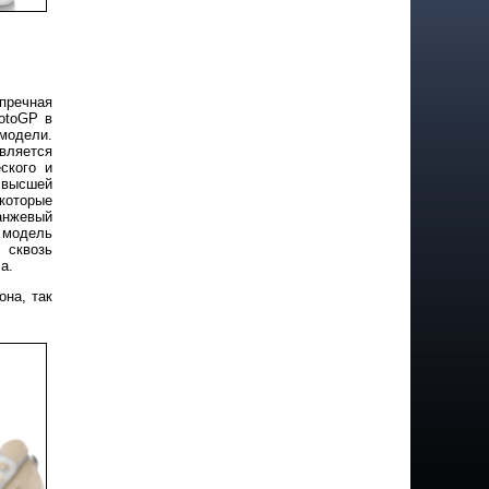
пречная
otoGP в
модели.
вляется
ского и
 высшей
которые
анжевый
у модель
 сквозь
а.
она, так