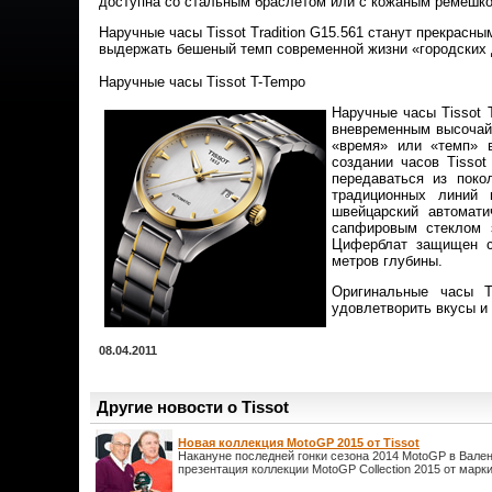
доступна со стальным браслетом или с кожаным ремешко
Наручные часы Tissot Tradition G15.561 станут прекрасн
выдержать бешеный темп современной жизни «городских 
Наручные часы Tissot T-Tempo
Наручные часы Tissot
вневременным высочайш
«время» или «темп» в
создании часов Tisso
передаваться из поко
традиционных линий 
швейцарский автомати
сапфировым стеклом 
Циферблат защищен с
метров глубины.
Оригинальные часы T
удовлетворить вкусы и 
08.04.2011
Другие новости о Tissot
Новая коллекция MotoGP 2015 от Tissot
Накануне последней гонки сезона 2014 MotoGP в Вале
презентация коллекции MotoGP Collection 2015 от марки 