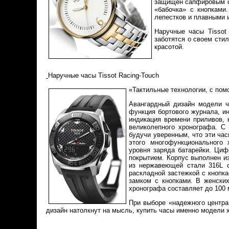
защищен сапфировым ст
«бабочка» с кнопками
лепестков и плавными 
Наручные часы Tissot
заботятся о своем сти
красотой.
Наручные часы Tissot Racing-Touch
«Тактильные технологии, с по
Авангардный дизайн модели ча
функция бортового журнала, ин
индикация времени приливов, 
великолепного хронографа. С 
будучи уверенным, что эти ча
этого многофункционального
уровня заряда батарейки. Ци
покрытием. Корпус выполнен и
из нержавеющей стали 316L 
раскладной застежкой с кнопк
замком с кнопками. В женски
хронографа составляет до 100 
При выборе «надежного центра
дизайн натолкнут на мысль, купить часы именно модели х