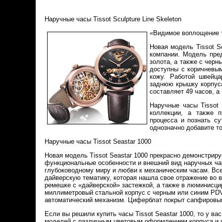
Наручные часы Tissot Sculpture Line Skeleton
«
Видимое воплощение т
Новая модель Tissot S
компании. Модель пред
золота, а также с чер
доступны с коричневы
кожу. Работой швейц
заднюю крышку корпуса
составляет 49 часов, а
Наручные часы Tissot 
коллекции, а также 
процесса и познать су
однозначно добавите т
Наручные часы Tissot Seastar 1000
Новая модель Tissot Seastar 1000 прекрасно демонстриру
функциональные особенности и внешний вид наручных час
глубоководному миру и любви к механическим часам. Вс
дайверскую тематику, которая нашла свое отражение во 
ремешке с «дайверской» застежкой, а также в люминисцир
миллиметровый стальной корпус с черным или синим PD
автоматический механизм. Циферблат покрыт сапфировы
Если вы решили купить часы Tissot Seastar 1000, то у ва
моделей с различным цветовым оформлением корпуса и ц