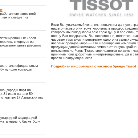
ot
зработанные известной
 как и следует из
Если Вы, уважаемый читатель, попали на данную стр
нашего часового интернет-портала, в процесс создани
которого мы вкладываем всю свою душу и все силы, т
спешу Вас поздравить. Вы, несомненно, являетесь н
елетонированных часов
часовым гурманом и ценителем одного из самых луч
версиях: в корпусе из
часовых брендов мира — это швейцарская компания Ti
покрытием цвета розового
продукции данной компании лично я отношусь крайне
положительно. Часы Tissot мне нравятся по двум гл
причинам: они добротные и непретенциозные. Да и ста
просто шокирующая: оказ...
sot, стала официальным
Подробная информация о часовом бренде Tissot
рьбу лучшие команды
а (город и порт на
t 31 июля начали 50-
открытия 17 Азиатских игр
ждународной Федерацией
оната мира по баскетболу