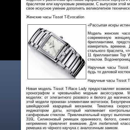
браслетом или каучуковым ремешком. С выпуском этой м
свое искусное умение дополнять великолепное техничес
Женские часы Tissot T-Evocation
«
Рассыпая искры истин
Модель
женских час
современную женщин
бриллиантами, предст
измеритель времени. 
стального браслета, ч
11 бриллиантами Top 
стеклом. Водонепрониц
Наручные часы Tissot
будь то деловой костю
Наручные часы Tissot T
Новая модель Tissot T-Race Lady предоставляет возмо
хронографом и чрезвычайно модным аксессуаром. 
моделях: от элегантного розового и белого до магическ
этой модели пронизан элементами мотогонок. Безупречн
швейцарский кварцевый механизм. Тематика скоро
индикатором даты, который напоминает контроль
сапфировым стеклом. Привлекательный корпус выполне
316L. Силиконовый ремешок оранжевого, белого, синег
непременно привлечет внимание. Для любителей класс
ремешка из чёрного каучука с аналогичным замком.