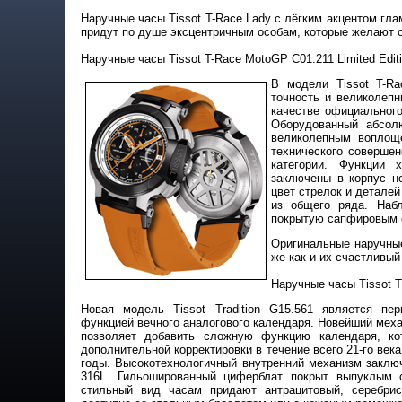
Наручные часы Tissot T-Race Lady с лёгким акцентом гл
придут по душе эксцентричным особам, которые желают 
Наручные часы Tissot T-Race MotoGP C01.211 Limited Edit
В модели Tissot T-Ra
точность и великолепн
качестве официальног
Оборудованный абсол
великолепным воплоще
технического соверше
категории. Функции 
заключены в корпус н
цвет стрелок и детале
из общего ряда. Набл
покрытую сапфировым с
Оригинальные наручные
же как и их счастливый
Наручные часы Tissot Tr
Новая модель Tissot Tradition G15.561 является пе
функцией вечного аналогового календаря. Новейший мех
позволяет добавить сложную функцию календаря, ко
дополнительной корректировки в течение всего 21-го век
годы. Высокотехнологичный внутренний механизм заклю
316L. Гильошированный циферблат покрыт выпуклым 
стильный вид часам придают антрацитовый, серебри