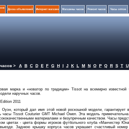
сов
Доска объявлений
Интернет магазин
Магазины часов
Ремонт часов
Часы оптом
часов >
A
B
C
D
E
F
G
H
I
J
K
L
M
N
O
P
Q
R
S
T
U
овая марка и «новатор по традиции» Tissot на всемирно известной 
модели наручных часов.
Edition 2011
 Оуэн, который дал имя этой новой роскошной модели, гарантирует 
ь часы Tissot Couturier GMT Michael Owen. Эта модель примечательн
сококачественными материалами и безупречным качеством. Часы предс
лом цветах - цвета формы игроков футбольного клуба «Манчестер Юна
выезде. Заднюю крышку корпуса часов украшает счастливый номер