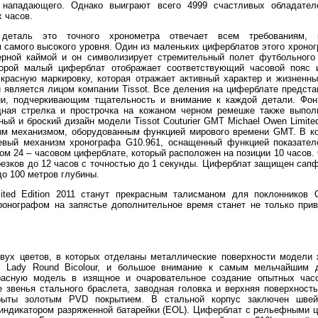
 нападающего. Однако выиграют всего 4999 счастливых обладател
 часов.
деталь это точного хронометра отвечает всем требованиям, 
 самого высокого уровня. Один из маленьких циферблатов этого хроно
ерной каймой и он символизирует стремительный полет футбольного
торой малый циферблат отображает соответствующий часовой пояс 
красную маркировку, которая отражает активный характер и жизненны
 является лицом компании Tissot. Все деления на циферблате предст
, подчеркивающим тщательность и внимание к каждой детали. Фон
ндная стрелка и прострочка на кожаном черном ремешке также выпол
ый и броский дизайн модели Tissot Couturier GMT Michael Owen Limited
ым механизмом, оборудованным функцией мирового времени GMT. В ко
евый механизм хронографа G10.961, оснащенный функцией показател
ом 24 – часовом циферблате, который расположен на позиции 10 часов.
резков до 12 часов с точностью до 1 секунды. Циферблат защищен сап
о 100 метров глубины.
ited Edition 2011 станут прекрасным талисманом для поклонников 
ронографом на запястье дополнительное время станет не только прив
двух цветов, в которых отделаны металлические поверхности модели 
t Lady Round Bicolour, и большое внимание к самым мельчайшим 
расную модель в изящное и очаровательное создание опытных час
 звенья стального браслета, заводная головка и верхняя поверхност
крыты золотым PVD покрытием. В стальной корпус заключен швей
 индикатором разряженной батарейки (EOL). Циферблат с рельефными 