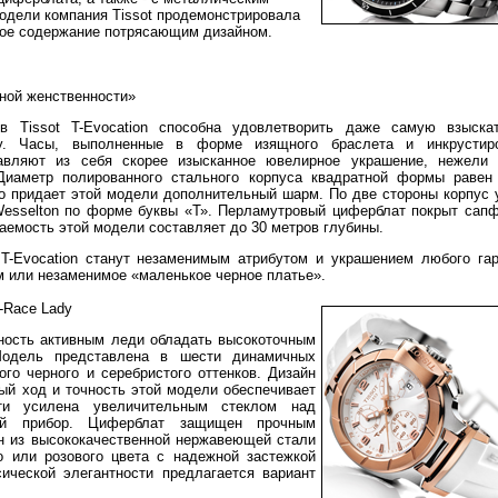
одели компания Tissot продемонстрировала
кое содержание потрясающим дизайном.
ной женственности»
ов
Tissot T-Evocation способна удовлетворить даже самую взыска
у. Часы, выполненные в форме изящного браслета и инкрустир
авляют из себя скорее изысканное ювелирное украшение, нежели 
Диаметр полированного стального корпуса квадратной формы равен
то придает этой модели дополнительный шарм. По две стороны корпус
Wesselton по форме буквы «Т». Перламутровый циферблат покрыт сап
аемость этой модели составляет до 30 метров глубины.
 T-Evocation станут незаменимым атрибутом и украшением любого гар
м или незаменимое «маленькое черное платье».
-Race Lady
жность активным леди обладать высокоточным
Модель представлена в шести динамичных
ого черного и серебристого оттенков. Дизайн
ый ход и точность этой модели обеспечивает
сти усилена увеличительным стеклом над
ный прибор. Циферблат защищен прочным
н из высококачественной нержавеющей стали
о или розового цвета с надежной застежкой
ической элегантности предлагается вариант