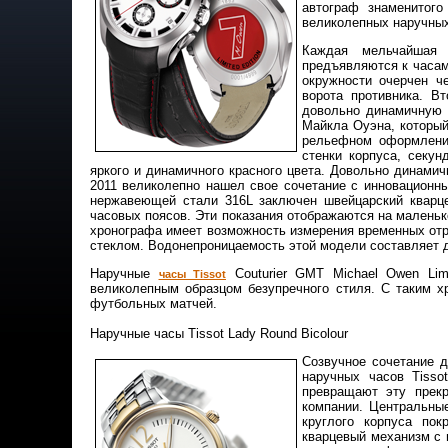
автограф знаменитого
великолепных наручных
Каждая мельчайшая 
предъявляются к часам
окружности очерчен ч
ворота противника. В
довольно динамичную 
Майкла Оуэна, который
рельефном оформлении
стенки корпуса, секу
яркого и динамичного красного цвета. Довольно динамичн
2011 великолепно нашел свое сочетание с инновационн
нержавеющей стали 316L заключен швейцарский кварц
часовых поясов. Эти показания отображаются на маленьк
хронографа имеет возможность измерения временных от
стеклом. Водонепроницаемость этой модели составляет д
Наручные
Couturier GMT Michael Owen Lim
часы Tissot
великолепным образцом безупречного стиля. С таким х
футбольных матчей.
Наручные часы Tissot Lady Round Bicolour
Созвучное сочетание 
наручных часов Tisso
превращают эту прек
компании. Центральные
круглого корпуса по
кварцевый механизм с