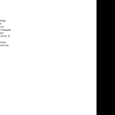
аницу
я
о я
астоящим
ших
ssot. К
авным
тистка