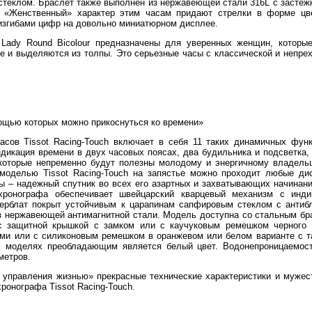
еклом. Браслет также выполнен из нержавеющей стали 316L с застёжк
. «Женственный» характер этим часам придают стрелки в форме цв
изгибами цифр на довольно миниатюрном дисплее.
 Lady Round Bicolour предназначены для уверенных женщин, которые
ле и выделяются из толпы. Это серьезные часы с классической и непр
мощью которых можно прикоснуться ко времени»
сов Tissot Racing-Touch включает в себя 11 таких динамичных функ
дикация времени в двух часовых поясах, два будильника и подсветка,
которые непременно будут полезны молодому и энергичному владельц
моделью Tissot Racing-Touch на запястье можно проходит любые дис
сы – надежный спутник во всех его азартных и захватывающих начинан
 хронографа обеспечивает швейцарский кварцевый механизм с инди
ферблат покрыт устойчивым к царапинам сапфировым стеклом с антиб
з нержавеющей антимагнитной стали. Модель доступна со стальным бр
с защитной крышкой с замком или с каучуковым ремешком черного 
ами или с силиконовым ремешком в оранжевом или белом варианте с т
х моделях преобладающим является белый цвет. Водонепроницаемост
метров.
 управления жизнью» прекрасные технические характеристики и мужес
ронографа Tissot Racing-Touch.