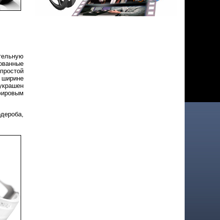
тельную
ованные
простой
 ширине
 украшен
фировым
дероба,