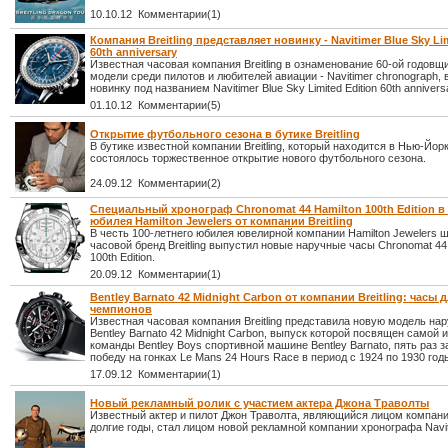
10.10.12 Комментарии(1)
Компания Breitling представляет новинку - Navitimer Blue Sky Lim
60th anniversary
Известная часовая компания Breitling в ознаменование 60-ой годовщ
модели среди пилотов и любителей авиации - Navitimer chronograph,
новинку под названием Navitimer Blue Sky Limited Edition 60th annivers
01.10.12 Комментарии(5)
Открытие футбольного сезона в бутике Breitling
В бутике известной компании Breitling, который находится в Нью-Йорк
состоялось торжественное открытие нового футбольного сезона.
24.09.12 Комментарии(2)
Специальный хронограф Chronomat 44 Hamilton 100th Edition в
юбилея Hamilton Jewelers от компании Breitling
В честь 100-летнего юбилея ювелирной компании Hamilton Jewelers 
часовой бренд Breitling выпустил новые наручные часы Chronomat 44
100th Edition.
20.09.12 Комментарии(1)
Bentley Barnato 42 Midnight Carbon от компании Breitling: часы 
чемпионов
Известная часовая компания Breitling представила новую модель на
Bentley Barnato 42 Midnight Carbon, выпуск которой посвящен самой 
команды Bentley Boys спортивной машине Bentley Barnato, пять раз 
победу на гонках Le Mans 24 Hours Race в период с 1924 по 1930 год
17.09.12 Комментарии(1)
Новый рекламный ролик с участием актера Джона Траволты
Известный актер и пилот Джон Траволта, являющийся лицом компании 
долгие годы, стал лицом новой рекламной компании хронографа Navit