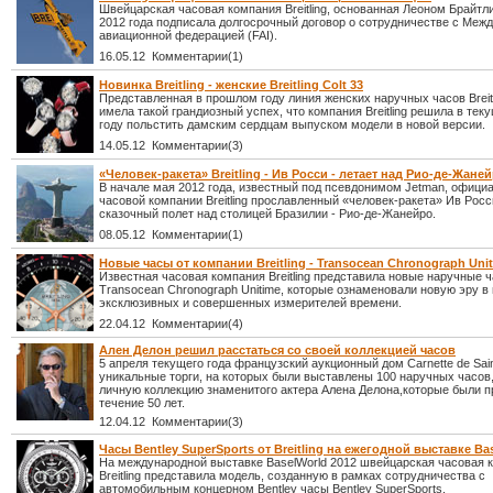
Швейцарская часовая компания Breitling, основанная Леоном Брайтл
2012 года подписала долгосрочный договор о сотрудничестве с Меж
авиационной федерацией (FAI).
16.05.12 Комментарии(1)
Новинка Breitling - женские Breitling Colt 33
Представленная в прошлом году линия женских наручных часов Breitli
имела такой грандиозный успех, что компания Breitling решила в тек
году польстить дамским сердцам выпуском модели в новой версии.
14.05.12 Комментарии(3)
«Человек-ракета» Breitling - Ив Росси - летает над Рио-де-Жане
В начале мая 2012 года, известный под псевдонимом Jetman, офици
часовой компании Breitling прославленный «человек-ракета» Ив Рос
сказочный полет над столицей Бразилии - Рио-де-Жанейро.
08.05.12 Комментарии(1)
Новые часы от компании Breitling - Transocean Chronograph Uni
Известная часовая компания Breitling представила новые наручные 
Transocean Chronograph Unitime, которые ознаменовали новую эру в
эксклюзивных и совершенных измерителей времени.
22.04.12 Комментарии(4)
Ален Делон решил расстаться со своей коллекцией часов
5 апреля текущего года французский аукционный дом Carnette de Sai
уникальные торги, на которых были выставлены 100 наручных часов
личную коллекцию знаменитого актера Алена Делона,которые были п
течение 50 лет.
12.04.12 Комментарии(3)
Часы Bentley SuperSports от Breitling на ежегодной выставке Ba
На международной выставке BaselWorld 2012 швейцарская часовая 
Breitling представила модель, созданную в рамках сотрудничества с
автомобильным концерном Bentley часы Bentley SuperSports.