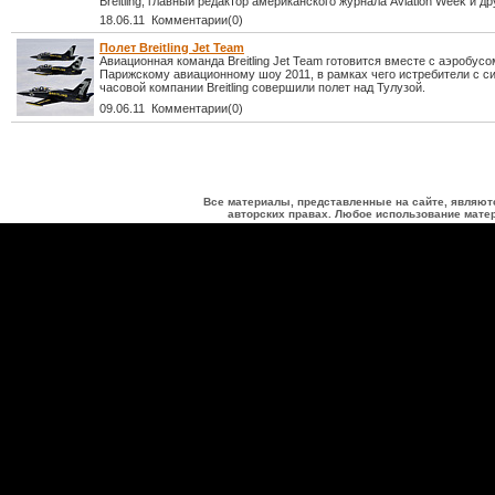
Breitling, главный редактор американского журнала Aviation Week и др
18.06.11 Комментарии(0)
Полет Breitling Jet Team
Авиационная команда Breitling Jet Team готовится вместе с аэробусо
Парижскому авиационному шоу 2011, в рамках чего истребители с с
часовой компании Breitling совершили полет над Тулузой.
09.06.11 Комментарии(0)
Все материалы, представленные на сайте, являют
авторских правах. Любое использование матер