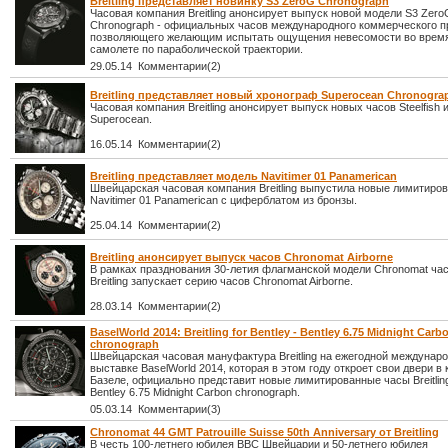
Breitling представляет новинку S3 ZeroG Chronograph
Часовая компания Breitling анонсирует выпуск новой модели S3 Zero
Chronograph - официальных часов международного коммерческого п
позволяющего желающим испытать ощущения невесомости во время
самолете по параболической траектории.
29.05.14 Комментарии(2)
Breitling представляет новый хронограф Superocean Chronograp
Часовая компания Breitling анонсирует выпуск новых часов Steelfish 
Superocean.
16.05.14 Комментарии(2)
Breitling представляет модель Navitimer 01 Panamerican
Швейцарская часовая компания Breitling выпустила новые лимитиро
Navitimer 01 Panamerican с циферблатом из бронзы.
25.04.14 Комментарии(2)
Breitling анонсирует выпуск часов Chronomat Airborne
В рамках празднования 30-летия флагманской модели Chronomat ча
Breitling запускает серию часов Chronomat Airborne.
28.03.14 Комментарии(2)
BaselWorld 2014: Breitling for Bentley - Bentley 6.75 Midnight Carb
chronograph
Швейцарская часовая мануфактура Breitling на ежегодной междунар
выставке BaselWorld 2014, которая в этом году откроет свои двери в 
Базеле, официально представит новые лимитированные часы Breitling 
Bentley 6.75 Midnight Carbon chronograph.
05.03.14 Комментарии(3)
Chronomat 44 GMT Patrouille Suisse 50th Anniversary от Breitling
В честь 100-летнего юбилея ВВС Швейцарии и 50-летнего юбилея