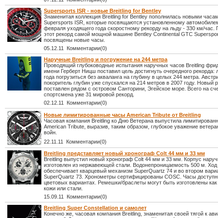
Supersports ISR - новые Breitling for Bentley
Знаменитая коллекция Breitling for Bentley пополнилась новыми часам
Supersports ISR, которые посвящаются установленному автомобилем
февраля уходящего года скоростному рекорду на льду - 330 км/час.
этот рекорд самой мощной машине Bentley Continental GTC Superspor
посвящены новые часы.
05.12.11 Комментарии(0)
Наручные Breitling и погружение на 244 метра
Проводящий глубоководные испытания наручных часов Breitling фри
имени Герберт Ницш поставил цель достигнуть очередного рекорда: 
года погрузиться без акваланга на глубину в целых 244 метра. Австр
покоритель глубин уже спускался на 214 метров в 2007 году. Новый 
поставлен рядом с островом Санторини, Эгейское море. Всего на сч
спортсмена уже 31 мировой рекорд.
02.12.11 Комментарии(0)
Новые лимитированные часы American Tribute от Breitling
Часовая компания Breitling ко Дню Ветерана выпустила лимитирован
American Tribute, выразив, таким образом, глубокое уважение ветер
войн.
22.11.11 Комментарии(0)
Breitling представляет новый хронограф Colt 44 мм и 33 мм
Breitling выпустил новый хронограф Colt 44 мм и 33 мм. Корпус нару
изготовлен из нержавеющей стали. Водонепроницаемость 500 м. Ход
обеспечивает кварцевый механизм SuperQuartz 74 и во втором вари
SuperQuartz 73. Хронометры сертифицированы COSC. Часы доступн
цветовых вариантах. Ремешки/браслеты могут быть изготовлены как 
кожи или стали.
15.09.11 Комментарии(0)
Breitling Super Constellation и самолет
Конечно же, часовая компания Breitling, знаменитая своей тягой к ави