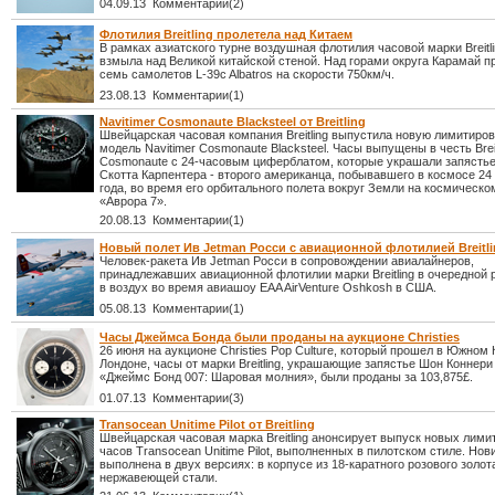
04.09.13 Комментарии(2)
Флотилия Breitling пролетела над Китаем
В рамках азиатского турне воздушная флотилия часовой марки Breitli
взмыла над Великой китайской стеной. Над горами округа Карамай п
семь самолетов L-39c Albatros на скорости 750км/ч.
23.08.13 Комментарии(1)
Navitimer Cosmonaute Blacksteel от Breitling
Швейцарская часовая компания Breitling выпустила новую лимитиро
модель Navitimer Cosmonaute Blacksteel. Часы выпущены в честь Breit
Cosmonaute с 24-часовым циферблатом, которые украшали запястье
Скотта Карпентера - второго американца, побывавшего в космосе 24
года, во время его орбитального полета вокруг Земли на космическо
«Аврора 7».
20.08.13 Комментарии(1)
Новый полет Ив Jetman Росси с авиационной флотилией Breitli
Человек-ракета Ив Jetman Росси в сопровождении авиалайнеров,
принадлежавших авиационной флотилии марки Breitling в очередной 
в воздух во время авиашоу EAA AirVenture Oshkosh в США.
05.08.13 Комментарии(1)
Часы Джеймса Бонда были проданы на аукционе Christies
26 июня на аукционе Christies Pop Culture, который прошел в Южном 
Лондоне, часы от марки Breitling, украшающие запястье Шон Коннер
«Джеймс Бонд 007: Шаровая молния», были проданы за 103,875£.
01.07.13 Комментарии(3)
Transocean Unitime Pilot от Breitling
Швейцарская часовая марка Breitling анонсирует выпуск новых лим
часов Transocean Unitime Pilot, выполненных в пилотском стиле. Нов
выполнена в двух версиях: в корпусе из 18-каратного розового золота
нержавеющей стали.