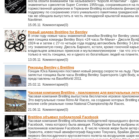
могла обойти вниманием так называемого "Короля Атлантики" - один 
знаменитых самолетов Super Connies 1955года, сохранившихся на п
торжественной церемонии в Германии Breitling возобновила финансо
поддержку по сохранению этого уникального памятника гражданской 
так же обещала выпустить в честь легендарной крылатой машины н
Navitimer.
15.05.11 Комментарии(0)
Новый шедевр Breitling for Bentley
В этом году новые часы знаменитой линейки Breitling for Bentley уве
имя гонщика команды Bentley Boys «24 часа Ле-Мана» - Джоэля Вулф
1924-м и затем с 27-го четыре года подряд автомобиль Bentley 3-Litr
эту знаменитую гонку. Джоэль Барнато, кстати, кроме гоночной карь
владельцем алмазных приисков и мультимиллионером - так что это 
только в честь гонщика, но и одного из богатейших людей на планете.
13.05.11 Комментарии(0)
Рекорды Bentley с Breitling
Гонщик Юха Канккунен поставил новый рекорд скорости на льду. При
запястье гонщика были часы Breitling Bentley Supersports Light Body, 
представлены на BaselWorld 2011.
25.02.11 Комментарии(0)
Часовая компания Breitling - приложение для виртуальных лет
Часовая компания Breitling выпустила бесплатное игровое приложение
Это виртуальные гонки Reno Air Races, на создание которых Breitling
вполне себе реальные гонки National Championship Air Races.
21.06.11 Комментарии(0)
Breitling объявил победителей Facebook
Часовая компания Breitling объявила победителей прошедшего фоток
Facebook, тема которого была авиация. Победители были выбраны и
поклонников компании Facebook-а. В числе членов жюри были актер 
Траволта, известный авиафотограф Кацухико Токунага, Брайан Джон
первого беспосадочного кругосветного полета на воздушном шаре к