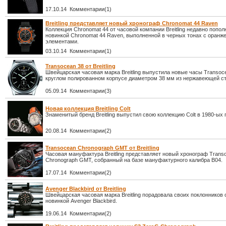
17.10.14 Комментарии(1)
Breitling представляет новый хронограф Chronomat 44 Raven
Коллекция Chronomat 44 от часовой компании Breitling недавно попо
новинкой Chronomat 44 Raven, выполненной в черных тонах с оран
элементами.
03.10.14 Комментарии(1)
Transocean 38 от Breitling
Швейцарская часовая марка Breitling выпустила новые часы Transoc
круглом полированном корпусе диаметром 38 мм из нержавеющей ст
05.09.14 Комментарии(3)
Новая коллекция Breitling Colt
Знаменитый бренд Breitling выпустил свою коллекцию Colt в 1980-ых 
20.08.14 Комментарии(2)
Transocean Chronograph GMT от Breitling
Часовая мануфактура Breitling представляет новый хронограф Trans
Chronograph GMT, собранный на базе мануфактурного калибра В04.
17.07.14 Комментарии(2)
Avenger Blackbird от Breitling
Швейцарская часовая марка Breitling порадовала своих поклонников
новинкой Avenger Blackbird.
19.06.14 Комментарии(2)