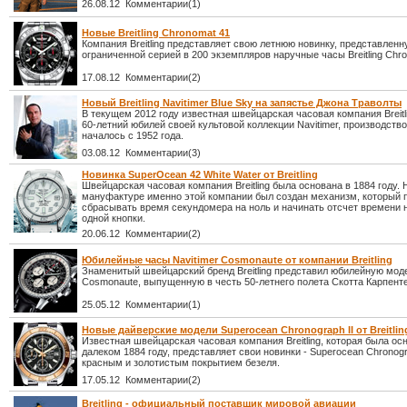
26.08.12 Комментарии(1)
Новые Breitling Chronomat 41
Компания Breitling представляет свою летнюю новинку, представленн
ограниченной серией в 200 экземпляров наручные часы Breitling Chro
17.08.12 Комментарии(2)
Новый Breitling Navitimer Blue Sky на запястье Джона Траволты
В текущем 2012 году известная швейцарская часовая компания Breitl
60-летний юбилей своей культовой коллекции Navitimer, производство
началось с 1952 года.
03.08.12 Комментарии(3)
Новинка SuperOcean 42 White Water от Breitling
Швейцарская часовая компания Breitling была основана в 1884 году. 
мануфактуре именно этой компании был создан механизм, который 
сбрасывать время секундомера на ноль и начинать отсчет времени
одной кнопки.
20.06.12 Комментарии(2)
Юбилейные часы Navitimer Cosmonaute от компании Breitling
Знаменитый швейцарский бренд Breitling представил юбилейную моде
Cosmonaute, выпущенную в честь 50-летнего полета Скотта Карпент
25.05.12 Комментарии(1)
Новые дайверские модели Superocean Chronograph II от Breitlin
Известная швейцарская часовая компания Breitling, которая была ос
далеком 1884 году, представляет свои новинки - Superocean Chronogra
красным и золотистым покрытием безеля.
17.05.12 Комментарии(2)
Breitling - официальный поставщик мировой авиации