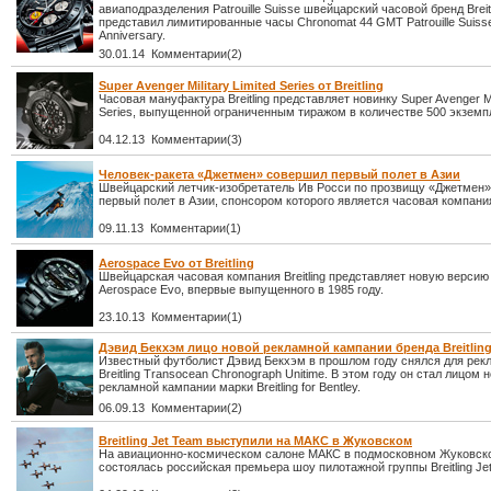
авиаподразделения Patrouille Suisse швейцарский часовой бренд Breit
представил лимитированные часы Chronomat 44 GMT Patrouille Suisse
Anniversary.
30.01.14 Комментарии(2)
Super Avenger Military Limited Series от Breitling
Часовая мануфактура Breitling представляет новинку Super Avenger Mil
Series, выпущенной ограниченным тиражом в количестве 500 экземп
04.12.13 Комментарии(3)
Человек-ракета «Джетмен» совершил первый полет в Азии
Швейцарский летчик-изобретатель Ив Росси по прозвищу «Джетмен
первый полет в Азии, спонсором которого является часовая компания B
09.11.13 Комментарии(1)
Aerospace Evo от Breitling
Швейцарская часовая компания Breitling представляет новую верси
Aerospace Evo, впервые выпущенного в 1985 году.
23.10.13 Комментарии(1)
Дэвид Бекхэм лицо новой рекламной кампании бренда Breitling 
Известный футболист Дэвид Бекхэм в прошлом году снялся для рек
Breitling Transocean Chronograph Unitime. В этом году он стал лицом 
рекламной кампании марки Breitling for Bentley.
06.09.13 Комментарии(2)
Breitling Jet Team выступили на МАКС в Жуковском
На авиационно-космическом салоне МАКС в подмосковном Жуковск
состоялась российская премьера шоу пилотажной группы Breitling Je