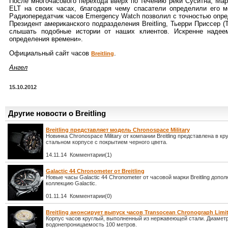
После многочасового перехода вверх по течению реки Суситна, Ма
ELT на своих часах, благодаря чему спасатели определили его м
Радиопередатчик часов Emergency Watch позволил с точностью опре
Президент американского подразделения Breitling, Тьерри Приссер (T
слышать подобные истории от наших клиентов. Искренне наде
определения времени».
Официальный сайт часов
.
Breitling
Ангел
15.10.2012
Другие новости о Breitling
Breitling представляет модель Chronospace Military
Новинка Chronospace Military от компании Breitling представлена в к
стальном корпусе с покрытием черного цвета.
14.11.14 Комментарии(1)
Galactic 44 Chronometer от Breitling
Новые часы Galactic 44 Chronometer от часовой марки Breitling допо
коллекцию Galactic.
01.11.14 Комментарии(0)
Breitling анонсирует выпуск часов Transocean Chronograph Limit
Корпус часов круглый, выполненный из нержавеющей стали. Диаметр
водонепроницаемость 100 метров.