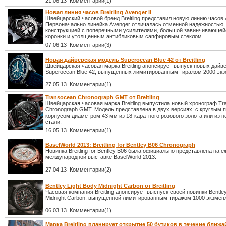
21.06.13 Комментарии(1)
Новая линия часов Breitling Avenger II
Швейцарский часовой бренд Breitling представил новую линию часов A
Первоначально линейка Avenger отличалась отменной надежностью,
конструкцией с поперечными усилителями, большой завинчивающей
коронки и утолщенным антибликовым сапфировым стеклом.
07.06.13 Комментарии(3)
Новая дайверская модель Superocean Blue 42 от Breitling
Швейцарская часовая марка Breitling анонсирует выпуск новых дайв
Superocean Blue 42, выпущенных лимитированным тиражом 2000 экз
27.05.13 Комментарии(1)
Transocean Chronograph GMT от Breitling
Швейцарская часовая марка Breitling выпустила новый хронограф Tr
Chronograph GMT. Модель представлена в двух версиях: с круглым
корпусом диаметром 43 мм из 18-каратного розового золота или из
стали.
16.05.13 Комментарии(1)
BaselWorld 2013: Breitling for Bentley B06 Chronograph
Новинка Breitling for Bentley B06 была официально представлена на 
международной выставке BaselWorld 2013.
27.04.13 Комментарии(2)
Bentley Light Body Midnight Carbon от Breitling
Часовая компания Breitling анонсирует выспуск своей новинки Bentley
Midnight Carbon, выпущенной лимитированным тиражом 1000 экзмеп
06.03.13 Комментарии(1)
Марка Breitling планирует открытие 50 бутиков в течение ближа