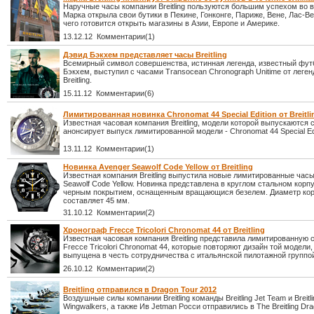
Наручные часы компании Breitling пользуются большим успехом во 
Марка открыла свои бутики в Пекине, Гонконге, Париже, Вене, Лас-Ве
чего готовится открыть магазины в Азии, Европе и Америке.
13.12.12 Комментарии(1)
Дэвид Бэкхем представляет часы Breitling
Всемирный символ совершенства, истинная легенда, известный фут
Бэкхем, выступил с часами Transocean Chronograph Unitime от леге
Breitling.
15.11.12 Комментарии(6)
Лимитированная новинка Chronomat 44 Special Edition от Breitli
Известная часовая компания Breitling, модели которой выпускаются с
анонсирует выпуск лимитированной модели - Chronomat 44 Special Edi
13.11.12 Комментарии(1)
Новинка Avenger Seawolf Code Yellow от Breitling
Известная компания Breitling выпустила новые лимитированные час
Seawolf Code Yellow. Новинка представлена в круглом стальном корп
черным покрытием, оснащенным вращающися безелем. Диаметр ко
составляет 45 мм.
31.10.12 Комментарии(2)
Хронограф Frecce Tricolori Chronomat 44 от Breitling
Известная часовая компания Breitling представила лимитированную 
Frecce Tricolori Chronomat 44, которые повторяют дизайн той модели
выпущена в честь сотрудничества с итальянской пилотажной группой 
26.10.12 Комментарии(2)
Breitling отправился в Dragon Tour 2012
Воздушные силы компании Breitling команды Breitling Jet Team и Breitli
Wingwalkers, а также Ив Jetman Росси отправились в The Breitling Dra