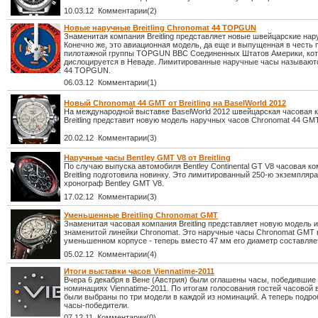
10.03.12 Комментарии(2)
Новые наручные Breitling Chronomat 44 TOPGUN
Знаменитая компания Breitling представляет новые швейцарские нар
Конечно же, это авиационная модель, да еще и выпущенная в честь
пилотажной группы TOPGUN ВВС Соединенных Штатов Америки, ко
дислоцируется в Неваде. Лимитированные наручные часы называют
44 TOPGUN.
06.03.12 Комментарии(1)
Новый Chronomat 44 GMT от Breitling на BaselWorld 2012
На международной выставке BaselWorld 2012 швейцарская часовая 
Breitling представит новую модель наручных часов Chronomat 44 GMT
20.02.12 Комментарии(3)
Наручные часы Bentley GMT V8 от Breitling
По случаю выпуска автомобиля Bentley Continental GT V8 часовая к
Breitling подготовила новинку. Это лимитированный 250-ю экземпляр
хронограф Bentley GMT V8.
17.02.12 Комментарии(3)
Уменьшенные Breitling Chronomat GMT
Знаменитая часовая компания Breitling представляет новую модель и
знаменитой линейки Chronomat. Это наручные часы Chronomat GMT 
уменьшенном корпусе - теперь вместо 47 мм его диаметр составляет
05.02.12 Комментарии(4)
Итоги выставки часов Viennatime-2011
Вчера 6 декабря в Вене (Австрия) были оглашены часы, победившие
номинациях Viennatime-2011. По итогам голосования гостей часовой 
были выбраны по три модели в каждой из номинаций. А теперь подро
часы-победители.
07.12.11 Комментарии(0)