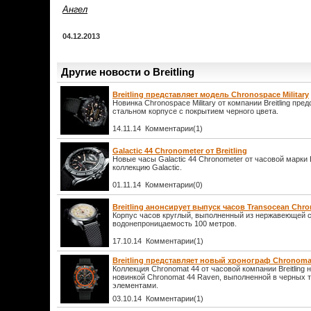
Ангел
04.12.2013
Другие новости о Breitling
Breitling представляет модель Chronospace Military
Новинка Chronospace Military от компании Breitling пре
стальном корпусе с покрытием черного цвета.
14.11.14 Комментарии(1)
Galactic 44 Chronometer от Breitling
Новые часы Galactic 44 Chronometer от часовой марки B
коллекцию Galactic.
01.11.14 Комментарии(0)
Breitling анонсирует выпуск часов Transocean Chro
Корпус часов круглый, выполненный из нержавеющей с
водонепроницаемость 100 метров.
17.10.14 Комментарии(1)
Breitling представляет новый хронограф Chronoma
Коллекция Chronomat 44 от часовой компании Breitling
новинкой Chronomat 44 Raven, выполненной в черных 
элементами.
03.10.14 Комментарии(1)