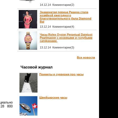
14.12.14 Комментарии(2)
Знаменитая певица Рианна стала
хозяйкой ежегодного
благотворительного бала Diamond
Bal
13.12.14 Комментарии(4)
Часы Rolex Oyster Perpetual Datejust
Pearlmaster с розовыми и голубыми
сапфирами.
13.12.14 Комментарии(3)
Все новости
Часовой журнал
Приметы и суеверия про часы
Швейцарские часы
циально
 28 800