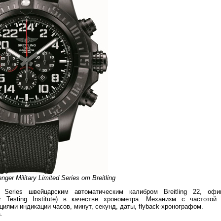
ger Military Limited Series от Breitling
d Series швейцарским автоматическим калибром Breitling 22, офи
r Testing Institute) в качестве хронометра. Механизм с частотой
циями индикации часов, минут, секунд, даты, flyback-хронографом.
.