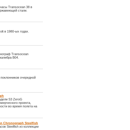
 часы Transocean 38 в
ержавеющей стали.
lt в 1980-ых годах.
онограф Transocean
калибра В04.
х поклонников очередной
aph
одели S3 ZeroG
мерческого проекта,
сти во время полета на
n Chronograph Steelfish
сов Steelfish из коллекции