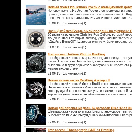
Новый полет Ив Jetman Росси с авиационной флоти
Человек-ракета Ив Jetman Росси в сопровождении ави
принадлежавших авиационной флотилии марки Breitling
в воздух во время авиашоу EAA AirVenture Oshkosh в 
05.08.13 Комментарии(1)
Часы Джеймса Бонда были проданы на аукционе Ch
26 июня на аукционе Christies Pop Culture, который п
Лондоне, часы от марки Breitling, украшающие запяст
«Джеймс Бонд 007: Шаровая молния», были проданы за
01.07.13 Комментарии(3)
Transocean Unitime Pilot от Breitling
Швейцарская часовая марка Breitling анонсирует вып
часов Transocean Unitime Pilot, выполненных в пилотск
выполнена в двух версиях: в корпусе из 18-каратного р
нержавеющей стали.
21.06.13 Комментарии(1)
Новая линия часов Breitling Avenger II
Швейцарский часовой бренд Breitling представил новую 
Первоначально линейка Avenger отличалась отменной
конструкцией с поперечными усилителями, большой з
коронки и утолщенным антибликовым сапфировым сте
07.06.13 Комментарии(3)
Новая дайверская модель Superocean Blue 42 от Bre
Швейцарская часовая марка Breitling анонсирует выпу
Superocean Blue 42, выпущенных лимитированным тир
27.05.13 Комментарии(1)
Transocean Chronograph GMT от Breitling