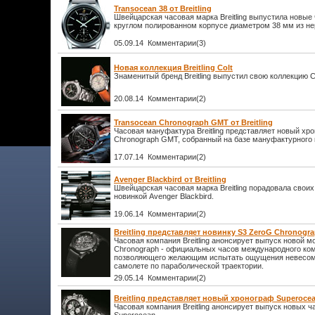
Transocean 38 от Breitling
Швейцарская часовая марка Breitling выпустила новые
круглом полированном корпусе диаметром 38 мм из н
05.09.14 Комментарии(3)
Новая коллекция Breitling Colt
Знаменитый бренд Breitling выпустил свою коллекцию Co
20.08.14 Комментарии(2)
Transocean Chronograph GMT от Breitling
Часовая мануфактура Breitling представляет новый хр
Chronograph GMT, собранный на базе мануфактурного 
17.07.14 Комментарии(2)
Avenger Blackbird от Breitling
Швейцарская часовая марка Breitling порадовала свои
новинкой Avenger Blackbird.
19.06.14 Комментарии(2)
Breitling представляет новинку S3 ZeroG Chronogr
Часовая компания Breitling анонсирует выпуск новой м
Chronograph - официальных часов международного ком
позволяющего желающим испытать ощущения невесомо
самолете по параболической траектории.
29.05.14 Комментарии(2)
Breitling представляет новый хронограф Superocea
Часовая компания Breitling анонсирует выпуск новых ча