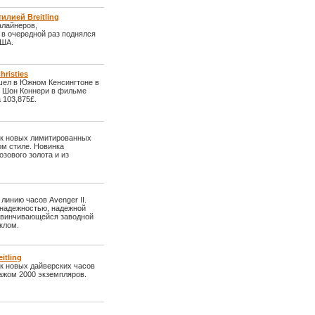
лией Breitling
алайнеров,
 в очередной раз поднялся
США.
risties
рошел в Южном Кенсингтоне в
ье Шон Коннери в фильме
 103,875£.
уск новых лимитированных
ом стиле. Новинка
озового золота и из
линию часов Avenger II.
 надежностью, надежной
авинчивающейся заводной
клом.
itling
ск новых дайверских часов
ажом 2000 экземпляров.