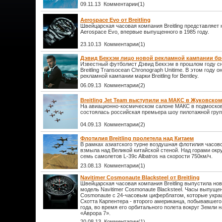
09.11.13 Комментарии(1)
Aerospace Evo от Breitling
Швейцарская часовая компания Breitling представляет
Aerospace Evo, впервые выпущенного в 1985 году.
23.10.13 Комментарии(1)
Дэвид Бекхэм лицо новой рекламной кампании бренд
Известный футболист Дэвид Бекхэм в прошлом году с
Breitling Transocean Chronograph Unitime. В этом году 
рекламной кампании марки Breitling for Bentley.
06.09.13 Комментарии(2)
Breitling Jet Team выступили на МАКС в Жуковском
На авиационно-космическом салоне МАКС в подмоско
состоялась российская премьера шоу пилотажной группы
04.09.13 Комментарии(2)
Флотилия Breitling пролетела над Китаем
В рамках азиатского турне воздушная флотилия часовой
взмыла над Великой китайской стеной. Над горами окр
семь самолетов L-39c Albatros на скорости 750км/ч.
23.08.13 Комментарии(1)
Navitimer Cosmonaute Blacksteel от Breitling
Швейцарская часовая компания Breitling выпустила н
модель Navitimer Cosmonaute Blacksteel. Часы выпущены 
Cosmonaute с 24-часовым циферблатом, которые укра
Скотта Карпентера - второго американца, побывавшего
года, во время его орбитального полета вокруг Земли 
«Аврора 7».
20.08.13 Комментарии(1)