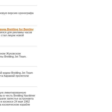
 новую версию хронографа
а Breitling for Bentley
нялся для рекламы часов
он стал лицом новой
вном Жуковском
 Breitling Jet Team.
 марки Breitling Jet Team
уга Карамай пролетели
овую лимитированную
в честь Breitling Navitimer
шали запястье астронавта
 в космосе 24 мая 1962
на космическом корабле