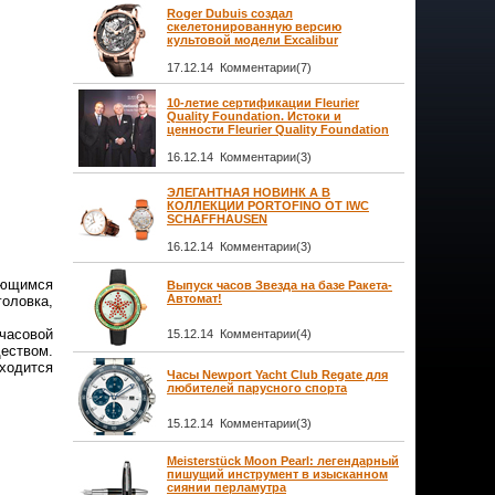
Roger Dubuis создал
скелетонированную версию
культовой модели Excalibur
17.12.14 Комментарии(7)
10-летие сертификации Fleurier
Quality Foundation. Истоки и
ценности Fleurier Quality Foundation
16.12.14 Комментарии(3)
ЭЛЕГАНТНАЯ НОВИНК А В
КОЛЛЕКЦИИ PORTOFINO ОТ IWC
SCHAFFHAUSEN
16.12.14 Комментарии(3)
ающимся
Выпуск часов Звезда на базе Ракета-
Автомат!
оловка,
часовой
15.12.14 Комментарии(4)
ществом.
аходится
Часы Newport Yacht Club Regate для
любителей парусного спорта
15.12.14 Комментарии(3)
Meisterstück Moon Pearl: легендарный
пишущий инструмент в изысканном
сиянии перламутра