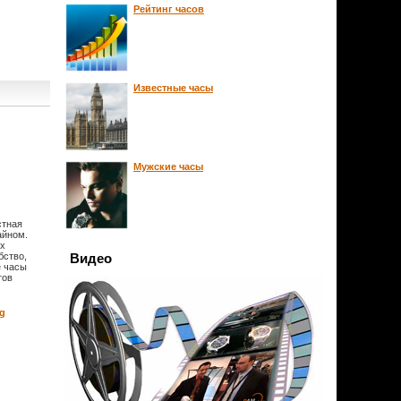
Рейтинг часов
Известные часы
Мужские часы
стная
айном.
ых
бство,
Видео
е часы
тов
g