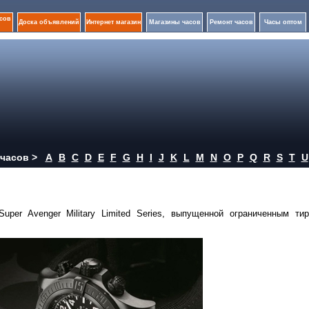
сов
Доска объявлений
Интернет магазин
Магазины часов
Ремонт часов
Часы оптом
часов >
A
B
C
D
E
F
G
H
I
J
K
L
M
N
O
P
Q
R
S
T
U
Super Avenger Military Limited Series, выпущенной ограниченным ти