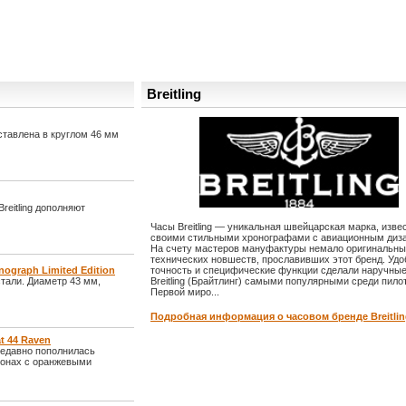
Breitling
дставлена в круглом 46 мм
reitling дополняют
Часы Breitling — уникальная швейцарская марка, изве
своими стильными хронографами с авиационным диз
На счету мастеров мануфактуры немало оригинальн
технических новшеств, прославивших этот бренд. Удо
nograph Limited Edition
точность и специфические функции сделали наручны
тали. Диаметр 43 мм,
Breitling (Брайтлинг) самыми популярными среди пило
Первой миро...
Подробная информация о часовом бренде Breitlin
t 44 Raven
 недавно пополнилась
тонах с оранжевыми