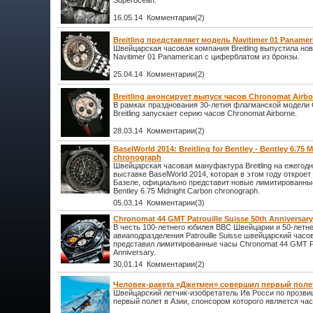
Superocean.
16.05.14 Комментарии(2)
Breitling представляет модель Navitimer 01 Panamer
Швейцарская часовая компания Breitling выпустила н
Navitimer 01 Panamerican с циферблатом из бронзы.
25.04.14 Комментарии(2)
Breitling анонсирует выпуск часов Chronomat Airbo
В рамках празднования 30-летия флагманской модели 
Breitling запускает серию часов Chronomat Airborne.
28.03.14 Комментарии(2)
BaselWorld 2014: Breitling for Bentley - Bentley 6.75
chronograph
Швейцарская часовая мануфактура Breitling на ежего
выставке BaselWorld 2014, которая в этом году откроет
Базеле, официально представит новые лимитированные ча
Bentley 6.75 Midnight Carbon chronograph.
05.03.14 Комментарии(3)
Chronomat 44 GMT Patrouille Suisse 50th Anniversary 
В честь 100-летнего юбилея ВВС Швейцарии и 50-летн
авиаподразделения Patrouille Suisse швейцарский часово
представил лимитированные часы Chronomat 44 GMT Patr
Anniversary.
30.01.14 Комментарии(2)
Человек-ракета «Джетмен» совершил первый поле
Швейцарский летчик-изобретатель Ив Росси по прозв
первый полет в Азии, спонсором которого является часо