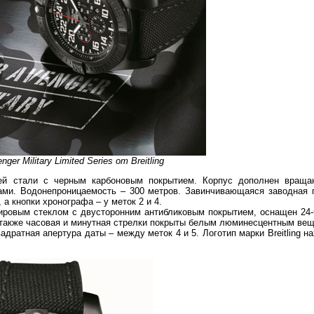
ger Military Limited Series от Breitling
ей стали с черным карбоновым покрытием. Корпус дополнен вращ
ми. Водонепроницаемость – 300 метров. Завинчивающаяся заводная г
а кнопки хронографа – у меток 2 и 4.
ровым стеклом с двусторонним антибликовым покрытием, оснащен 24-
а также часовая и минутная стрелки покрыты белым люминесцентным ве
адратная апертура даты – между меток 4 и 5. Логотип марки Breitling н