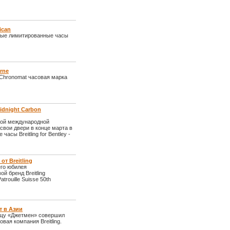
ican
овые лимитированные часы
rne
Chronomat часовая марка
 Midnight Carbon
дной международной
 свои двери в конце марта в
сы Breitling for Bentley -
от Breitling
его юбилея
й бренд Breitling
ouille Suisse 50th
т в Азии
ищу «Джетмен» совершил
вая компания Breitling.