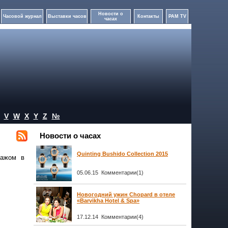
Новости о
Часовой журнал
Выставки часов
Контакты
PAM TV
часах
V
W
X
Y
Z
№
Новости о часах
Quinting Bushido Collection 2015
ражом в
05.06.15 Комментарии(1)
Новогодний ужин Chopard в отеле
«Barvikha Hotel & Spa»
17.12.14 Комментарии(4)