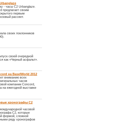
Urbanglaze
у - часы С2 Urbanglaze.
d предлагает своим
покрытого первым
розовый рассвет.
вала своих поклонников
0).
ыпуск своей очередной
тся как «Черный асфальт».
ord на BaselWorld 2012
яет вниманию всех
оригинальных часов
овой компании Concord,
а на ежегодной выставке
новые хронографы С2
 международной часовой
нографа С2, которые
ой формой, сложной
рными ряду хронографов