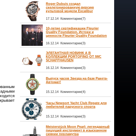
Roger Dubuis создал
скелетонированную версию
культовой модели Excalibur
17.12.14 Комментарии(7)
10-летие сертификации Fleurier
Quality Foundation. Истоки и
ценности Fleurier Quality Foundation
16.12.14 Комментарии(3)
ЭЛЕГАНТНАЯ НОВИНК А В
КОЛЛЕКЦИИ PORTOFINO ОТ IWC
SCHAFFHAUSEN
16.12.14 Комментарии(3)
Выпуск часов Звезда на базе Ракета-
Автомат!
ованным
ладными
15.12.14 Комментарии(4)
ходится
крывает
Часы Newport Yacht Club Regate для
любителей парусного спорта
15.12.14 Комментарии(3)
Meisterstück Moon Pearl: легендарный
пишущий инструмент в изысканном
сиянии перламутра