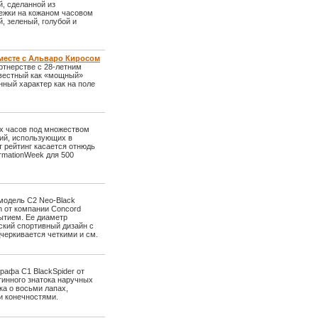
, сделанной из
ежки на кожаном часовом
, зеленый, голубой и
вместе с Альваро Киросом
ртнерстве с 28-летним
звестный как «мощный»
ный характер как на поле
х часов под множеством
ий, использующих в
 рейтинг касается отнюдь
rmationWeek для 500
модель C2 Neo-Black
h от компании Concord
ытием. Ее диаметр
ский спортивный дизайн с
черкивается четкими и см.
рафа C1 BlackSpider от
тинного знатока наручных
ка о восьми лапах,
и конечностями.