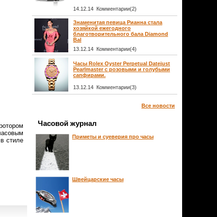
14.12.14 Комментарии(2)
Знаменитая певица Рианна стала
хозяйкой ежегодного
благотворительного бала Diamond
Bal
13.12.14 Комментарии(4)
Часы Rolex Oyster Perpetual Datejust
Pearlmaster с розовыми и голубыми
сапфирами.
13.12.14 Комментарии(3)
Все новости
Часовой журнал
ротором
часовым
Приметы и суеверия про часы
 в стиле
Швейцарские часы