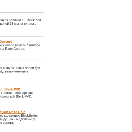
пуск новинки C1 Black and
щиной 15 мм из титана с
Concord
ск новой модели Saratoga
oga Race Course.
т выпуск новых часов для
ady, выполненные в
ph Black PVD
e Course швейцарская
ronograph Black PVD.
illon Rose Gold
ю коллекцию BlackSpider
редыдущими моделями, у
о золота.