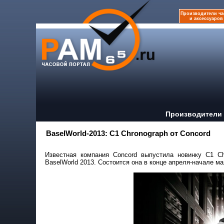
Производители ча
и аксессуаров
Производители 
BaselWorld-2013: C1 Chronograph от Concord
Известная компания Concord выпустила новинку C1 Ch
BaselWorld 2013. Состоится она в конце апреля-начале ма