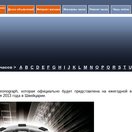
сов
Доска объявлений
Интернет магазин
Магазины часов
Ремонт часов
Часы оптом
часов >
A
B
C
D
E
F
G
H
I
J
K
L
M
N
O
P
Q
R
S
T
U
ronograph, которая официально будет представлена на ежегодной в
я 2013 года в Швейцарии.