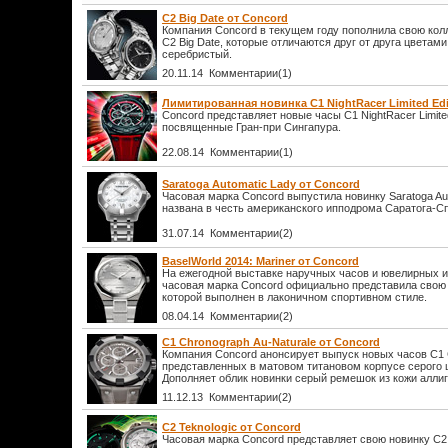
C2 Big Date от Concord
Компания Concord в текущем году пополнила свою ко
C2 Big Date, которые отличаются друг от друга цветам
серебристый.
20.11.14 Комментарии(1)
Лимитированная новинка C1 NightRacer Limited Edi
Concord представляет новые часы C1 NightRacer Limited 
посвященные Гран-при Сингапура.
22.08.14 Комментарии(1)
Saratoga Automatic Lady от Concord
Часовая марка Concord выпустила новинку Saratoga Aut
названа в честь американского ипподрома Саратога-Сп
31.07.14 Комментарии(2)
BaselWorld 2014: Mariner от Concord
На ежегодной выставке наручных часов и ювелирных и
часовая марка Concord официально представила свою н
которой выполнен в лаконичном спортивном стиле.
08.04.14 Комментарии(2)
C1 Chronograph Au-Naturale от Concord
Компания Concord анонсирует выпуск новых часов C1 
представленных в матовом титановом корпусе серого 
Дополняет облик новинки серый ремешок из кожи аллиг
11.12.13 Комментарии(2)
C2 Teknologic от Concord
Часовая марка Concord представляет свою новинку C2 T