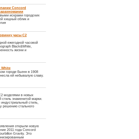
омпании Concord
е арахномании
овыми искрами городских
ей хищный облик и
ытия
новинку часы C2
дной ежегодной часовой
ograph Black&White,
енность жизни и
 White
ом городе Бьенн в 1908
инесла ей небывалую славу.
C2 моделями в новых
 стиль знаменитой марки.
 индустриальный стиль,
му решению стального
 появления открыли новую
ние 2011 года Concord
billon Gravity. Это
тонизированным