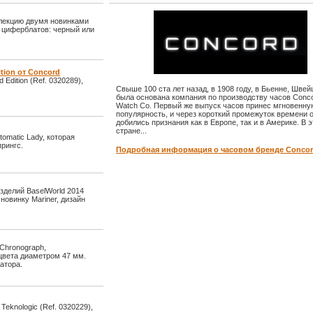
ллекцию двумя новинками
и циферблатов: черный или
tion от Concord
Edition (Ref. 0320289),
Свыше 100 ста лет назад, в 1908 году, в Бьенне, Швей
была основана компания по производству часов Conc
Watch Co. Первый же выпуск часов принес мгновенну
популярность, и через короткий промежуток времени 
добились признания как в Европе, так и в Америке. В 
стране...
omatic Lady, которая
рингс.
Подробная информация о часовом бренде Conco
зделий BaselWorld 2014
овинку Mariner, дизайн
Chronograph,
цвета диаметром 47 мм.
атора.
eknologic (Ref. 0320229),