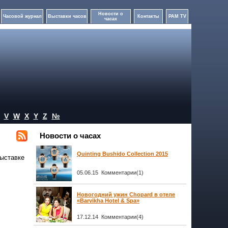
Новости о
Часовой журнал
Выставки часов
Контакты
PAM TV
часах
V
W
X
Y
Z
№
Новости о часах
Quinting Bushido Collection 2015
ыставке
05.06.15 Комментарии(1)
Новогодний ужин Chopard в отеле
«Barvikha Hotel & Spa»
17.12.14 Комментарии(4)