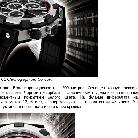
 C1 Chronograph от Concord
тана. Водонепроницаемость – 200 метров. Оснащен корпус фиксир
 вставками. Черный циферблат с «кирпичной» отделкой оснащен нак
есцентным покрытием белого цвета. На фланце циферблата на
ся у меток 12, 6 и 9, а апертура даты – в положении «3 часа». За
 установленное также и на задней крышке.