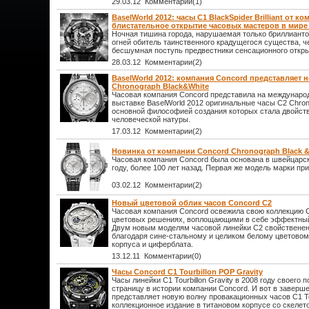
29.03.12 Комментарии(1)
BaselWorld 2012: часы C1 BlackSpider Brilliant от к
блистательное открытие часовых мастеров в мир
Ночная тишина города, нарушаемая только бриллиант
огней обитель таинственного крадущегося существа, ч
бесшумная поступь предвестники сенсационного откр
28.03.12 Комментарии(2)
BaselWorld 2012: компания Concord представляет 
Chronograph Black&White
Часовая компания Concord представила на междунаро
выставке BaselWorld 2012 оригинальные часы C2 Chron
основной философией создания которых стала двойств
человеческой натуры.
17.03.12 Комментарии(2)
Новинка от компании Concord Chronograph Black &
Часовая компания Concord была основана в швейцарск
году, более 100 лет назад. Первая же модель марки пр
03.02.12 Комментарии(2)
Новый цветовой облик часов Concord С2
Часовая компания Concord освежила свою коллекцию 
цветовых решениях, воплощающими в себе эффектный
Двум новым моделям часовой линейки C2 свойственен
благодаря сине-стальному и целиком белому цветово
корпуса и циферблата.
13.12.11 Комментарии(0)
Часы Concord C1 Tourbillon POP Gravity
Часы линейки C1 Tourbillon Gravity в 2008 году своего
страницу в истории компании Concord. И вот в заверше
представляет новую волну провакационных часов C1 Tour
коллекционное издание в титановом корпусе со скеле