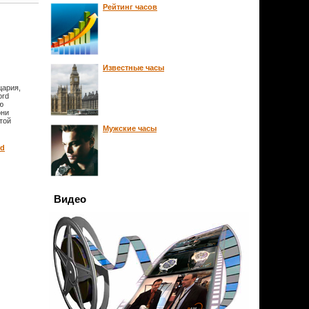
Рейтинг часов
Известные часы
цария,
ord
ю
они
этой
Мужские часы
rd
Видео