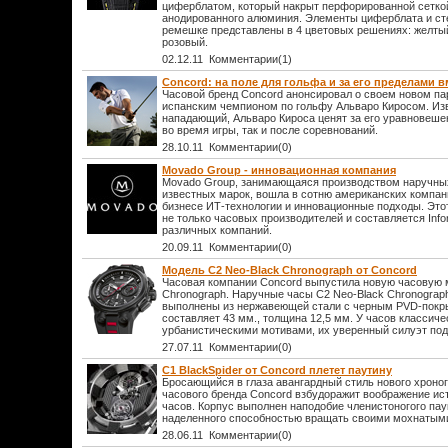
циферблатом, который накрыт перфорированной сеткой
анодированного алюминия. Элементы циферблата и ст
ремешке представлены в 4 цветовых решениях: желтый
розовый.
02.12.11 Комментарии(1)
Concord: на поле для гольфа и за его пределами 
Часовой бренд Concord анонсировал о своем новом па
испанским чемпионом по гольфу Альваро Киросом. И
нападающий, Альваро Кироса ценят за его уравновешен
во время игры, так и после соревнований.
28.10.11 Комментарии(0)
Movado Group - инновационная компания
Movado Group, занимающаяся производством наручны
известных марок, вошла в сотню американских компан
бизнесе ИТ-технологии и инновационные подходы. Этот
не только часовых производителей и составляется Info
различных компаний.
20.09.11 Комментарии(0)
Модель C2 Neo-Black Chronograph от Concord
Часовая компании Concord выпустила новую часовую 
Chronograph. Наручные часы C2 Neo-Black Chronograp
выполнены из нержавеющей стали с черным PVD-покр
составляет 43 мм., толщина 12,5 мм. У часов классиче
урбанистическими мотивами, их уверенный силуэт под
27.07.11 Комментарии(0)
C1 BlackSpider от Concord плетет паутину
Бросающийся в глаза авангардный стиль нового хроног
часового бренда Concord взбудоражит воображение ис
часов. Корпус выполнен наподобие членистоногого пау
наделенного способностью вращать своими мохнатым
28.06.11 Комментарии(0)