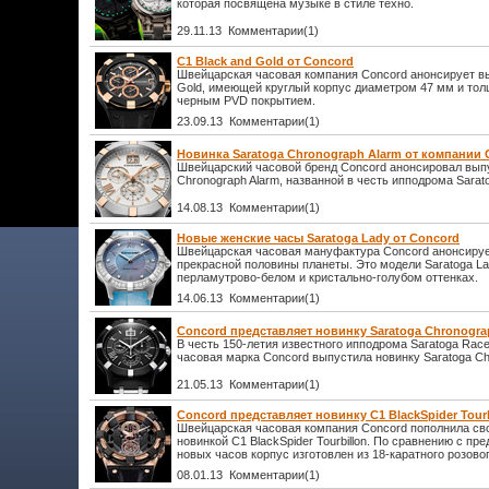
которая посвящена музыке в стиле техно.
29.11.13 Комментарии(1)
C1 Black and Gold от Concord
Швейцарская часовая компания Concord анонсирует вы
Gold, имеющей круглый корпус диаметром 47 мм и тол
черным PVD покрытием.
23.09.13 Комментарии(1)
Новинка Saratoga Chronograph Alarm от компании 
Швейцарский часовой бренд Concord анонсировал выпу
Chronograph Alarm, названной в честь ипподрома Sarat
14.08.13 Комментарии(1)
Новые женские часы Saratoga Lady от Concord
Швейцарская часовая мануфактура Concord анонсируе
прекрасной половины планеты. Это модели Saratoga L
перламутрово-белом и кристально-голубом оттенках.
14.06.13 Комментарии(1)
Concord представляет новинку Saratoga Chronogra
В честь 150-летия известного ипподрома Saratoga Rac
часовая марка Concord выпустила новинку Saratoga Ch
21.05.13 Комментарии(1)
Concord представляет новинку C1 BlackSpider Tourb
Швейцарская часовая компания Concord пополнила сво
новинкой C1 BlackSpider Tourbillon. По сравнению с п
новых часов корпус изготовлен из 18-каратного розовог
08.01.13 Комментарии(1)