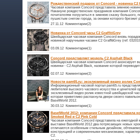
Рождественский подарок от Concord - новинка С2 
Часовая компания Concord представила зимнюю новинк
Накануне рождественских праздников компания Concor
почитателям погрузиться в зимнюю сказку большого, 
пушистым снегом города, за окнами которого брезжит 
27.11.12 Комментарии(2)
Новинка от Concord часы C2 GraffitiGrey
Швейцарская часовая компания Concord вновь порадо
новинкой наручными часами C2 GraffitiGrey (ref. 032019
03.09.12 Комментарии(1)
Concord представляет модель C2 Asphalt Black
Швейцарская часовая компания Concord анонсирует в
новинки - C2 Asphalt Black, название которой переводи
02.07.12 Комментарии(2)
Новости pam65.ru: эксклюзивный видео ролик Conc
Информационный часовой портал pam65.ru представл
любителей высокого часового искусства и ценителей 
эксклюзивный видео ролик известной швейцарской час
которая приветливо распахнула двери своего павильон
BaselWorld 2012.
30.03.12 Комментарии(1)
BaselWorld 2012: компания Concord представила 
Smoked Red и C2 Pink Cold
Часовая компания Concord представила на ежегодной
выставке BaselWorld 2012 два потрясающих новых хро
отличаются особенным стильным дизайном, обтекаем
конструкцией и современными механизмами, характе
С2.