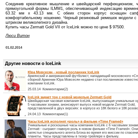
Соединив креативное мышление и швейцарский перфекционизм, ч
прямоугольной формы ILMM1, обеспечивающий индексацию времени 
63.32 мм x 43.13 мм. С обеих сторон корпус оснащен сапф
комфортабельному ношению. Черный резиновый ремешок модели с 
штрихом великолепного дизайна.
Купить часы Zermatt Gold VII от IceLink можно по цене $ 97500.
Люси Витон
01.02.2014
Другие новости о IceLink
Юра Мовсесян - новый посланник IceLink
Армянский и американский футболист, нападающий московского «Сп
сборной Армении Юра Мовсесян недавно стал посланником известн
компании IceLink.
25.03.14 Комментарии(2)
IceLink задает тон с новой моделью Zermatt Gold
Швейцарская часовая компания IceLink, выпускающая уникальные х
5 часовыми зонами, анонсирует выпуск новой модели Zermatt Gold,
представленной в двух версиях: в корпусе из 18К белого и 18К розово
24.04.13 Комментарии(1)
Часы IceLink исполнят «роль» в фильме «Time Framed»
Уникальные и роскошные часы компании IceLink с 6 часовыми зона
Zermatt - сыграют главную роль в новом фильме «Time Framed». Они
запястье специального агента Блэка во время его миссии по спасен
планеты. Часы представлены в тизер-трейлере к фильму.