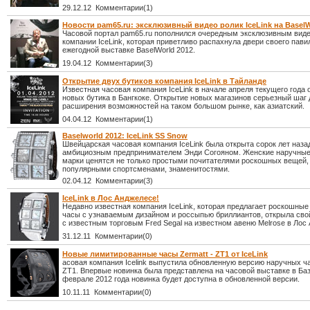
29.12.12 Комментарии(1)
Новости pam65.ru: эксклюзивный видео ролик IceLink на BaselW
Часовой портал pam65.ru пополнился очередным эксклюзивным вид
компании IceLink, которая приветливо распахнула двери своего пави
ежегодной выставке BaselWorld 2012.
19.04.12 Комментарии(3)
Открытие двух бутиков компания IceLink в Тайланде
Известная часовая компания IceLink в начале апреля текущего года 
новых бутика в Бангкоке. Открытие новых магазинов серьезный шаг 
расширения возможностей на таком большом рынке, как азиатский.
04.04.12 Комментарии(1)
Baselworld 2012: IceLink SS Snow
Швейцарская часовая компания IceLink была открыта сорок лет наз
амбициозным предпринимателем Энди Согояном. Женские наручные
марки ценятся не только простыми почитателями роскошных вещей, 
популярными спортсменами, знаменитостями.
02.04.12 Комментарии(3)
IceLink в Лос Анджелесе!
Недавно известная компания IceLink, которая предлагает роскошны
часы с узнаваемым дизайном и россыпью бриллиантов, открыла сво
с известным торговым Fred Segal на известном авеню Melrose в Лос
31.12.11 Комментарии(0)
Новые лимитированные часы Zermatt - ZT1 от IceLink
асовая компания Icelink выпустила обновленную версию наручных ча
ZT1. Впервые новинка была представлена на часовой выставке в Баз
феврале 2012 года новинка будет доступна в обновленной версии.
10.11.11 Комментарии(0)