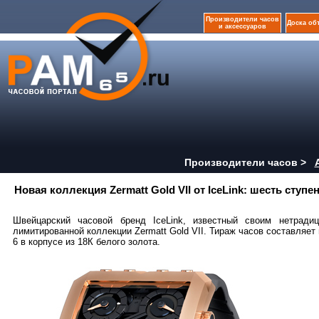
Производители часов
Доска об
и аксессуаров
Производители часов >
Новая коллекция Zermatt Gold VII от IceLink: шесть ступ
Швейцарский часовой бренд IceLink, известный своим нетради
лимитированной коллекции Zermatt Gold VII. Тираж часов составляет 
6 в корпусе из 18К белого золота.