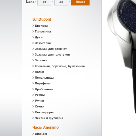
Цена
-
-
-
S.T.Dupont
Брелоки
Гильотина
Духи
Зажигалки
Зажимы для банкнот
Зажимы для галстуков
Запонки
Кошельки, портмоне, бумажники
Папки
Пепельницы
Портфели
Пробойники
Ремни
Ручки
Сумки
Хьюмидоры
Чехлы и футляры
Часы Anonimo
Dino Zei