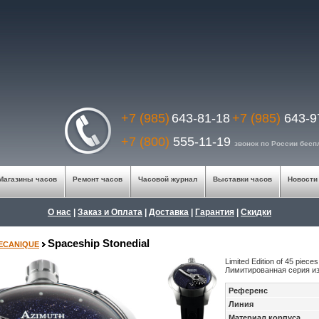
+7 (985)
643-81-18
+7 (985)
643-9
+7 (800)
555-11-19
звонок по России бес
Магазины часов
Ремонт часов
Часовой журнал
Выставки часов
Новости
О нас
|
Заказ и Оплата
|
Доставка
|
Гарантия
|
Скидки
Spaceship Stonedial
MECANIQUE
Limited Edition of
45 pieces
Лимитированная серия и
Референс
Линия
Материал корпуса