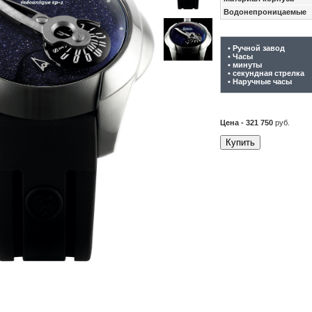
Водонепроницаемые
• Ручной завод
• Часы
• минуты
• секундная стрелка
• Наручные часы
Цена - 321 750
руб.