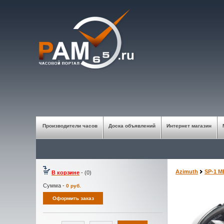
Производители часов
Доска объявлений
Интернет магазин
Azimuth
SP-1 
В корзине
- (0)
Сумма -
0
руб.