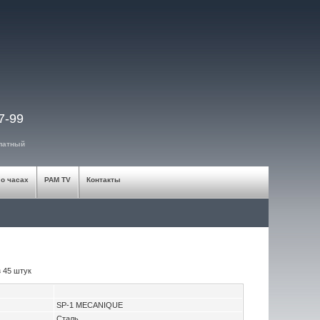
7-99
платный
 о часах
PAM TV
Контакты
з
45 штук
SP-1 MECANIQUE
Сталь