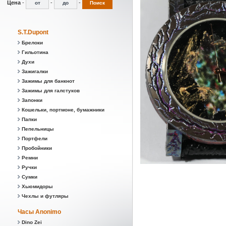
Цена
-
-
-
S.T.Dupont
Брелоки
Гильотина
Духи
Зажигалки
Зажимы для банкнот
Зажимы для галстуков
Запонки
Кошельки, портмоне, бумажники
Папки
Пепельницы
Портфели
Пробойники
Ремни
Ручки
Сумки
Хьюмидоры
Чехлы и футляры
Часы Anonimo
Dino Zei