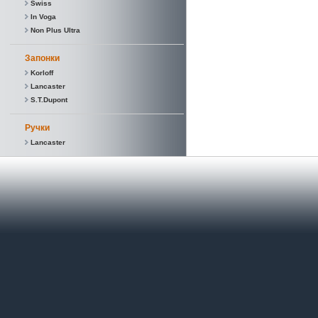
Swiss
In Voga
Non Plus Ultra
Запонки
Korloff
Lancaster
S.T.Dupont
Ручки
Lancaster