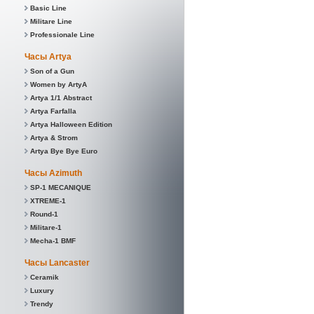
Basic Line
Militare Line
Professionale Line
Часы Artya
Son of a Gun
Women by ArtyA
Artya 1/1 Abstract
Artya Farfalla
Artya Halloween Edition
Artya & Strom
Artya Bye Bye Euro
Часы Azimuth
SP-1 MECANIQUE
XTREME-1
Round-1
Militare-1
Mecha-1 BMF
Часы Lancaster
Ceramik
Luxury
Trendy