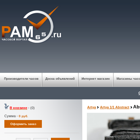
Производители часов
Доска объявлений
Интернет магазин
Магазины час
Ab
Artya
Artya 1/1 Abstract
В корзине
- (0)
Сумма -
0
руб.