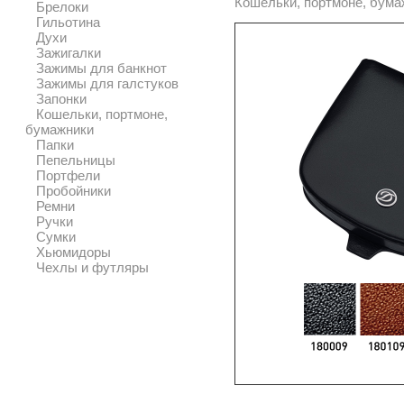
Кошельки, портмоне, бума
Брелоки
Гильотина
Духи
Зажигалки
Зажимы для банкнот
Зажимы для галстуков
Запонки
Кошельки, портмоне,
бумажники
Папки
Пепельницы
Портфели
Пробойники
Ремни
Ручки
Сумки
Хьюмидоры
Чехлы и футляры