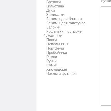
Ручки
Брелоки
Гильотина
Духи
Зажигалки
Зажимы для банкнот
Зажимы для галстуков
Запонки
Кошельки, портмоне,
бумажники
Папки
Пепельницы
Портфели
Пробойники
Ремни
Ручки
Сумки
Хьюмидоры
Чехлы и футляры