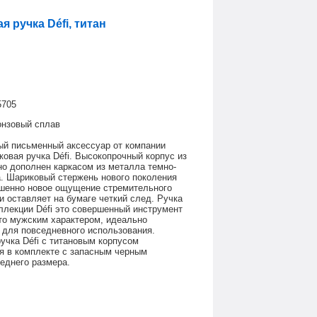
 ручка Défi, титан
5705
нзовый сплав
й письменный аксессуар от компании
ковая ручка Défi. Высокопрочный корпус из
но дополнен каркасом из металла темно-
а. Шариковый стержень нового поколения
шенно новое ощущение стремительного
и оставляет на бумаге четкий след. Ручка
ллекции Défi это совершенный инструмент
то мужским характером, идеально
для повседневного использования.
учка Défi с титановым корпусом
я в комплекте с запасным черным
еднего размера.