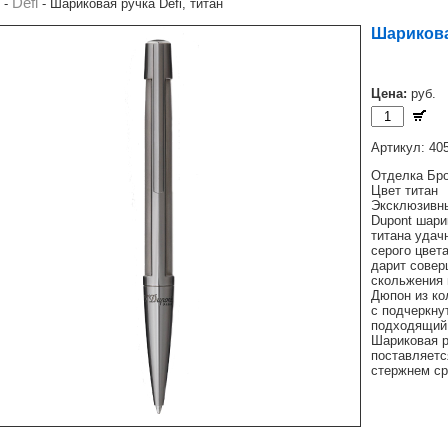
Défi
-
-
Шариковая ручка Défi, титан
Шариковая
Цена:
руб.
Артикул: 40
Отделка Бро
Цвет титан
Эксклюзивны
Dupont шари
титана удач
серого цвет
дарит совер
скольжения 
Дюпон из ко
с подчеркну
подходящий 
Шариковая р
поставляетс
стержнем ср