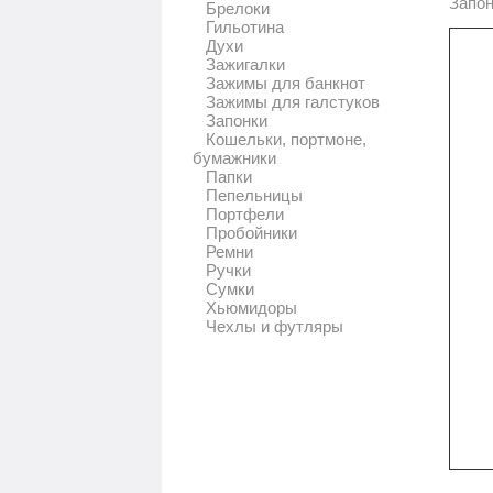
Запон
Брелоки
Гильотина
Духи
Зажигалки
Зажимы для банкнот
Зажимы для галстуков
Запонки
Кошельки, портмоне,
бумажники
Папки
Пепельницы
Портфели
Пробойники
Ремни
Ручки
Сумки
Хьюмидоры
Чехлы и футляры