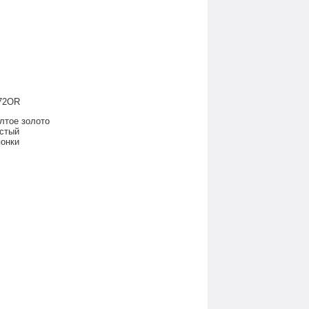
172OR
лтое золото
стый
онки