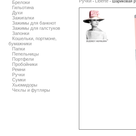
Ручки
Liberte
-
-
Шариковая ру
Брелоки
Гильотина
Духи
Зажигалки
Зажимы для банкнот
Зажимы для галстуков
Запонки
Кошельки, портмоне,
бумажники
Папки
Пепельницы
Портфели
Пробойники
Ремни
Ручки
Сумки
Хьюмидоры
Чехлы и футляры