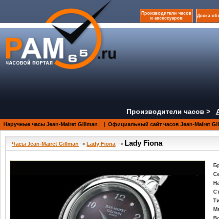
Производители часов
Доска об
и аксессуаров
Производители часов >
Наручные часы Jean-Mairet Gillman
|
|
Официальный сайт часов Jean-Mairet Gi
Lady Fiona
Часы Jean-Mairet Gillman
->
Lady Fiona
->
Б
С
Н
С
Т
М
В