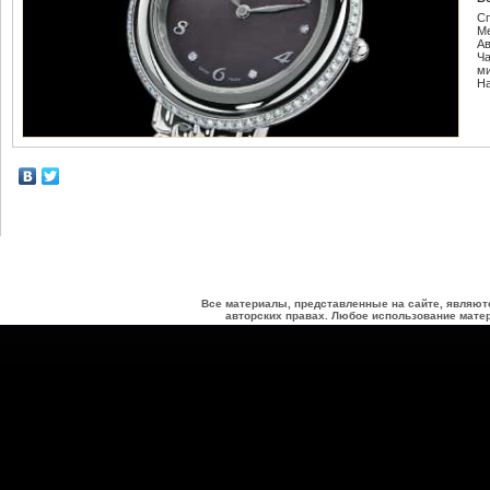
С
М
Ав
Ч
м
Н
Все материалы, представленные на сайте, являют
авторских правах. Любое использование матер