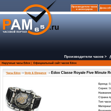
Производители часов
Доска об
и аксессуаров
Производители часов >
Наручные часы Edox
|
Официальный сайт часов Edox
Edox Classe Royale Five Minute R
Часы Edox
->
Style & Elegance
->
Бренд:
E
Серия:
S
Название
Страна п
Тип часо
Материал
Водонеп