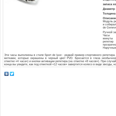
запаса х
Диаметр 
Толщина 
Описани
Модуль р
и собира
de Genev
Ручной з
Часы
минуты
репетир
прозрачн
Наручные
Эти часы выполнены в стиле Sport de luxe - редкий пример спортивного репетир
метками, которые окрашены в черный цвет PVD. Бросается в глаза необычное
отметке «4 часа») и кнопки активации репетира (на отметке «8 часов»). При случа
конца вы увидите, как под отметкой «12 часов» завертится колесо в виде звезды, н