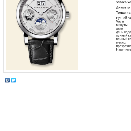
запаса х
Диаметр 
Толщина 
Ручной з
Часы
минуты
дата
день нед
лунный к
вечный к
месяц
прозрачн
Наручные