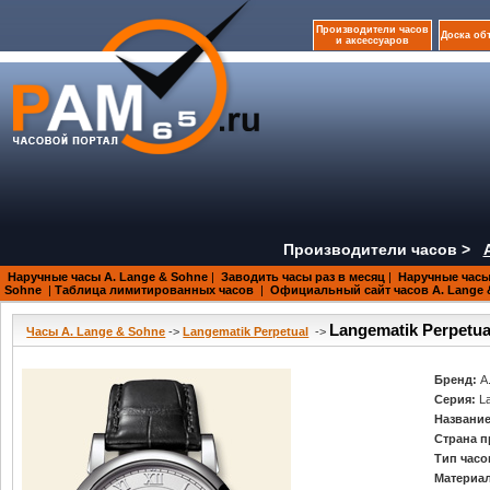
Производители часов
Доска об
и аксессуаров
Производители часов >
Наручные часы A. Lange & Sohne
|
Заводить часы раз в месяц
|
Наручные часы
Sohne
|
Таблица лимитированных часов
|
Официальный сайт часов A. Lange 
Langematik Perpetua
Часы A. Lange & Sohne
->
Langematik Perpetual
->
Бренд:
A
Серия:
L
Название
Страна п
Тип часо
Материал