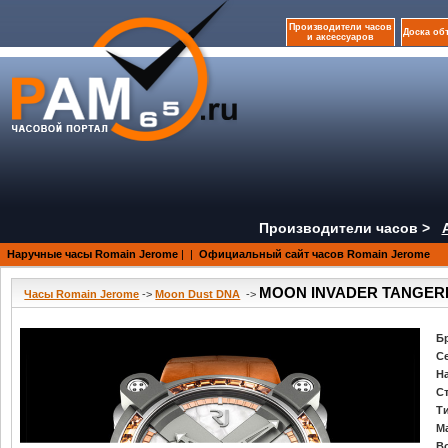
Производители часов
Доска об
и аксессуаров
Производители часов >
Наручные часы Romain Jerome
|
|
Официальный сайт часов Romain Jerome
MOON INVADER TANGERINE
Часы Romain Jerome
->
Moon Dust DNA
->
Б
С
Н
С
Т
М
В