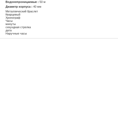
Водонепроницаемые :
50 м
Диаметр корпуса :
40 мм
Металлический браслет
Кварцевый
Хронограф
Часы
минуты
секундная стрелка
дата
Наручные часы