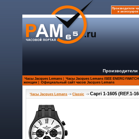
Производители ча
и аксессуаров
Производители 
Часы Jacques Lemans
|
Часы Jacques Lemans ISEE ENERGYWATCH -
женщин
|
Официальный сайт часов Jacques Lemans
Capri 1-1605 (REF.1-16
Часы Jacques Lemans
->
Classic
->