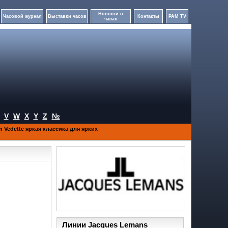
Новости о
Часовой журнал
Выставки часов
Контакты
PAM TV
часах
V
W
X
Y
Z
№
n Vedette яркая классика для ярких
Линии Jacques Lemans