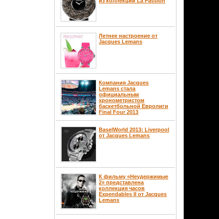
из коллекции La Passion
Летнее настроение от
Jacques Lemans
Компания Jacques
Lemans стала
официальным
хронометристом
баскетбольной Евролиги
Final Four 2013
BaselWorld 2013: Liverpool
от Jacques Lemans
К фильму «Неудержимые
2» представлена
коллекция часов
Expendables II от Jacques
Lemans