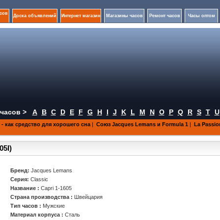
сов
Доска объявлений
Интернет магазин
Магазины часов
Ремонт часов
Часы оптом
часов >
A
B
C
D
E
F
G
H
I
J
K
L
M
N
O
P
Q
R
S
T
U
 как средство для хорошего сна
|
Союз Jacques Lemans и Formula 1
|
La Passio
05I)
Бренд:
Jacques Lemans
Серия:
Classic
Название :
Capri 1-1605
Страна производства :
Швейцария
Тип часов :
Мужские
Материал корпуса :
Сталь