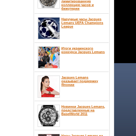
лимитированную
коллекцию часов и
бижутерии
Наручные часы Jacques
Lemans UEFA Champions
League
Итоги украинского
конкурса Jacques Lemans
Jacques Lemans
оказывает поддержку
Японии
Новинки Jacques Lemans,
представленные на
BaselWorld 2011
Часы Jacques Lemans на