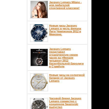
Jacques Lemans Milano -
для любителей
спортивной классики!
Новые часы Jacques
Lemans в честь финала
Лиги Чемпионов 2012 в
Мюнхене.
Jacques Lemans
представил
ограниченную серию
часов на «Финале
четырех»-2012
баскетбольной Евролиги
в Стамбуле
Новые часы на солнечной
батарее от Jacques
Lemans
Часовой бренд Jacques
Lemans совместно с
концерном Swarovski
выпустил