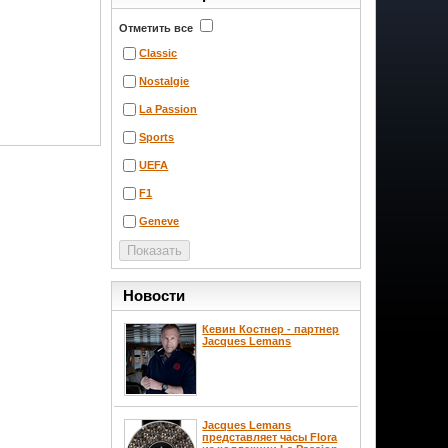
Отметить все
Classic
Nostalgie
La Passion
Sports
UEFA
F1
Geneve
Новости
Кевин Костнер - партнер
Jacques Lemans
Jacques Lemans
представляет часы Flora