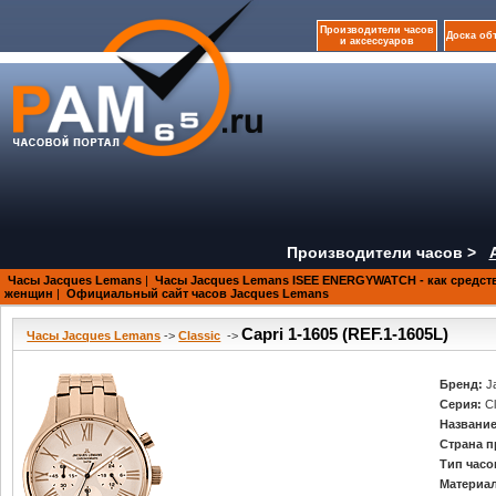
Производители часов
Доска об
и аксессуаров
Производители часов >
Часы Jacques Lemans
|
Часы Jacques Lemans ISEE ENERGYWATCH - как средст
женщин
|
Официальный сайт часов Jacques Lemans
Capri 1-1605 (REF.1-1605L)
Часы Jacques Lemans
->
Classic
->
Бренд:
J
Серия:
C
Название
Страна п
Тип часо
Материал