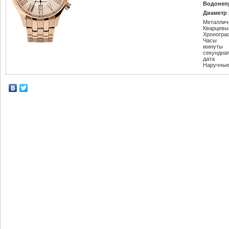
Водонеп
Диаметр 
Металлич
Кварцевы
Хроногра
Часы
минуты
секундна
дата
Наручные