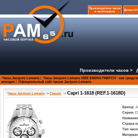
Производители часов
Доска об
и аксессуаров
Производители часов >
Часы Jacques Lemans
|
Часы Jacques Lemans ISEE ENERGYWATCH - как средст
женщин
|
Официальный сайт часов Jacques Lemans
Capri 1-1618 (REF.1-1618D)
Часы Jacques Lemans
->
Classic
->
Бренд:
J
Серия:
C
Название
Страна п
Тип часо
Материал