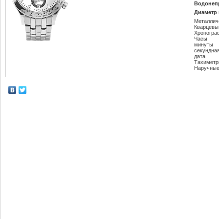
Водонеп
Диаметр 
Металлич
Кварцевы
Хроногра
Часы
минуты
секундна
дата
Тахиметр
Наручные