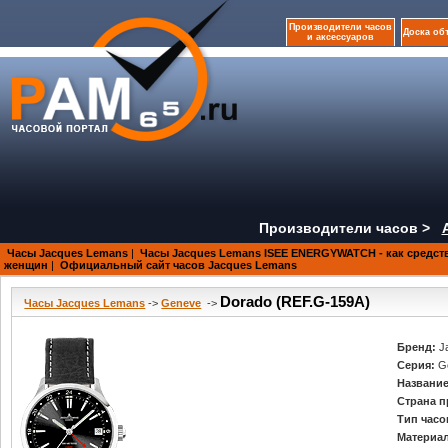
Производители часов
Доска об
и аксессуаров
Производители часов >
Часы Jacques Lemans
|
Часы Jacques Lemans ISEE ENERGYWATCH - как средст
женщин
|
Официальный сайт часов Jacques Lemans
Dorado (REF.G-159A)
Часы Jacques Lemans
->
Geneve
->
Бренд:
J
Серия:
G
Название
Страна п
Тип часо
Материал