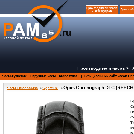
Производители часов
Доска об
и аксессуаров
Производители часов >
Часы-кузнечик
|
Наручные часы Chronoswiss
|
|
Официальный сайт часов Chr
Opus Chronograph DLC (REF.CH 
Часы Chronoswiss
->
Signature
->
Б
С
Н
С
Т
М
В