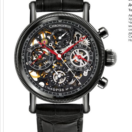
Д
Т
Ав
Х
Ч
м
се
да
С
Н