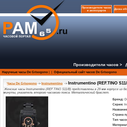
Производители часов
Доска об
и аксессуаров
Производители часов >
Наручные часы De Grisogono
|
|
Официальный сайт часов De Grisogono
Instrumentino (REF.TINO S11
Часы De Grisogono
->
Instrumentino
->
Женские часы Instrumentino (REF.TINO S11/B) представлены в 29 мм корпусе из 
минуты, указатель второго часового пояса. Металлический браслет.
Бренд:
D
Серия:
I
Название
Страна п
Тип часо
Материал