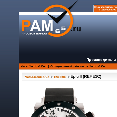
Производители ча
и аксессуаров
Производители 
Часы Jacob & Co
|
|
Официальный сайт часов Jacob & Co.
Epic II (REF.E1C)
Часы Jacob & Co
->
The Epic
->