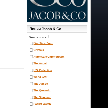
Линии Jacob & Co
Отметить все
Five Time Zone
Crystals
Automatic Chronograph
The Angel
H24 Collection
World GMT
The Jumbo
The Quenttin
The Standard
Pocket Watch