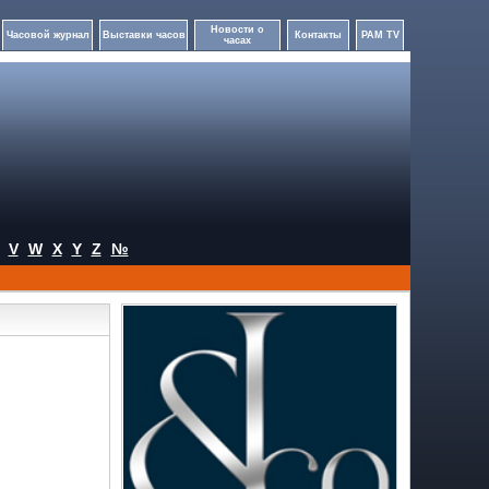
Новости о
Часовой журнал
Выставки часов
Контакты
PAM TV
часах
V
W
X
Y
Z
№