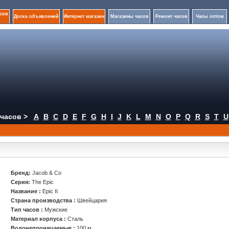
сов
Доска объявлений
Интернет магазин
Магазины часов
Ремонт часов
Часы оптом
часов >
A
B
C
D
E
F
G
H
I
J
K
L
M
N
O
P
Q
R
S
T
U
Бренд:
Jacob & Co
Серия:
The Epic
Название :
Epic II
Страна производства :
Швейцария
Тип часов :
Мужские
Материал корпуса :
Сталь
Водонепроницаемые :
100 м