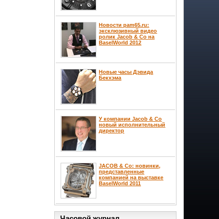
Новости pam65.ru:
эксклюзивный видео
ролик Jacob & Co на
BaselWorld 2012
Новые часы Дэвида
Бекхэма
У компании Jacob & Co
новый исполнительный
директор
JACOB & Co: новинки,
представленные
компанией на выставке
BaselWorld 2011
Часовой журнал