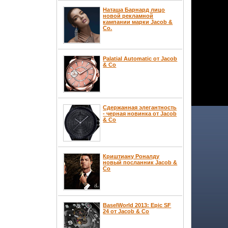
Наташа Барнард лицо
новой рекламной
кампании марки Jacob &
Co.
Palatial Automatic от Jacob
& Co
Сдержанная элегантность
- черная новинка от Jacob
& Co
Криштиану Роналду
новый посланник Jacob &
Co
BaselWorld 2013: Epic SF
24 от Jacob & Co