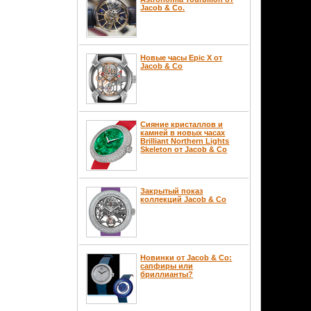
Jacob & Co.
Новые часы Epic X от
Jacob & Co
Сияние кристаллов и
камней в новых часах
Brilliant Northern Lights
Skeleton от Jacob & Co
Закрытый показ
коллекций Jacob & Co
Новинки от Jacob & Co:
сапфиры или
бриллианты?