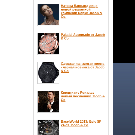
Наташа Барнард лицо
новой рекламной
кампании марки Jacob &
Co.
Palatial Automatic от Jacob
& Co
Сдержанная элегантность
- черная новинка от Jacob
& Co
Криштиану Роналду
новый посланник Jacob &
Co
BaselWorld 2013: Epic SF
24 от Jacob & Co