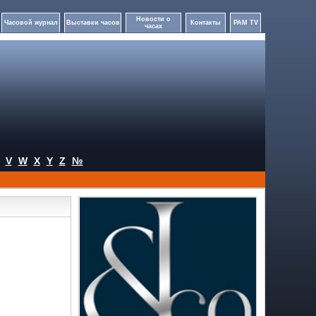
Новости о
Часовой журнал
Выставки часов
Контакты
PAM TV
часах
V
W
X
Y
Z
№