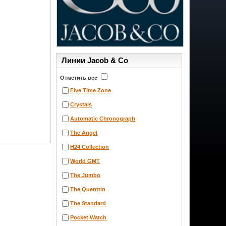
Линии Jacob & Co
Отметить все
Five Time Zone
Crystals
Automatic Chronograph
The Angel
H24 Collection
World GMT
The Jumbo
The Quenttin
The Standard
Pocket Watch