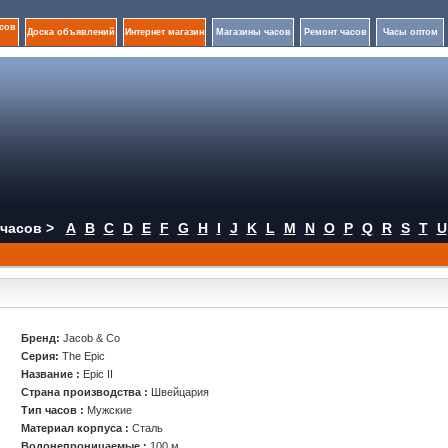
сов
Доска объявлений
Интернет магазин
Магазины часов
Ремонт часов
Часы оптом
часов >
A
B
C
D
E
F
G
H
I
J
K
L
M
N
O
P
Q
R
S
T
U
Бренд:
Jacob & Co
Серия:
The Epic
Название :
Epic II
Страна производства :
Швейцария
Тип часов :
Мужские
Материал корпуса :
Сталь
Водонепроницаемые :
100 м