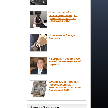
Новости pam65.ru:
эксклюзивный видео
ролик Jacob & Co на
BaselWorld 2012
Новые часы Дэвида
Бекхэма
У компании Jacob & Co
новый исполнительный
директор
JACOB & Co: новинки,
представленные
компанией на выставке
BaselWorld 2011
Часовой журнал