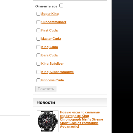
Отметить все
Super King
Subcommander
First Cuda
Master Cuda
King Cuda
Bara Cuda
King Subdiver
King Subchronodive
Princess Cuda
Новости
Новые часы «с сильным
характером» King
Chronograph Men's Xtreme
Sport Chic от компании
Aquanautic!