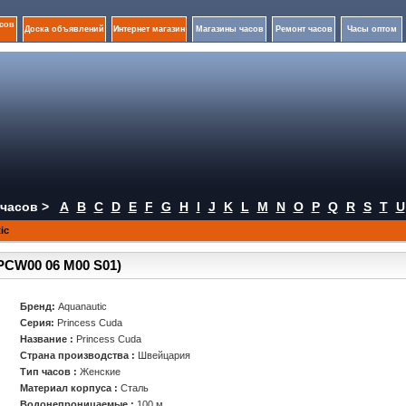
сов
Доска объявлений
Интернет магазин
Магазины часов
Ремонт часов
Часы оптом
часов >
A
B
C
D
E
F
G
H
I
J
K
L
M
N
O
P
Q
R
S
T
U
ic
.PCW00 06 M00 S01)
Бренд:
Aquanautic
Серия:
Princess Cuda
Название :
Princess Cuda
Страна производства :
Швейцария
Тип часов :
Женские
Материал корпуса :
Сталь
Водонепроницаемые :
100 м