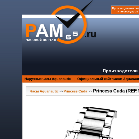
Производители ча
и аксессуаров
Производители 
Наручные часы Aquanautic
|
|
Официальный сайт часов Aquanaut
Princess Cuda (REF
Часы Aquanautic
->
Princess Cuda
->