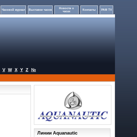
Новости о
Часовой журнал
Выставки часов
Контакты
PAM TV
часах
V
W
X
Y
Z
№
Линии Aquanautic