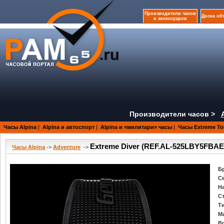
Производители часов
Доска об
и аксессуаров
Производители часов >
Часы Alpina
|
Alpina и автоспорт
|
Alpina и «милитари» часы
|
Часы Extreme Tou
Extreme Diver (REF.AL-525LBY5FBAE
Часы Alpina
->
Adventure
->
Б
С
Н
С
Т
М
В