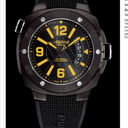
за
Д
Т
Ав
Ч
м
се
да
Н