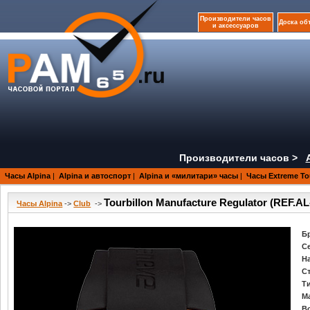
Производители часов
Доска об
и аксессуаров
Производители часов >
Часы Alpina
|
Alpina и автоспорт
|
Alpina и «милитари» часы
|
Часы Extreme Tou
Tourbillon Manufacture Regulator (REF.
Часы Alpina
->
Club
->
Б
С
Н
С
Т
М
В