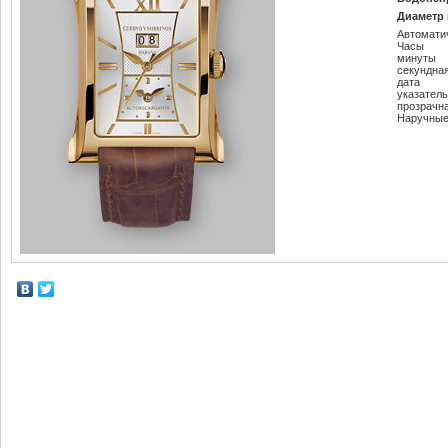
Диаметр 
Автомати
Часы
минуты
секундна
дата
указатель
прозрачн
Наручные