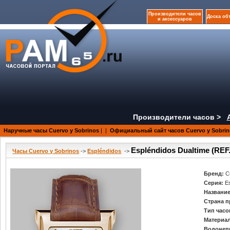
Производители часов
Доска об
и аксессуаров
Производители часов >
Наручные часы Cuervo y Sobrinos
|
|
Официальный сайт часов Cuervo y Sobrin
Espléndidos Dualtime (REF
Часы Cuervo y Sobrinos
->
Espléndidos
->
Бренд:
C
Серия:
E
Название
Страна п
Тип часо
Материал
Водонеп