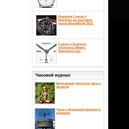
Новинки Cuervo y
Sobrinos на выставке
часов BaselWorld 2011
Cuervo y Sobrinos
спонсоры Milano-
Sanremos Cup
Часовой журнал
Бронзовые часы или часы с
загаром
Часы с функцией мирового
времени