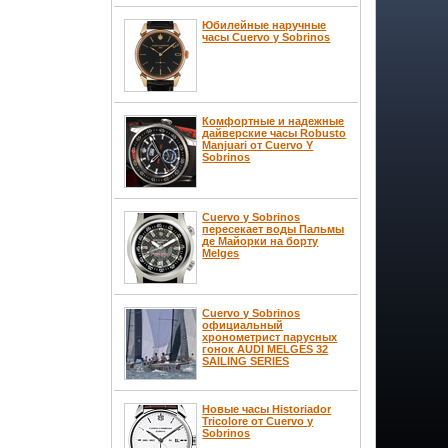
Юбилейные наручные
часы Cuervo y Sobrinos
Комфортные и надежные
дайверские часы Robusto
Manjuari от Cuervo Y
Sobrinos
Cuervo y Sobrinos
пересекает воды Пальмы
де Майорки на борту
Melges
Cuervo у Sobrinos
официальный
хронометрист парусных
гонок AUDI MELGES 32
SAILING SERIES
Новые часы Historiador
Tricolore от Cuervo y
Sobrinos