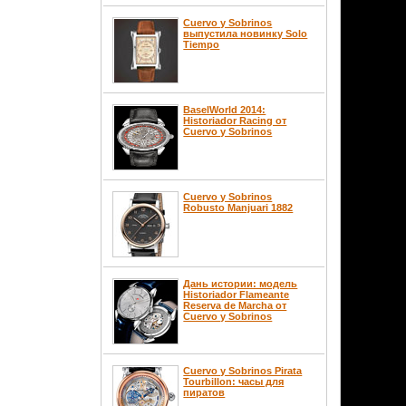
Cuervo y Sobrinos
выпустила новинку Solo
Tiempo
BaselWorld 2014:
Historiador Racing от
Cuervo y Sobrinos
Cuervo y Sobrinos
Robusto Manjuari 1882
Дань истории: модель
Historiador Flameante
Reserva de Marcha от
Cuervo y Sobrinos
Cuervo y Sobrinos Pirata
Tourbillon: часы для
пиратов