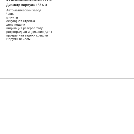
Диаметр корпуса :
37 мм
Автоматический завод
Часы
минуты
секундная стрелка
день недели
индикация резерва хода
ретроградная индикация даты
прозрачная задняя крышка
Наручные часы