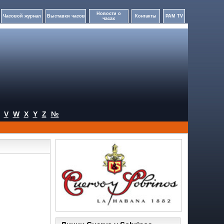
Новости о
Часовой журнал
Выставки часов
Контакты
PAM TV
часах
V
W
X
Y
Z
№