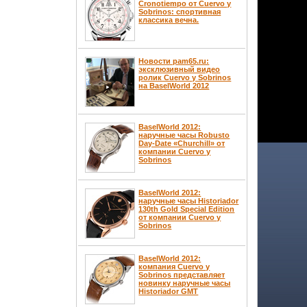
Cronotiempo от Cuervo у
Sobrinos: спортивная
классика вечна.
Новости pam65.ru:
эксклюзивный видео
ролик Cuervo y Sobrinos
на BaselWorld 2012
BaselWorld 2012:
наручные часы Robusto
Day-Date «Churchill» от
компании Cuervo y
Sobrinos
BaselWorld 2012:
наручные часы Historiador
130th Gold Special Edition
от компании Cuervo y
Sobrinos
BaselWorld 2012:
компания Cuervo y
Sobrinos представляет
новинку наручные часы
Historiador GMT