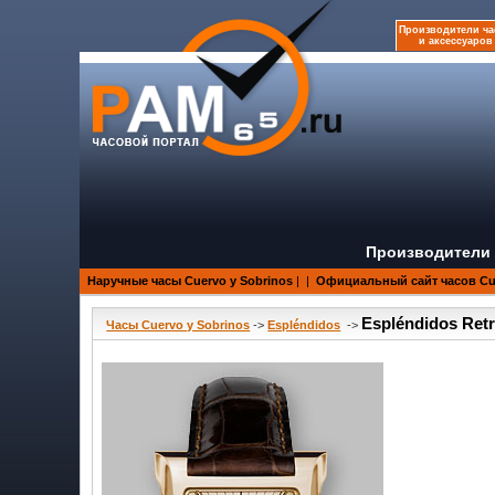
Производители ча
и аксессуаров
Производители 
Наручные часы Cuervo y Sobrinos
|
|
Официальный сайт часов Cue
Espléndidos Ret
Часы Cuervo y Sobrinos
->
Espléndidos
->