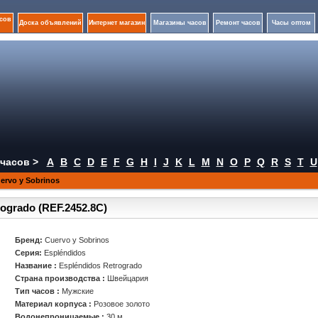
сов
Доска объявлений
Интернет магазин
Магазины часов
Ремонт часов
Часы оптом
часов >
A
B
C
D
E
F
G
H
I
J
K
L
M
N
O
P
Q
R
S
T
U
rvo y Sobrinos
rogrado (REF.2452.8C)
Бренд:
Cuervo y Sobrinos
Серия:
Espléndidos
Название :
Espléndidos Retrogrado
Страна производства :
Швейцария
Тип часов :
Мужские
Материал корпуса :
Розовое золото
Водонепроницаемые :
30 м